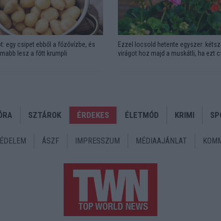
t: egy csipet ebből a főzővízbe, és
Ezzel locsold hetente egyszer: kétsz
omabb lesz a főtt krumpli
virágot hoz majd a muskátli, ha ezt 
ÓRA
SZTÁROK
ÉRDEKES
ÉLETMÓD
KRIMI
SP
ÉDELEM
ÁSZF
IMPRESSZUM
MÉDIAAJÁNLAT
KOMM