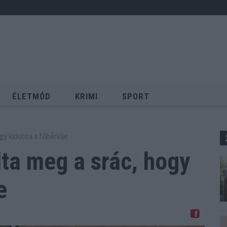
ÉLETMÓD
KRIMI
SPORT
Keresés
gy kidobta a főbérlője
lta meg a srác,
hogy
e
Megosztom Facebookon