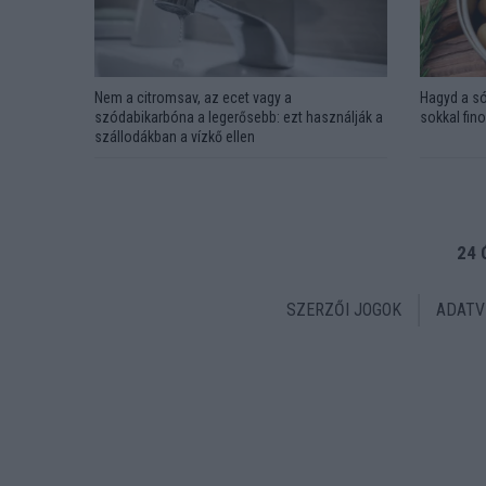
Nem a citromsav, az ecet vagy a
Hagyd a só
szódabikarbóna a legerősebb: ezt használják a
sokkal fin
szállodákban a vízkő ellen
24 
SZERZŐI JOGOK
ADATV