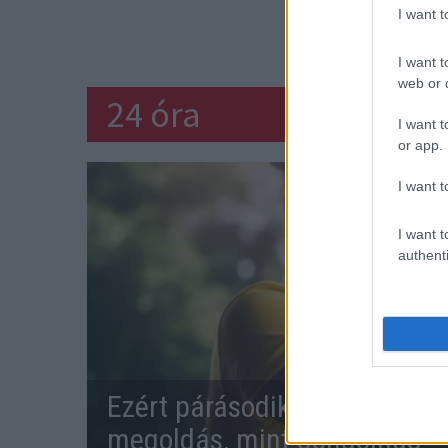
I want 
BOSSZ
I want t
web or d
24 óra
I want t
or app.
I want t
I want t
authenti
Ezért párásodik be állandóa
megoldás, mint gondolnád