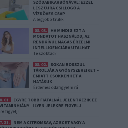
SZÓDABIKARBÓNÁVAL: EZZEL
LESZ ÚJRA CSILLOGÓ A
VÍZKÖVES CSAP
A legjobb trükk
08. 03.
HA MINDIG EZT A
MONDATOT HASZNÁLOD, AZ
RENDKÍVÜL MAGAS ÉRZELMI
INTELLIGENCIÁRA UTALHAT
Te szoktad?
08. 02.
SOKAN ROSSZUL
TÁROLJÁK A GYÓGYSZEREIKET –
EMIATT CSÖKKENHET A
HATÁSUK
Érdemes odafigyelni rá
8. 01.
EGYRE TÖBB FIATALNÁL JELENTKEZIK EZ
 VITAMINHIÁNY – ILYEN JELEKRE FIGYELJ
re figyelj!
7. 31.
NEM A CITROMSAV, AZ ECET VAGY A