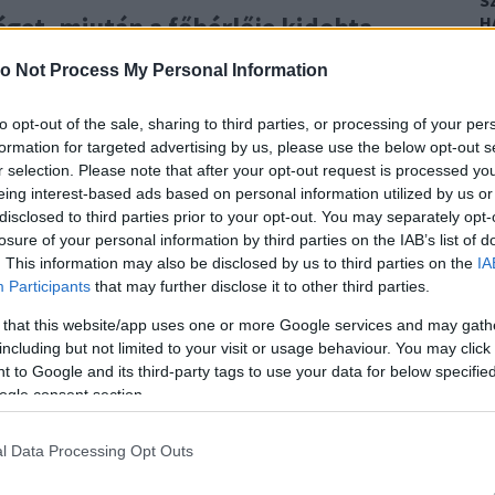
S
éget, miután a főbérlője kidobta.
H
Ez
o Not Process My Personal Information
0
ozta létre, több tízezer követőt kalapozott össze az
F
to opt-out of the sale, sharing to third parties, or processing of your per
i lakosság hatalmas sikerhez juttatta a srácot.
K
formation for targeted advertising by us, please use the below opt-out s
T
ról, hogy néhány napja minden előzmény nélkül
r selection. Please note that after your opt-out request is processed y
em engedte, hogy összepakoljam a cuccaimat" -
eing interest-based ads based on personal information utilized by us or
0
út eszelt ki, hogy visszaengedjék az otthonába.
disclosed to third parties prior to your opt-out. You may separately opt-
K
H
losure of your personal information by third parties on the IAB’s list of
Et
. This information may also be disclosed by us to third parties on the
IA
 hű akcióval tarolja le a netet!
k
Participants
that may further disclose it to other third parties.
 that this website/app uses one or more Google services and may gath
including but not limited to your visit or usage behaviour. You may click 
 to Google and its third-party tags to use your data for below specifi
ogle consent section.
l Data Processing Opt Outs