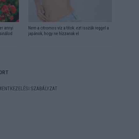
er annyi
Nem a citromos víz a titok: ezt isszák reggel a
csinálod
japánok, hogy ne hízzanak el
ORT
ENTKEZELÉSI SZABÁLYZAT