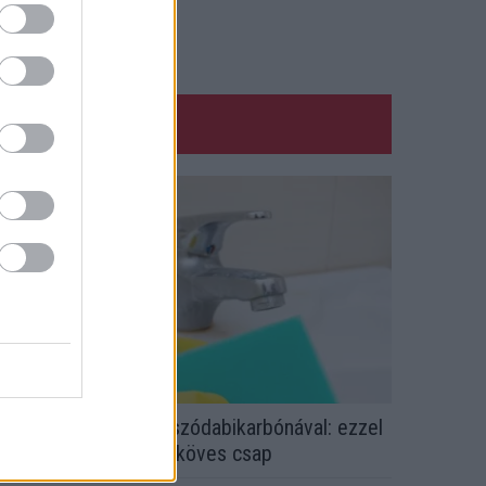
em ecettel és nem szódabikarbónával: ezzel
esz újra csillogó a vízköves csap