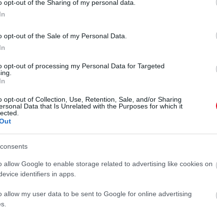
o opt-out of the Sharing of my personal data.
In
o opt-out of the Sale of my Personal Data.
In
to opt-out of processing my Personal Data for Targeted
ing.
In
o opt-out of Collection, Use, Retention, Sale, and/or Sharing
ersonal Data that Is Unrelated with the Purposes for which it
lected.
Out
consents
o allow Google to enable storage related to advertising like cookies on
evice identifiers in apps.
o allow my user data to be sent to Google for online advertising
 a videóért!
s.