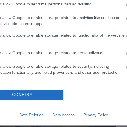
to allow Google to send me personalized advertising.
Ú
ALBÉRLET
o allow Google to enable storage related to analytics like cookies on
evice identifiers in apps.
o allow Google to enable storage related to functionality of the website
o allow Google to enable storage related to personalization.
o allow Google to enable storage related to security, including
cation functionality and fraud prevention, and other user protection.
CONFIRM
N
n az ablak – egyszerűbb a
Data Deletion
Data Access
Privacy Policy
l