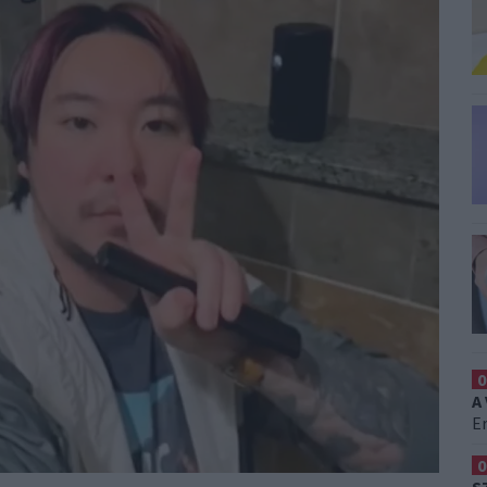
0
A
Er
0