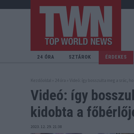
24 ÓRA
SZTÁROK
ÉRDEKES
Kezdőoldal
»
24 óra
» Videó: így bosszulta meg a srác, ho
Videó: így bosszu
kidobta a főbérlőj
2023. 12. 29. 21:38