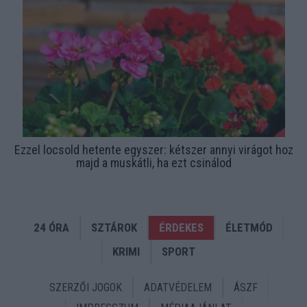
Ezzel locsold hetente egyszer: kétszer annyi virágot hoz
majd a muskátli, ha ezt csinálod
24 ÓRA
SZTÁROK
ÉRDEKES
ÉLETMÓD
KRIMI
SPORT
SZERZŐI JOGOK
ADATVÉDELEM
ÁSZF