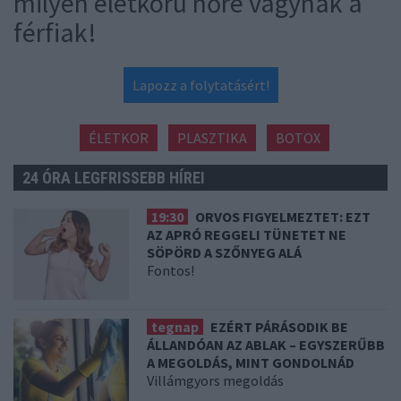
milyen életkorú nőre vágynak a
férfiak!
Lapozz a folytatásért!
ÉLETKOR
PLASZTIKA
BOTOX
24 ÓRA LEGFRISSEBB HÍREI
19:30
ORVOS FIGYELMEZTET: EZT
AZ APRÓ REGGELI TÜNETET NE
SÖPÖRD A SZŐNYEG ALÁ
Fontos!
tegnap
EZÉRT PÁRÁSODIK BE
ÁLLANDÓAN AZ ABLAK – EGYSZERŰBB
A MEGOLDÁS, MINT GONDOLNÁD
Villámgyors megoldás