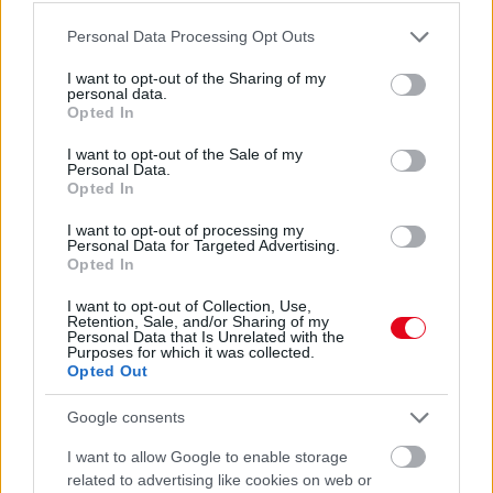
07. 31.
NEM A CITROMSAV, AZ ECET VAGY A
SZÓDABIKARBÓNA A LEGERŐSEBB: EZT HASZNÁLJÁK A
Please note that this website/app uses one or more Google
Personal Data Processing Opt Outs
SZÁLLODÁKBAN A VÍZKŐ ELLEN
services and may gather and store information including but
Ez a szer tényleg eltünteti a vízkövet
not limited to your visit or usage behaviour. You may click to
I want to opt-out of the Sharing of my
personal data.
grant or deny consent to Google and its third-party tags to
07. 31.
HAGYD A SÓT: EGY CSIPET EBBŐL A FŐZŐVÍZBE,
Opted In
use your data for below specified purposes in below Google
ÉS SOKKAL FINOMABB LESZ A FŐTT KRUMPLI
consent section.
Titkos hozzávaló
I want to opt-out of the Sale of my
Personal Data.
Opted In
24 ÓRA TOVÁBBI HÍREI
I want to opt-out of processing my
Personal Data for Targeted Advertising.
24 óra
Opted In
I want to opt-out of Collection, Use,
Retention, Sale, and/or Sharing of my
Personal Data that Is Unrelated with the
Purposes for which it was collected.
Opted Out
Google consents
I want to allow Google to enable storage
related to advertising like cookies on web or