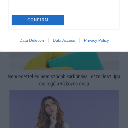
CONFIRM
Data Deletion
Data Access
Privacy Policy
Nem ecettel és nem szódabikarbónával: ezzel lesz újra
csillogó a vízköves csap