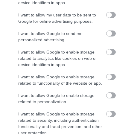
device identifiers in apps.
I want to allow my user data to be sent to
Google for online advertising purposes.
Orvos figyelmeztet: ezt az apró reggeli tünetet ne
I want to allow Google to send me
söpörd a szőnyeg alá
personalized advertising.
I want to allow Google to enable storage
related to analytics like cookies on web or
device identifiers in apps.
I want to allow Google to enable storage
related to functionality of the website or app.
I want to allow Google to enable storage
related to personalization.
I want to allow Google to enable storage
Ezért párásodik be állandóan az ablak – egyszerűbb a
related to security, including authentication
megoldás, mint gondolnád
functionality and fraud prevention, and other
user protection.