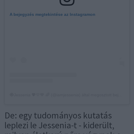
A bejegyzés megtekintése az Instagramon
🧿Jessenia 💖💛💙 🌈 (@iamjessenia) által megosztott bejegyzés
De: egy tudományos kutatás
leplezi le Jessenia-t - kiderült,