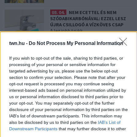
08. 04.
NEM ECETTEL ÉS NEM
SZÓDABIKARBÓNÁVAL: EZZEL LESZ
ÚJRA CSILLOGÓ A VÍZKÖVES CSAP
A legjobb trükk
twn.hu -
Do Not Process My Personal Information
08. 03.
HA MINDIG EZT A MONDATOT
HASZNÁLOD, AZ RENDKÍVÜL MAGAS
If you wish to opt-out of the sale, sharing to third parties, or
ÉRZELMI INTELLIGENCIÁRA UTALHAT
processing of your personal or sensitive information for
Te szoktad?
targeted advertising by us, please use the below opt-out
section to confirm your selection. Please note that after your
opt-out request is processed you may continue seeing
08. 02.
SOKAN ROSSZUL TÁROLJÁK A GYÓGYSZEREIKET –
interest-based ads based on personal information utilized by
EMIATT CSÖKKENHET A HATÁSUK
us or personal information disclosed to third parties prior to
Érdemes odafigyelni rá
your opt-out. You may separately opt-out of the further
disclosure of your personal information by third parties on the
08. 01.
EGYRE TÖBB FIATALNÁL JELENTKEZIK EZ A
IAB’s list of downstream participants. This information may
VITAMINHIÁNY – ILYEN JELEKRE FIGYELJ
also be disclosed by us to third parties on the
IAB’s List of
Erre figyelj!
Downstream Participants
that may further disclose it to other
third parties.