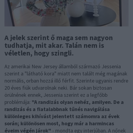
A jelek szerint ő maga sem nagyon
tudhatja, mit akar. Talán nem is
véletlen, hogy szingli.
Az amerikai New Jersey államból származó Jessenia
szerint a "látható kora" miatt nem talált még magának
normális, orban hozzá illő férfit. Szerinte ugyanis rendre
20 éves fiúk udvarolnak neki. Bár sokan biztosan
örülnének ennek, Jessenia szerint ez a legfőbb
problémája:
"A randizás olyan nehéz, amilyen. De a
randizás és a fiatalabbnak tűnés navigálása
különleges kihívást jelentett számomra az évek
során; különösen most, hogy már a harmincas
éveim végén járok"
- mondta egy interjúban. A nőnek