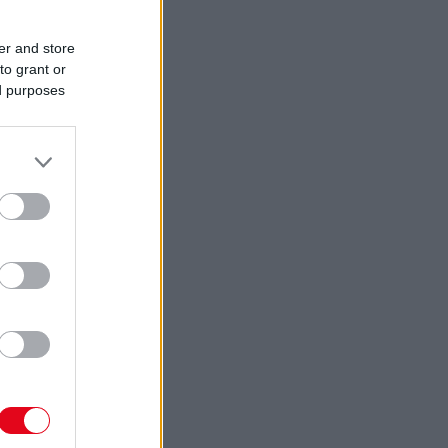
er and store
to grant or
ed purposes