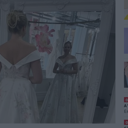
0
A
Er
0