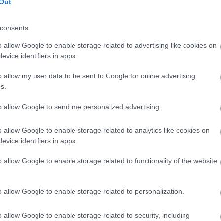
Out
consents
o allow Google to enable storage related to advertising like cookies on
evice identifiers in apps.
o allow my user data to be sent to Google for online advertising
s.
osztott bejegyzés
to allow Google to send me personalized advertising.
körbeszaladt a nő. Aztén addig
o allow Google to enable storage related to analytics like cookies on
egy férfi el is magyarázta neki,
evice identifiers in apps.
o allow Google to enable storage related to functionality of the website
 folytatásért!
o allow Google to enable storage related to personalization.
o allow Google to enable storage related to security, including
ENYASSZONY
RUHA