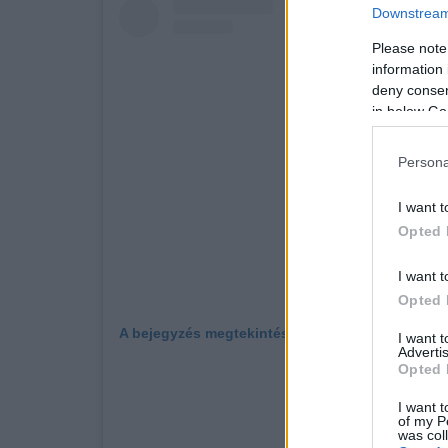
Downstream 
Please note
information 
deny consent
in below Go
Persona
I want t
Opted 
I want t
Opted 
A bejegyzés megtekintése az Instagramon
I want 
Advertis
Opted 
I want t
of my P
was col