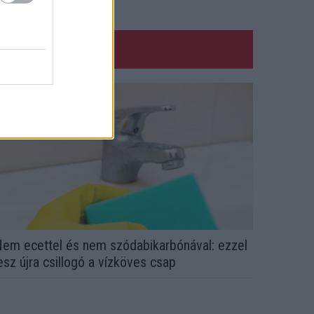
em ecettel és nem szódabikarbónával: ezzel
esz újra csillogó a vízköves csap