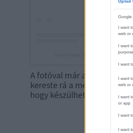
Opted 
Google 
I want t
web or d
I want t
purpose
Tessa Coates (@wheatpraylove) által meg
I want 
A fotóval már a szalomban 
I want t
kereste rá a megoldást, míg 
web or d
hogy készülhetett ez a kép!
I want t
or app.
Lapozz a
I want t
I want t
ESKÜVŐ
M