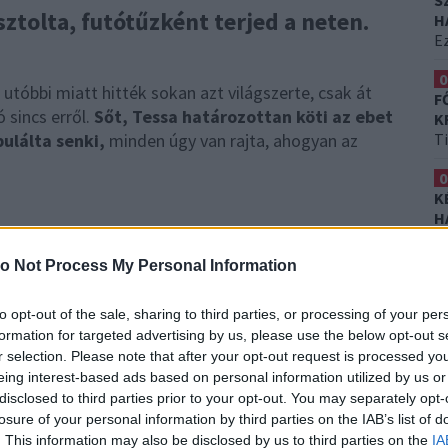
S
sztolta, futótűzként terjed a neten.
H
Ez
0
 utóbbi miatt hitték sokan azt világszerte, csak át
F
ó sincs erről.
Sőt, Tessa határozottan köti az ebet
K
ulálta senki,
minden úgy van rajta, ahogyan az
T
0
K
H
Et
k
o Not Process My Personal Information
a fel álmai ruháját. Egy pódiumon nézegette magát
körben.
"Elmentem esküvői ruhát vásárolni, és a
to opt-out of the sale, sharing to third parties, or processing of your per
di fotó, nem photoshoppolt, nem páno, nem élő
formation for targeted advertising by us, please use the below opt-out s
olatban a nő a közösségi oldalán.
r selection. Please note that after your opt-out request is processed y
eing interest-based ads based on personal information utilized by us or
t? Segítünk: nézd a nő kezeit!
disclosed to third parties prior to your opt-out. You may separately opt-
losure of your personal information by third parties on the IAB’s list of
. This information may also be disclosed by us to third parties on the
IA