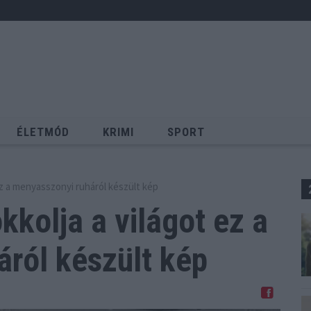
ÉLETMÓD
KRIMI
SPORT
Keresés
z a menyasszonyi ruháról készült kép
kolja a világot ez a
ról készült kép
Megosztom Facebookon