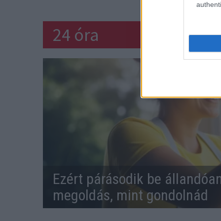
authenti
24 óra
Ezért párásodik be állandóa
megoldás, mint gondolnád