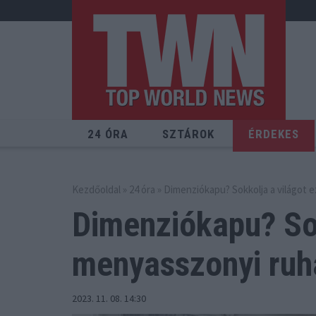
24 ÓRA
SZTÁROK
ÉRDEKES
Kezdőoldal
»
24 óra
» Dimenziókapu? Sokkolja a világot e
Dimenziókapu? Sok
menyasszonyi ruhá
2023. 11. 08. 14:30