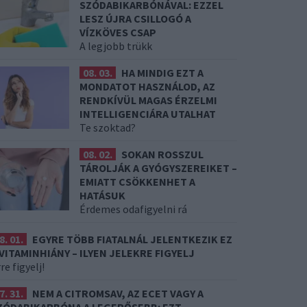
SZÓDABIKARBÓNÁVAL: EZZEL
LESZ ÚJRA CSILLOGÓ A
VÍZKÖVES CSAP
A legjobb trükk
08. 03.
HA MINDIG EZT A
MONDATOT HASZNÁLOD, AZ
RENDKÍVÜL MAGAS ÉRZELMI
INTELLIGENCIÁRA UTALHAT
Te szoktad?
08. 02.
SOKAN ROSSZUL
TÁROLJÁK A GYÓGYSZEREIKET –
EMIATT CSÖKKENHET A
HATÁSUK
Érdemes odafigyelni rá
8. 01.
EGYRE TÖBB FIATALNÁL JELENTKEZIK EZ
 VITAMINHIÁNY – ILYEN JELEKRE FIGYELJ
re figyelj!
7. 31.
NEM A CITROMSAV, AZ ECET VAGY A