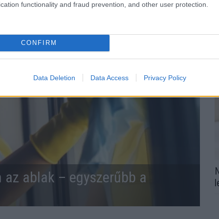
cation functionality and fraud prevention, and other user protection.
CONFIRM
Data Deletion
Data Access
Privacy Policy
N
n az ablak – egyszerűbb a
l