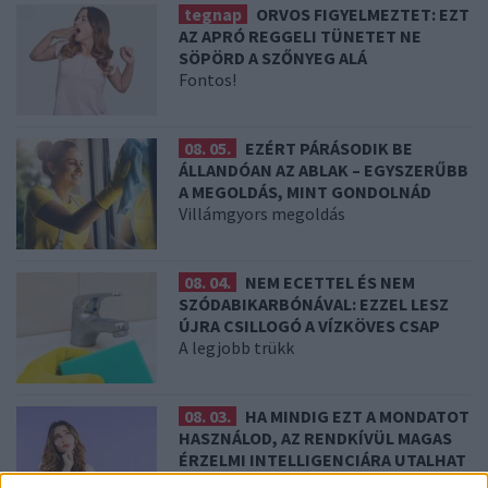
tegnap
ORVOS FIGYELMEZTET: EZT
AZ APRÓ REGGELI TÜNETET NE
SÖPÖRD A SZŐNYEG ALÁ
Fontos!
08. 05.
EZÉRT PÁRÁSODIK BE
ÁLLANDÓAN AZ ABLAK – EGYSZERŰBB
A MEGOLDÁS, MINT GONDOLNÁD
Villámgyors megoldás
08. 04.
NEM ECETTEL ÉS NEM
SZÓDABIKARBÓNÁVAL: EZZEL LESZ
ÚJRA CSILLOGÓ A VÍZKÖVES CSAP
A legjobb trükk
08. 03.
HA MINDIG EZT A MONDATOT
HASZNÁLOD, AZ RENDKÍVÜL MAGAS
ÉRZELMI INTELLIGENCIÁRA UTALHAT
Te szoktad?