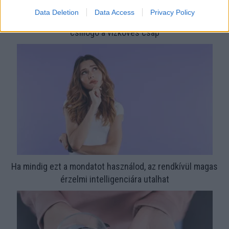
Data Deletion
Data Access
Privacy Policy
Nem ecettel és nem szódabikarbónával: ezzel lesz újra
csillogó a vízköves csap
Ha mindig ezt a mondatot használod, az rendkívül magas
érzelmi intelligenciára utalhat