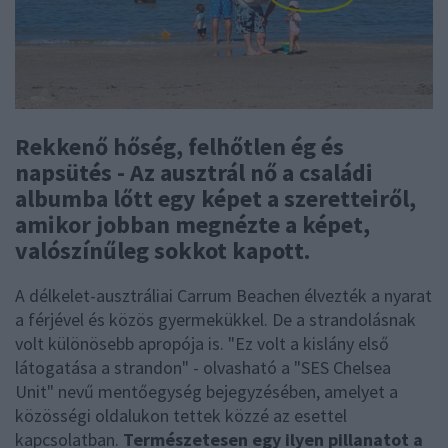
Rekkenő hőség, felhőtlen ég és
napsütés - Az ausztrál nő a családi
albumba lőtt egy képet a szeretteiről,
amikor jobban megnézte a képet,
valószínűleg sokkot kapott.
A délkelet-ausztráliai Carrum Beachen élvezték a nyarat
a férjével és közös gyermekükkel. De a strandolásnak
volt különösebb apropója is. "Ez volt a kislány első
látogatása a strandon" - olvasható a "SES Chelsea
Unit" nevű mentőegység bejegyzésében, amelyet a
közösségi oldalukon tettek közzé az esettel
kapcsolatban.
Természetesen egy ilyen pillanatot a