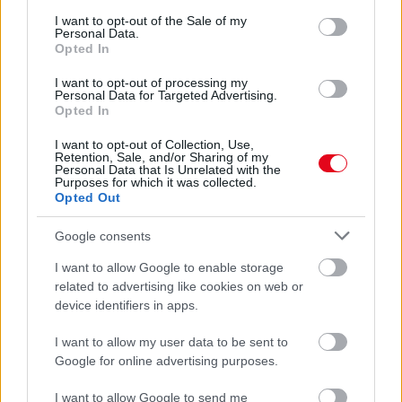
24 óra
consent section.
I want to opt-out of the Sale of my
Personal Data.
Opted In
I want to opt-out of processing my
Personal Data for Targeted Advertising.
Opted In
I want to opt-out of Collection, Use,
Retention, Sale, and/or Sharing of my
Personal Data that Is Unrelated with the
Purposes for which it was collected.
Opted Out
Google consents
I want to allow Google to enable storage
Orvos figyelmeztet: ezt az apró reggeli tünetet ne
related to advertising like cookies on web or
söpörd a szőnyeg alá
device identifiers in apps.
I want to allow my user data to be sent to
Google for online advertising purposes.
I want to allow Google to send me