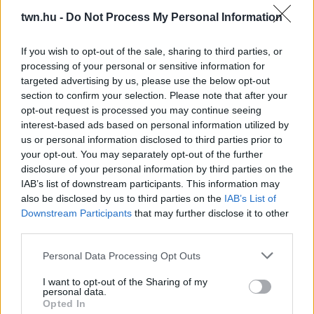
twn.hu -
Do Not Process My Personal Information
08. 02.
SOKAN ROSSZUL TÁROLJÁK A GYÓGYSZEREIKET –
If you wish to opt-out of the sale, sharing to third parties, or
EMIATT CSÖKKENHET A HATÁSUK
processing of your personal or sensitive information for
Érdemes odafigyelni rá
targeted advertising by us, please use the below opt-out
section to confirm your selection. Please note that after your
08. 01.
EGYRE TÖBB FIATALNÁL JELENTKEZIK EZ A
opt-out request is processed you may continue seeing
VITAMINHIÁNY – ILYEN JELEKRE FIGYELJ
interest-based ads based on personal information utilized by
Erre figyelj!
us or personal information disclosed to third parties prior to
07. 31.
NEM A CITROMSAV, AZ ECET VAGY A
your opt-out. You may separately opt-out of the further
SZÓDABIKARBÓNA A LEGERŐSEBB: EZT HASZNÁLJÁK A
disclosure of your personal information by third parties on the
SZÁLLODÁKBAN A VÍZKŐ ELLEN
IAB’s list of downstream participants. This information may
Ez a szer tényleg eltünteti a vízkövet
also be disclosed by us to third parties on the
IAB’s List of
Downstream Participants
that may further disclose it to other
07. 31.
HAGYD A SÓT: EGY CSIPET EBBŐL A FŐZŐVÍZBE,
third parties.
ÉS SOKKAL FINOMABB LESZ A FŐTT KRUMPLI
Titkos hozzávaló
Please note that this website/app uses one or more Google
Personal Data Processing Opt Outs
services and may gather and store information including but
not limited to your visit or usage behaviour. You may click to
I want to opt-out of the Sharing of my
24 ÓRA TOVÁBBI HÍREI
personal data.
grant or deny consent to Google and its third-party tags to
Opted In
use your data for below specified purposes in below Google