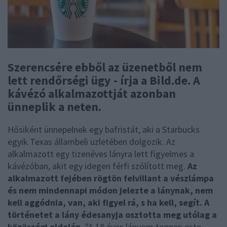
Szerencsére ebből az üzenetből nem
lett rendőrségi ügy - írja a Bild.de. A
kávézó alkalmazottját azonban
ünneplik a neten.
Hősiként ünnepelnek egy bafristát, aki a Starbucks
egyik Texas állambeli üzletében dolgozik. Az
alkalmazott egy tizenéves lányra lett figyelmes a
kávézóban, akit egy idegen férfi szólított meg.
Az
alkalmazott fejében rögtön felvillant a vészlámpa
és nem mindennapi módon jelezte a lánynak, nem
kell aggódnia, van, aki figyel rá, s ha kell, segít. A
történetet a lány édesanyja osztotta meg utólag a
közösségi oldalán.
"A 18 éves lányom tegnap este