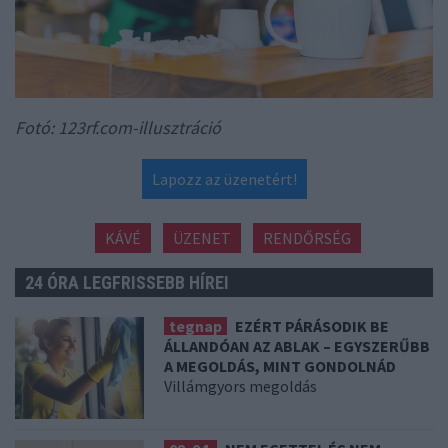
Fotó: 123rf.com-illusztráció
Lapozz az üzenetért!
KÁVÉ
ÜZENET
RENDŐRSÉG
24 ÓRA LEGFRISSEBB HÍREI
tegnap
EZÉRT PÁRÁSODIK BE
ÁLLANDÓAN AZ ABLAK – EGYSZERŰBB
A MEGOLDÁS, MINT GONDOLNÁD
Villámgyors megoldás