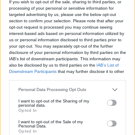
07. 31.
NEM A CITROMSAV, AZ ECET VAGY A
If you wish to opt-out of the sale, sharing to third parties, or
SZÓDABIKARBÓNA A LEGERŐSEBB: EZT HASZNÁLJÁK A
processing of your personal or sensitive information for
SZÁLLODÁKBAN A VÍZKŐ ELLEN
targeted advertising by us, please use the below opt-out
Ez a szer tényleg eltünteti a vízkövet
section to confirm your selection. Please note that after your
opt-out request is processed you may continue seeing
07. 31.
HAGYD A SÓT: EGY CSIPET EBBŐL A FŐZŐVÍZBE,
interest-based ads based on personal information utilized by
ÉS SOKKAL FINOMABB LESZ A FŐTT KRUMPLI
us or personal information disclosed to third parties prior to
Titkos hozzávaló
your opt-out. You may separately opt-out of the further
disclosure of your personal information by third parties on the
07. 31.
EZZEL LOCSOLD HETENTE EGYSZER: KÉTSZER
IAB’s list of downstream participants. This information may
ANNYI VIRÁGOT HOZ MAJD A MUSKÁTLI, HA EZT CSINÁLOD
also be disclosed by us to third parties on the
IAB’s List of
Ettől lesz a tiéd a leggyönyörűbb muskátli a környéken
Downstream Participants
that may further disclose it to other
third parties.
24 ÓRA TOVÁBBI HÍREI
Please note that this website/app uses one or more Google
Personal Data Processing Opt Outs
services and may gather and store information including but
24 óra
not limited to your visit or usage behaviour. You may click to
I want to opt-out of the Sharing of my
personal data.
grant or deny consent to Google and its third-party tags to
Opted In
use your data for below specified purposes in below Google
consent section.
I want to opt-out of the Sale of my
Personal Data.
Opted In