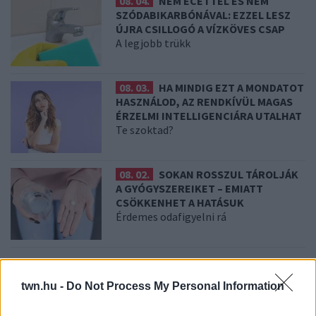
08. 04.
NEM ECETTEL ÉS NEM
SZÓDABIKARBÓNÁVAL: EZZEL LESZ
ÚJRA CSILLOGÓ A VÍZKÖVES CSAP
A legjobb trükk
08. 03.
HA MINDIG EZT A MONDATOT
HASZNÁLOD, AZ RENDKÍVÜL MAGAS
ÉRZELMI INTELLIGENCIÁRA UTALHAT
Te szoktad?
08. 02.
SOKAN ROSSZUL TÁROLJÁK
A GYÓGYSZEREIKET – EMIATT
CSÖKKENHET A HATÁSUK
Érdemes odafigyelni rá
08. 01.
EGYRE TÖBB FIATALNÁL JELENTKEZIK EZ A
VITAMINHIÁNY – ILYEN JELEKRE FIGYELJ
twn.hu -
Do Not Process My Personal Information
Erre figyelj!