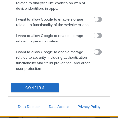
related to analytics like cookies on web or
Nem ecettel és nem szódabikarbónával: ezzel lesz
device identifiers in apps.
újra csillogó a vízköves csap
I want to allow Google to enable storage
related to functionality of the website or app.
I want to allow Google to enable storage
related to personalization.
I want to allow Google to enable storage
related to security, including authentication
functionality and fraud prevention, and other
user protection.
CONFIRM
Ha mindig ezt a mondatot használod, az rendkívül magas
érzelmi intelligenciára utalhat
Data Deletion
Data Access
Privacy Policy