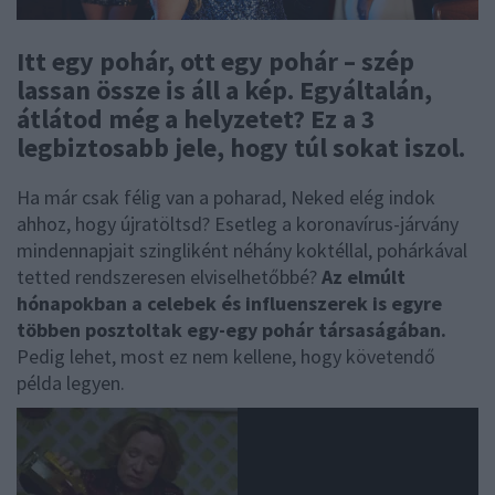
Itt egy pohár, ott egy pohár – szép
lassan össze is áll a kép. Egyáltalán,
átlátod még a helyzetet? Ez a 3
legbiztosabb jele, hogy túl sokat iszol.
Ha már csak félig van a poharad, Neked elég indok
ahhoz, hogy újratöltsd? Esetleg a koronavírus-járvány
mindennapjait szingliként néhány koktéllal, pohárkával
tetted rendszeresen elviselhetőbbé?
Az elmúlt
hónapokban a celebek és influenszerek is egyre
többen posztoltak egy-egy pohár társaságában.
Pedig lehet, most ez nem kellene, hogy követendő
példa legyen.