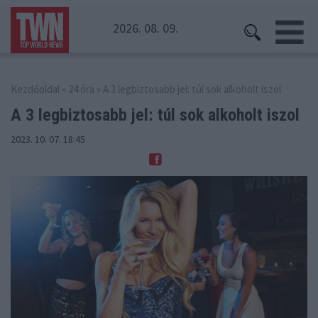
2026. 08. 09.
Kezdőoldal
»
24 óra
» A 3 legbiztosabb jel: túl sok alkoholt iszol
A 3 legbiztosabb jel: túl
sok alkoholt iszol
2023. 10. 07. 18:45