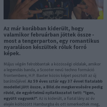
Az már korábban kiderült, hogy
valamikor februárban jöttek össze -
most a tengerparton, egy romantikus
nyaraláson készültek róluk forró
képek.
Május végén felrobbantak a közösségi oldalak, amikor
a legendás banda, a Scooter nevű techno formáció
frontembere, H.P. Baxter közös képet posztolt az új
barátnőjével.
Az 59 éves sztár egy 37 évvel fiatalabb
modellel jött össze, a Bild.de megkeresésére pedig
rövid, de egyértelmű nyilatkozatot tett: "Igen,
együtt vagyunk!".
Az is kiderült, a fiatal lány az év
elején költözött Hamburgba és ott ismerkedtek meg,