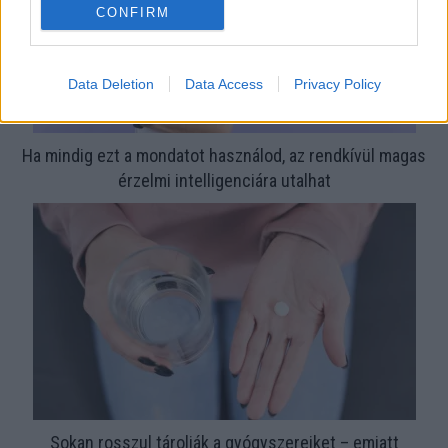
CONFIRM
Data Deletion
Data Access
Privacy Policy
Ha mindig ezt a mondatot használod, az rendkívül magas
érzelmi intelligenciára utalhat
Sokan rosszul tárolják a gyógyszereiket – emiatt