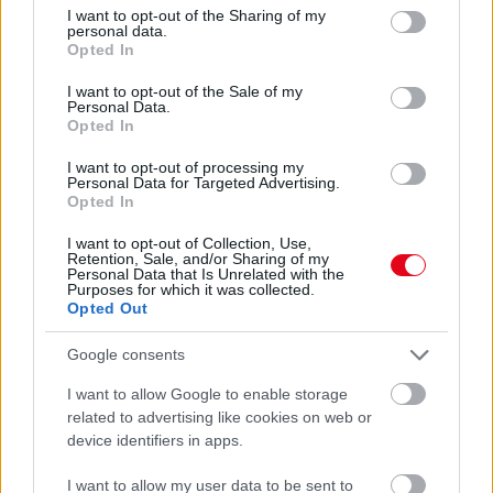
ANNYI VIRÁGOT HOZ MAJD A MUSKÁTLI, HA EZT CSINÁLOD
not limited to your visit or usage behaviour. You may click to
I want to opt-out of the Sharing of my
Ettől lesz a tiéd a leggyönyörűbb muskátli a környéken
personal data.
grant or deny consent to Google and its third-party tags to
Opted In
use your data for below specified purposes in below Google
24 ÓRA TOVÁBBI HÍREI
consent section.
I want to opt-out of the Sale of my
Personal Data.
Opted In
24 óra
I want to opt-out of processing my
Personal Data for Targeted Advertising.
Opted In
I want to opt-out of Collection, Use,
Retention, Sale, and/or Sharing of my
Personal Data that Is Unrelated with the
Purposes for which it was collected.
Opted Out
Google consents
I want to allow Google to enable storage
related to advertising like cookies on web or
device identifiers in apps.
Ezért párásodik be állandóan az ablak – egyszerűbb a
I want to allow my user data to be sent to