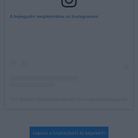
A bejegyzés megtekintése az Instagramon
H.P. Baxxter (@hpbaxxterofficial) által megosztott bejegyzés
Lapozz a folytatásért és képekért!