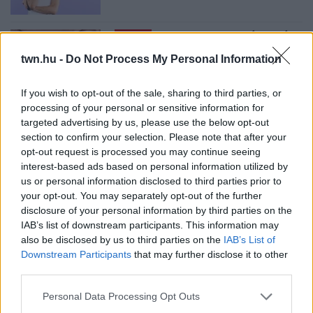
08. 02.
SOKAN ROSSZUL TÁROLJÁK
A GYÓGYSZEREIKET – EMIATT
twn.hu -
Do Not Process My Personal Information
CSÖKKENHET A HATÁSUK
Érdemes odafigyelni rá
If you wish to opt-out of the sale, sharing to third parties, or
processing of your personal or sensitive information for
targeted advertising by us, please use the below opt-out
08. 01.
EGYRE TÖBB FIATALNÁL JELENTKEZIK EZ A
section to confirm your selection. Please note that after your
VITAMINHIÁNY – ILYEN JELEKRE FIGYELJ
opt-out request is processed you may continue seeing
Erre figyelj!
interest-based ads based on personal information utilized by
07. 31.
NEM A CITROMSAV, AZ ECET VAGY A
us or personal information disclosed to third parties prior to
SZÓDABIKARBÓNA A LEGERŐSEBB: EZT HASZNÁLJÁK A
your opt-out. You may separately opt-out of the further
SZÁLLODÁKBAN A VÍZKŐ ELLEN
disclosure of your personal information by third parties on the
Ez a szer tényleg eltünteti a vízkövet
IAB’s list of downstream participants. This information may
also be disclosed by us to third parties on the
IAB’s List of
07. 31.
HAGYD A SÓT: EGY CSIPET EBBŐL A FŐZŐVÍZBE,
Downstream Participants
that may further disclose it to other
ÉS SOKKAL FINOMABB LESZ A FŐTT KRUMPLI
third parties.
Titkos hozzávaló
Please note that this website/app uses one or more Google
Personal Data Processing Opt Outs
07. 31.
EZZEL LOCSOLD HETENTE EGYSZER: KÉTSZER
services and may gather and store information including but