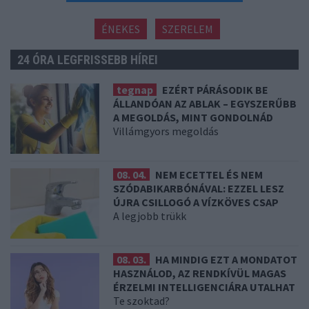
ÉNEKES
SZERELEM
24 ÓRA LEGFRISSEBB HÍREI
tegnap
EZÉRT PÁRÁSODIK BE
ÁLLANDÓAN AZ ABLAK – EGYSZERŰBB
A MEGOLDÁS, MINT GONDOLNÁD
Villámgyors megoldás
08. 04.
NEM ECETTEL ÉS NEM
SZÓDABIKARBÓNÁVAL: EZZEL LESZ
ÚJRA CSILLOGÓ A VÍZKÖVES CSAP
A legjobb trükk
08. 03.
HA MINDIG EZT A MONDATOT
HASZNÁLOD, AZ RENDKÍVÜL MAGAS
ÉRZELMI INTELLIGENCIÁRA UTALHAT
Te szoktad?