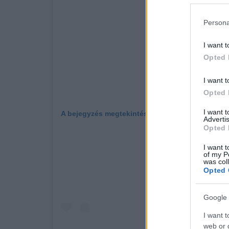
Persona
I want t
Opted 
I want t
Opted 
I want 
A bejegyzés megtekintése az Instagramon
Advertis
Opted 
I want t
of my P
was col
Opted 
Google 
I want t
web or d