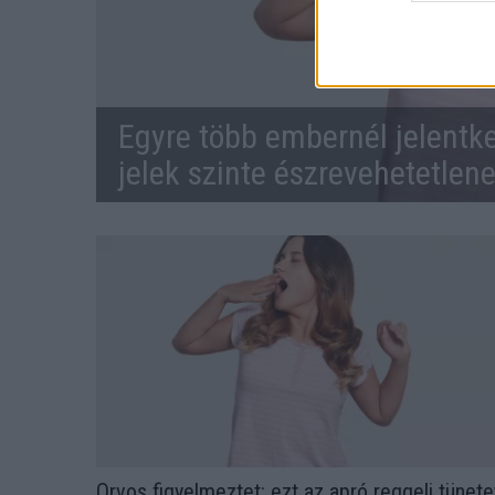
Egyre több embernél jelentke
jelek szinte észrevehetetlen
Orvos figyelmeztet: ezt az apró reggeli tünete