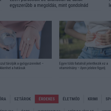
egyszerűbb a megoldás, mint gondolnád
l
zul tárolják a gyógyszereiket –
Egyre több fiatalnál jelentkezik ez a
kkenhet a hatásuk
vitaminhiány – ilyen jelekre figyelj
ÓRA
SZTÁROK
ÉRDEKES
ÉLETMÓD
KRIMI
SP