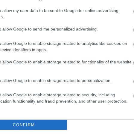
o allow my user data to be sent to Google for online advertising
s.
egosztott bejegyzés
to allow Google to send me personalized advertising.
 folytatásért!
o allow Google to enable storage related to analytics like cookies on
evice identifiers in apps.
NFLUENSZER
o allow Google to enable storage related to functionality of the website
o allow Google to enable storage related to personalization.
o allow Google to enable storage related to security, including
cation functionality and fraud prevention, and other user protection.
CONFIRM