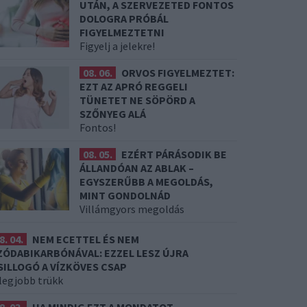
UTÁN, A SZERVEZETED FONTOS
DOLOGRA PRÓBÁL
FIGYELMEZTETNI
Figyelj a jelekre!
08. 06.
ORVOS FIGYELMEZTET:
EZT AZ APRÓ REGGELI
TÜNETET NE SÖPÖRD A
SZŐNYEG ALÁ
Fontos!
08. 05.
EZÉRT PÁRÁSODIK BE
ÁLLANDÓAN AZ ABLAK –
EGYSZERŰBB A MEGOLDÁS,
MINT GONDOLNÁD
Villámgyors megoldás
8. 04.
NEM ECETTEL ÉS NEM
ZÓDABIKARBÓNÁVAL: EZZEL LESZ ÚJRA
SILLOGÓ A VÍZKÖVES CSAP
 legjobb trükk