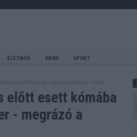
ÉLETMÓD
KRIMI
SPORT
Keresés
mába a terhes influenszer - megrázó a diagnózis - Fotók
s előtt esett kómába
er - megrázó a