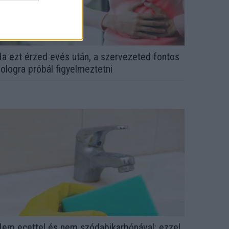
a ezt érzed evés után, a szervezeted fontos
ologra próbál figyelmeztetni
em ecettel és nem szódabikarbónával: ezzel