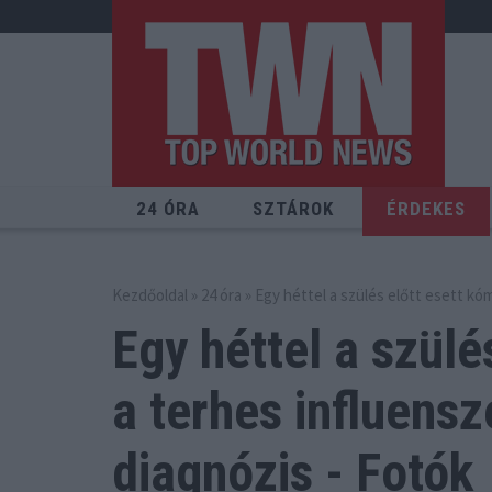
24 ÓRA
SZTÁROK
ÉRDEKES
Kezdőoldal
»
24 óra
» Egy héttel a szülés előtt esett kó
Egy héttel a szülé
a terhes
influensz
diagnózis - Fotók