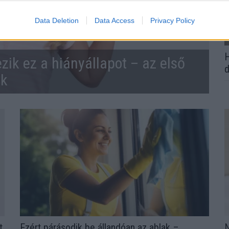
Data Deletion
Data Access
Privacy Policy
H
zik ez a hiányállapot – az első
d
ek
t
Ezért párásodik be állandóan az ablak –
N