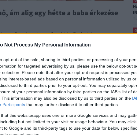
0
H
nő, ám alig egy hétte a baba érkezése
I
T
0
ele együtt akkor is, amikor kiderült, babát
G
zetesen szebbnél-szebb képekkel mutatta meg
H
o Not Process My Personal Information
É
lágnak, így vele együtt rengetegen várták a napot,
 infuenszer váratlanul eltűnt a közösségi
to opt-out of the sale, sharing to third parties, or processing of your per
0
, nem önszántából.
Alig egy héttel a szülés előtt
formation for targeted advertising by us, please use the below opt-out s
A
 gyűjtést szervezett neki.
Er
r selection. Please note that after your opt-out request is processed y
eing interest-based ads based on personal information utilized by us or
disclosed to third parties prior to your opt-out. You may separately opt-
dja, hogy időközben anya lett!
losure of your personal information by third parties on the IAB’s list of
. This information may also be disclosed by us to third parties on the
IA
Participants
that may further disclose it to other third parties.
 that this website/app uses one or more Google services and may gath
including but not limited to your visit or usage behaviour. You may click 
 to Google and its third-party tags to use your data for below specifi
ogle consent section.