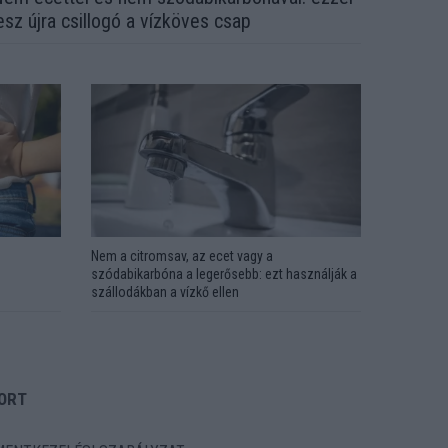
esz újra csillogó a vízköves csap
Nem a citromsav, az ecet vagy a
szódabikarbóna a legerősebb: ezt használják a
szállodákban a vízkő ellen
ORT