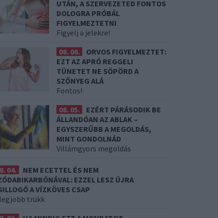
UTÁN, A SZERVEZETED FONTOS
DOLOGRA PRÓBÁL
FIGYELMEZTETNI
Figyelj a jelekre!
08. 06.
ORVOS FIGYELMEZTET:
EZT AZ APRÓ REGGELI
TÜNETET NE SÖPÖRD A
SZŐNYEG ALÁ
Fontos!
08. 05.
EZÉRT PÁRÁSODIK BE
ÁLLANDÓAN AZ ABLAK –
EGYSZERŰBB A MEGOLDÁS,
MINT GONDOLNÁD
Villámgyors megoldás
8. 04.
NEM ECETTEL ÉS NEM
ZÓDABIKARBÓNÁVAL: EZZEL LESZ ÚJRA
SILLOGÓ A VÍZKÖVES CSAP
 legjobb trükk