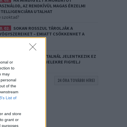
8. 03.
HA MINDIG EZT A MONDATOT
ASZNÁLOD, AZ RENDKÍVÜL MAGAS ÉRZELMI
NTELLIGENCIÁRA UTALHAT
e szoktad?
8. 02.
SOKAN ROSSZUL TÁROLJÁK A
YÓGYSZEREIKET – EMIATT CSÖKKENHET A
ATÁSUK
rdemes odafigyelni rá
8. 01.
EGYRE TÖBB FIATALNÁL JELENTKEZIK EZ
 VITAMINHIÁNY – ILYEN JELEKRE FIGYELJ
sonal or
re figyelj!
ection to
ou may
 personal
24 ÓRA TOVÁBBI HÍREI
out of the
 downstream
B’s List of
er and store
to grant or
ed purposes