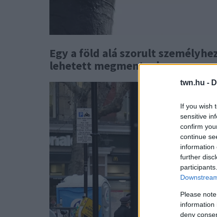
Egy a föld alá szorult személyhez
lehetett megmenteni.
twn.hu -
D
If you wish 
sensitive in
confirm you
continue se
information 
further disc
participants
Downstream 
Please note
information 
deny consent