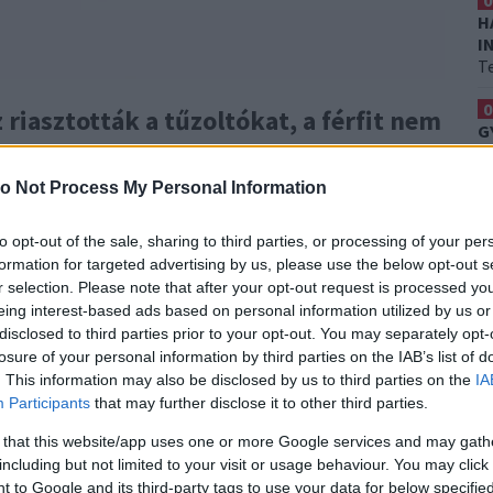
0
H
I
T
0
 riasztották a tűzoltókat, a férfit nem
G
H
É
o Not Process My Personal Information
0
A
to opt-out of the sale, sharing to third parties, or processing of your per
Er
formation for targeted advertising by us, please use the below opt-out s
r selection. Please note that after your opt-out request is processed y
eing interest-based ads based on personal information utilized by us or
disclosed to third parties prior to your opt-out. You may separately opt-
losure of your personal information by third parties on the IAB’s list of
. This information may also be disclosed by us to third parties on the
IA
Participants
that may further disclose it to other third parties.
 that this website/app uses one or more Google services and may gath
including but not limited to your visit or usage behaviour. You may click 
 to Google and its third-party tags to use your data for below specifi