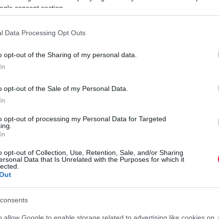
ogle consent section.
l Data Processing Opt Outs
o opt-out of the Sharing of my personal data.
In
o opt-out of the Sale of my Personal Data.
In
to opt-out of processing my Personal Data for Targeted
ing.
In
kozta egy férfi halálát a brit fővárosban.
jában lévő Cambridge Circuson szenvedett balesetet
o opt-out of Collection, Use, Retention, Sale, and/or Sharing
a Twitter-oldalán.
A tragédiát egy
ersonal Data that Is Unrelated with the Purposes for which it
lected.
kópos piszoár okozhatta.
Ezeket nappal a földbe
Out
rendelkezésére.
consents
neath a hydraulic urinal in central London.
o allow Google to enable storage related to advertising like cookies on