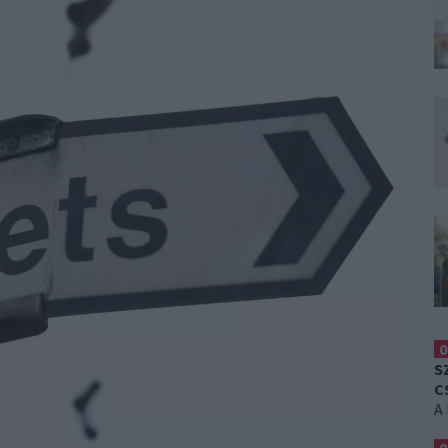
0
S
C
A