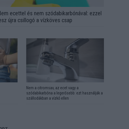
em ecettel és nem szódabikarbónával: ezzel
esz újra csillogó a vízköves csap
Nem a citromsav, az ecet vagy a
szódabikarbóna a legerősebb: ezt használják a
szállodákban a vízkő ellen
ORT