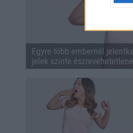
Egyre több embernél jelentke
jelek szinte észrevehetetlen