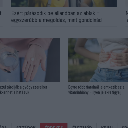
t
Ezért párásodik be állandóan az ablak –
N
egyszerűbb a megoldás, mint gondolnád
l
zul tárolják a gyógyszereiket –
Egyre több fiatalnál jelentkezik ez a
kkenhet a hatásuk
vitaminhiány – ilyen jelekre figyelj
ÓRA
SZTÁROK
ÉRDEKES
ÉLETMÓD
KRIMI
SP