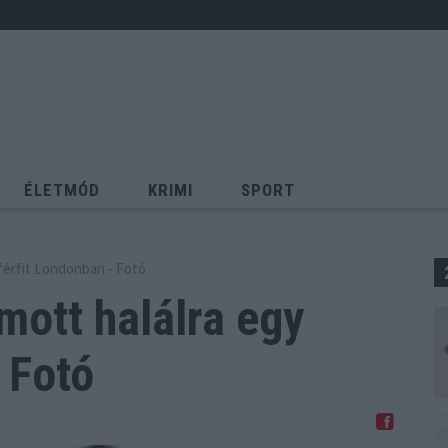
ÉLETMÓD
KRIMI
SPORT
Keresés
férfit Londonban - Fotó
mott halálra
egy
 Fotó
Megosztom Facebookon