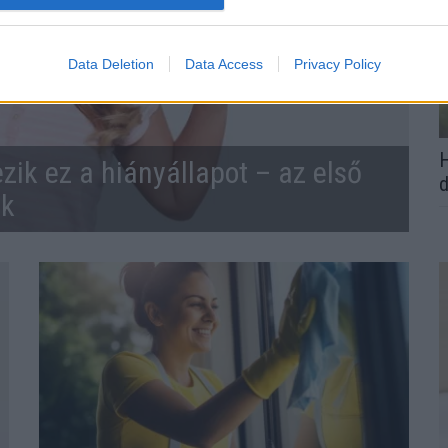
Data Deletion
Data Access
Privacy Policy
H
zik ez a hiányállapot – az első
d
ek