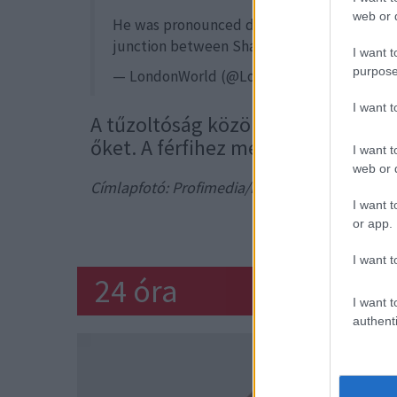
web or d
He was pronounced dead at the scene at Cam
junction between Shaftesbury Avenue and 
I want t
purpose
— LondonWorld (@LondonWorldCom)
Janu
I want 
A tűzoltóság közölte, hogy egy, az
őket. A férfihez mentőt, mentőheli
I want t
web or d
Címlapfotó: Profimedia/RedDot
I want t
TRAG
or app.
I want t
24 óra
I want t
authenti