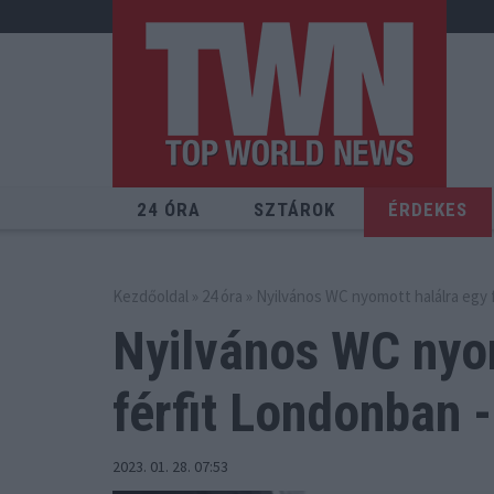
24 ÓRA
SZTÁROK
ÉRDEKES
Kezdőoldal
»
24 óra
» Nyilvános WC nyomott halálra egy 
Nyilvános WC nyo
férfit Londonban -
2023. 01. 28. 07:53