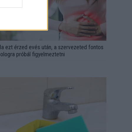
a ezt érzed evés után, a szervezeted fontos
ologra próbál figyelmeztetni