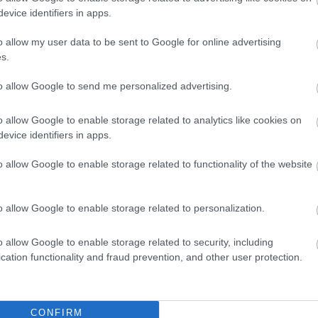
evice identifiers in apps.
bridge Circus during a rescue effort at the
Charing Cross Road.
pic.twitter.com/HYUpkRy6c3
o allow my user data to be sent to Google for online advertising
s.
ary 27, 2023
to allow Google to send me personalized advertising.
 út alatt rekedt személyhez riasztották
koptert is riasztottak, de már hiába.
o allow Google to enable storage related to analytics like cookies on
evice identifiers in apps.
o allow Google to enable storage related to functionality of the website
ÉDIA
GYÁSZ
o allow Google to enable storage related to personalization.
o allow Google to enable storage related to security, including
cation functionality and fraud prevention, and other user protection.
CONFIRM