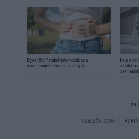
Egyre több fiatalnál jelentkezik ez a
Nem a citr
vitaminhiány – ilyen jelekre figyelj
szódabikar
szállodákb
24 
SZERZŐI JOGOK
ADATV