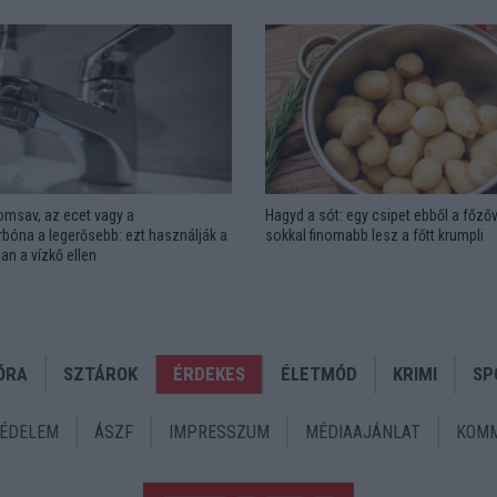
omsav, az ecet vagy a
Hagyd a sót: egy csipet ebből a főzőv
bóna a legerősebb: ezt használják a
sokkal finomabb lesz a főtt krumpli
an a vízkő ellen
ÓRA
SZTÁROK
ÉRDEKES
ÉLETMÓD
KRIMI
SP
ÉDELEM
ÁSZF
IMPRESSZUM
MÉDIAAJÁNLAT
KOMM