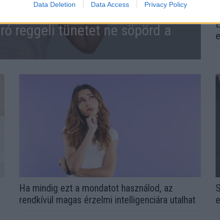
Data Deletion
Data Access
Privacy Policy
E
ró reggeli tünetet ne söpörd a
e
l
Ha mindig ezt a mondatot használod, az
S
rendkívül magas érzelmi intelligenciára utalhat
e