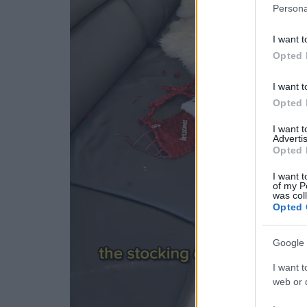
Persona
I want t
Opted 
I want t
Opted 
I want 
Advertis
Opted 
I want t
of my P
was col
Opted 
Google 
I want t
web or d