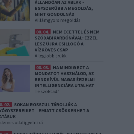
ÁLLANDÓAN AZ ABLAK –
EGYSZERŰBB A MEGOLDÁS,
MINT GONDOLNÁD
Villámgyors megoldás
08. 04.
NEM ECETTEL ÉS NEM
SZÓDABIKARBÓNÁVAL: EZZEL
LESZ ÚJRA CSILLOGÓ A
VÍZKÖVES CSAP
A legjobb trükk
08. 03.
HA MINDIG EZT A
MONDATOT HASZNÁLOD, AZ
RENDKÍVÜL MAGAS ÉRZELMI
INTELLIGENCIÁRA UTALHAT
Te szoktad?
8. 02.
SOKAN ROSSZUL TÁROLJÁK A
YÓGYSZEREIKET – EMIATT CSÖKKENHET A
ATÁSUK
rdemes odafigyelni rá