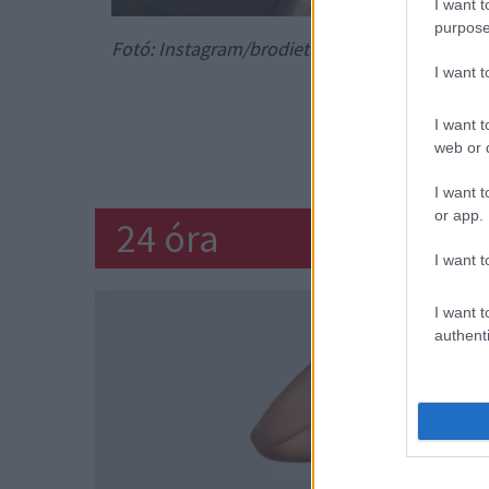
I want t
purpose
Fotó: Instagram/brodiethatdood
I want 
Lapozz a sz
I want t
web or d
I want t
or app.
24 óra
I want t
I want t
authenti