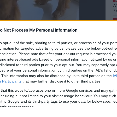
0
A
Er
0
S
o Not Process My Personal Information
H
 egy dolog volt egyértelmű:
Ez
logó zokni - eltűnt.
to opt-out of the sale, sharing to third parties, or processing of your per
0
formation for targeted advertising by us, please use the below opt-out s
F
r selection. Please note that after your opt-out request is processed y
ben, amikor a tettes kilétét akarta felfedni, neki
K
eing interest-based ads based on personal information utilized by us or
 van.
Ezt a bűntényt azonban látszólag egyikőjük
T
disclosed to third parties prior to your opt-out. You may separately opt-
llgatásba fulladt. Sem a golden retriever, Luna,
losure of your personal information by third parties on the IAB’s list of
 balhét.
Brush aztán úgy döntött, szembesítést is
. This information may also be disclosed by us to third parties on the
IA
. És mindezt videóra is vették.
Participants
that may further disclose it to other third parties.
 that this website/app uses one or more Google services and may gath
including but not limited to your visit or usage behaviour. You may click 
 to Google and its third-party tags to use your data for below specifi
ogle consent section.