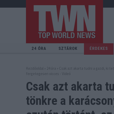
24 ÓRA
SZTÁROK
ÉRDEKES
Kezdőoldal
»
24 óra
» Csak azt akarta tudni a gazdi, ki t
fergetegesen vicces - Videó
Csak azt akarta tu
tönkre a karácson