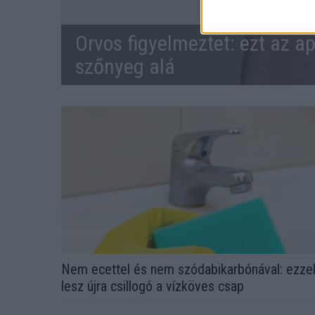
Orvos figyelmeztet: ezt az ap
szőnyeg alá
Nem ecettel és nem szódabikarbónával: ezze
lesz újra csillogó a vízköves csap