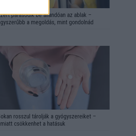
zért párásodik be állandóan az ablak –
gyszerűbb a megoldás, mint gondolnád
okan rosszul tárolják a gyógyszereiket –
miatt csökkenhet a hatásuk