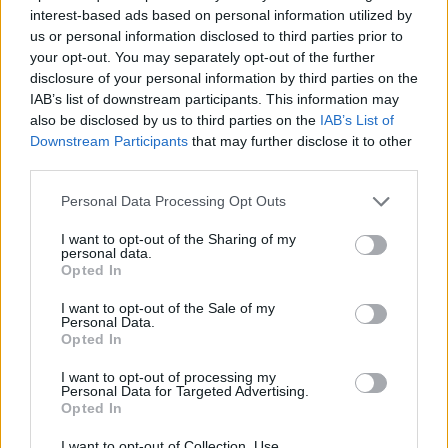
SZÁLLODÁKBAN A VÍZKŐ ELLEN
interest-based ads based on personal information utilized by
Ez a szer tényleg eltünteti a vízkövet
us or personal information disclosed to third parties prior to
your opt-out. You may separately opt-out of the further
disclosure of your personal information by third parties on the
24 ÓRA TOVÁBBI HÍREI
IAB’s list of downstream participants. This information may
also be disclosed by us to third parties on the
IAB’s List of
24 óra
Downstream Participants
that may further disclose it to other
third parties.
Please note that this website/app uses one or more Google
Personal Data Processing Opt Outs
services and may gather and store information including but
not limited to your visit or usage behaviour. You may click to
I want to opt-out of the Sharing of my
personal data.
grant or deny consent to Google and its third-party tags to
Opted In
use your data for below specified purposes in below Google
consent section.
I want to opt-out of the Sale of my
Personal Data.
Opted In
I want to opt-out of processing my
Personal Data for Targeted Advertising.
Opted In
Ha ezt érzed evés után, a szervezeted fontos dologra
I want to opt-out of Collection, Use,