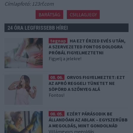
Címlapfotó: 123rf.com
BARÁTSÁG
CSILLAGJEGY
24 ÓRA LEGFRISSEBB HÍREI
tegnap
HA EZT ÉRZED EVÉS UTÁN,
A SZERVEZETED FONTOS DOLOGRA
PRÓBÁL FIGYELMEZTETNI
Figyelj a jelekre!
08. 06.
ORVOS FIGYELMEZTET: EZT
AZ APRÓ REGGELI TÜNETET NE
SÖPÖRD A SZŐNYEG ALÁ
Fontos!
08. 05.
EZÉRT PÁRÁSODIK BE
ÁLLANDÓAN AZ ABLAK – EGYSZERŰBB
A MEGOLDÁS, MINT GONDOLNÁD
Villámgyors megoldás