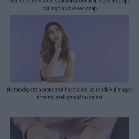
Nem ecettel és nem szódabikarbónával: ezzel lesz újra
csillogó a vízköves csap
Ha mindig ezt a mondatot használod, az rendkívül magas
érzelmi intelligenciára utalhat