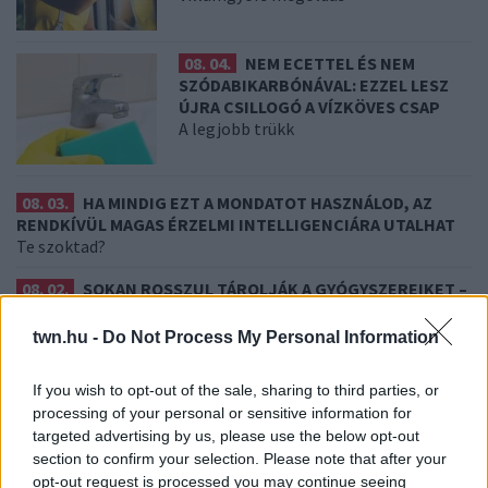
08. 04.
NEM ECETTEL ÉS NEM
SZÓDABIKARBÓNÁVAL: EZZEL LESZ
ÚJRA CSILLOGÓ A VÍZKÖVES CSAP
A legjobb trükk
08. 03.
HA MINDIG EZT A MONDATOT HASZNÁLOD, AZ
RENDKÍVÜL MAGAS ÉRZELMI INTELLIGENCIÁRA UTALHAT
Te szoktad?
08. 02.
SOKAN ROSSZUL TÁROLJÁK A GYÓGYSZEREIKET –
EMIATT CSÖKKENHET A HATÁSUK
Érdemes odafigyelni rá
twn.hu -
Do Not Process My Personal Information
08. 01.
EGYRE TÖBB FIATALNÁL JELENTKEZIK EZ A
If you wish to opt-out of the sale, sharing to third parties, or
VITAMINHIÁNY – ILYEN JELEKRE FIGYELJ
processing of your personal or sensitive information for
Erre figyelj!
targeted advertising by us, please use the below opt-out
section to confirm your selection. Please note that after your
07. 31.
NEM A CITROMSAV, AZ ECET VAGY A
SZÓDABIKARBÓNA A LEGERŐSEBB: EZT HASZNÁLJÁK A
opt-out request is processed you may continue seeing