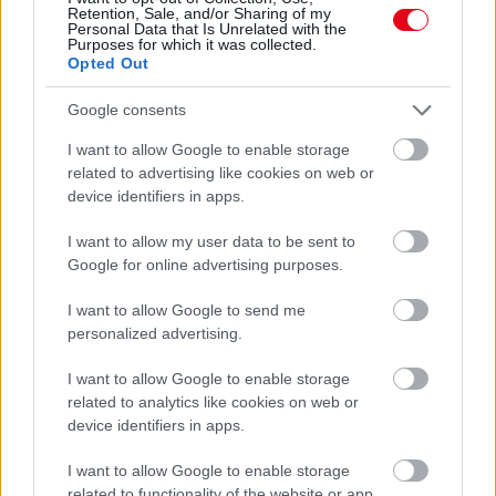
próbál figyelmeztetni
Retention, Sale, and/or Sharing of my
Personal Data that Is Unrelated with the
Purposes for which it was collected.
Opted Out
Google consents
I want to allow Google to enable storage
related to advertising like cookies on web or
device identifiers in apps.
I want to allow my user data to be sent to
Google for online advertising purposes.
I want to allow Google to send me
Orvos figyelmeztet: ezt az apró reggeli tünetet ne
personalized advertising.
söpörd a szőnyeg alá
I want to allow Google to enable storage
related to analytics like cookies on web or
device identifiers in apps.
I want to allow Google to enable storage
related to functionality of the website or app.