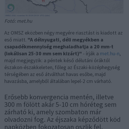
Fotó: met.hu
Az OMSZ eközben négy megyére riasztást is kiadott az
eső miatt.
"A délnyugati, déli megyékben a
csapadékmennyiség meghaladhatja a 20 mm-t
(lokálisan 25-30 mm sem kizárt)"
- írják a
met.hu-n
,
majd megjegyzik: a péntek késő délutáni óráktól
északon-északkeleten, főleg az Északi-középhegység
térségében az eső átválthat havas esőbe, majd
havazásba, amelyből általában lepel-2 cm várható.
Erősebb konvergencia mentén, illetve
300 m fölött akár 5-10 cm hóréteg sem
zárható ki, amely szombaton már
olvadozni fog. Az éjszaka képződött köd
napközben fokozatosan oszlik fel.