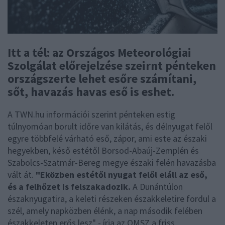
Itt a tél: az Országos Meteorológiai
Szolgálat előrejelzése szeirnt pénteken
országszerte lehet esőre számítani,
sőt, havazás havas eső is eshet.
A TWN.hu információi szerint pénteken estig
túlnyomóan borult időre van kilátás, és délnyugat felől
egyre többfelé várható eső, zápor, ami este az északi
hegyekben, késő estétől Borsod-Abaúj-Zemplén és
Szabolcs-Szatmár-Bereg megye északi felén havazásba
vált át.
"Eközben estétől nyugat felől eláll az eső,
és a felhőzet is felszakadozik.
A Dunántúlon
északnyugatira, a keleti részeken északkeletire fordul a
szél, amely napközben élénk, a nap második felében
északkeleten erős lesz" - írja az OMSZ a friss