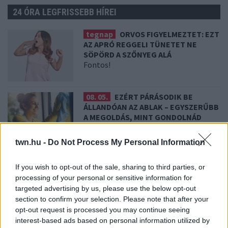
24 ÓRA LEGFRISSEBB HÍREI
tegnap
ORVOS FIGYELMEZTET: EZT
AZ APRÓ REGGELI TÜNETET NE
SÖPÖRD A SZŐNYEG ALÁ
Fontos!
08. 05.
EZÉRT PÁRÁSODIK BE
ÁLLANDÓAN AZ ABLAK – EGYSZERŰBB
A MEGOLDÁS, MINT GONDOLNÁD
Villámgyors megoldás
twn.hu -
Do Not Process My Personal Information
08. 04.
NEM ECETTEL ÉS NEM
If you wish to opt-out of the sale, sharing to third parties, or
SZÓDABIKARBÓNÁVAL: EZZEL LESZ
processing of your personal or sensitive information for
ÚJRA CSILLOGÓ A VÍZKÖVES CSAP
targeted advertising by us, please use the below opt-out
A legjobb trükk
section to confirm your selection. Please note that after your
opt-out request is processed you may continue seeing
interest-based ads based on personal information utilized by
08. 03.
HA MINDIG EZT A MONDATOT