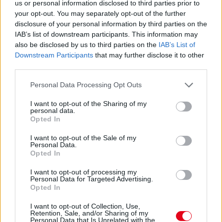
us or personal information disclosed to third parties prior to
HASZNÁLOD, AZ RENDKÍVÜL MAGAS
ÉRZELMI INTELLIGENCIÁRA UTALHAT
your opt-out. You may separately opt-out of the further
Te szoktad?
disclosure of your personal information by third parties on the
IAB’s list of downstream participants. This information may
also be disclosed by us to third parties on the
IAB’s List of
Downstream Participants
that may further disclose it to other
08. 02.
SOKAN ROSSZUL TÁROLJÁK A GYÓGYSZEREIKET –
third parties.
EMIATT CSÖKKENHET A HATÁSUK
Érdemes odafigyelni rá
Please note that this website/app uses one or more Google
Personal Data Processing Opt Outs
services and may gather and store information including but
08. 01.
EGYRE TÖBB FIATALNÁL JELENTKEZIK EZ A
not limited to your visit or usage behaviour. You may click to
I want to opt-out of the Sharing of my
VITAMINHIÁNY – ILYEN JELEKRE FIGYELJ
personal data.
grant or deny consent to Google and its third-party tags to
Erre figyelj!
Opted In
use your data for below specified purposes in below Google
consent section.
07. 31.
NEM A CITROMSAV, AZ ECET VAGY A
I want to opt-out of the Sale of my
Personal Data.
SZÓDABIKARBÓNA A LEGERŐSEBB: EZT HASZNÁLJÁK A
Opted In
SZÁLLODÁKBAN A VÍZKŐ ELLEN
Ez a szer tényleg eltünteti a vízkövet
I want to opt-out of processing my
Personal Data for Targeted Advertising.
07. 31.
HAGYD A SÓT: EGY CSIPET EBBŐL A FŐZŐVÍZBE,
Opted In
ÉS SOKKAL FINOMABB LESZ A FŐTT KRUMPLI
Titkos hozzávaló
I want to opt-out of Collection, Use,
Retention, Sale, and/or Sharing of my
Personal Data that Is Unrelated with the