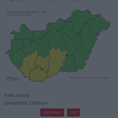
Fotó: met.hu
Címlapfotó: 123rf.com
IDŐJÁRÁS
ESŐ