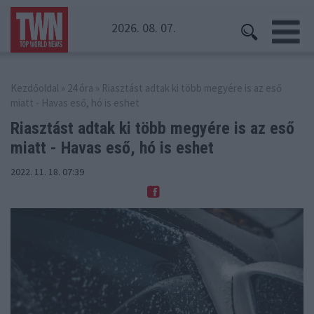
2026. 08. 07.
Kezdőoldal
»
24 óra
» Riasztást adtak ki több megyére is az eső
miatt - Havas eső, hó is eshet
Riasztást adtak ki több megyére is az
eső
miatt - Havas eső, hó is eshet
2022. 11. 18. 07:39