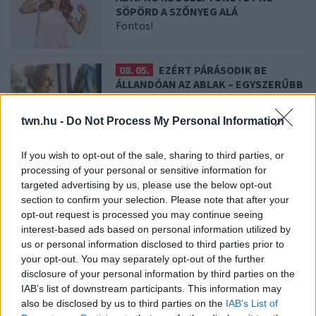
SÖPÖRD A SZŐNYEG ALÁ
Fontos!
08. 05.
EZÉRT PÁRÁSODIK BE
ÁLLANDÓAN AZ ABLAK – EGYSZERŰBB
A MEGOLDÁS, MINT GONDOLNÁD
Villámgyors megoldás
twn.hu -
Do Not Process My Personal Information
If you wish to opt-out of the sale, sharing to third parties, or
08. 04.
NEM ECETTEL ÉS NEM
SZÓDABIKARBÓNÁVAL: EZZEL LESZ
processing of your personal or sensitive information for
ÚJRA CSILLOGÓ A VÍZKÖVES CSAP
targeted advertising by us, please use the below opt-out
A legjobb trükk
section to confirm your selection. Please note that after your
opt-out request is processed you may continue seeing
interest-based ads based on personal information utilized by
us or personal information disclosed to third parties prior to
08. 03.
HA MINDIG EZT A MONDATOT HASZNÁLOD, AZ
your opt-out. You may separately opt-out of the further
RENDKÍVÜL MAGAS ÉRZELMI INTELLIGENCIÁRA UTALHAT
disclosure of your personal information by third parties on the
Te szoktad?
IAB’s list of downstream participants. This information may
08. 02.
SOKAN ROSSZUL TÁROLJÁK A GYÓGYSZEREIKET –
also be disclosed by us to third parties on the
IAB’s List of