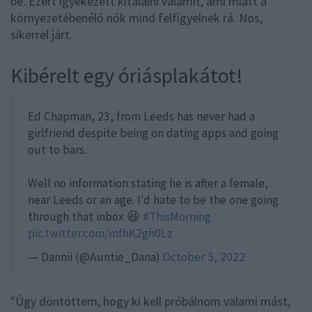
be. Ezért igyekezett kitalálni valamit, ami miatt a
környezetébenélő nők mind felfigyelnek rá. Nos,
sikerrel járt.
Kibérelt egy óriásplakátot!
Ed Chapman, 23, from Leeds has never had a
girlfriend despite being on dating apps and going
out to bars.
Well no information stating he is after a female,
near Leeds or an age. I'd hate to be the one going
through that inbox 😆
#ThisMorning
pic.twitter.com/mfhK2gh0Lz
— Dannii (@Auntie_Dana)
October 5, 2022
"Úgy döntöttem, hogy ki kell próbálnom valami mást,