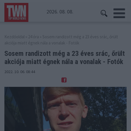
2026. 08. 08.
Kezdőoldal
»
24 óra
» Sosem randizott még a 23 éves srác, őrült
akciója miatt égnek nála a vonalak - Fotók
Sosem randizott még a 23 éves srác, őrült
akciója miatt égnek nála a vonalak - Fotók
2022. 10. 06. 08:44