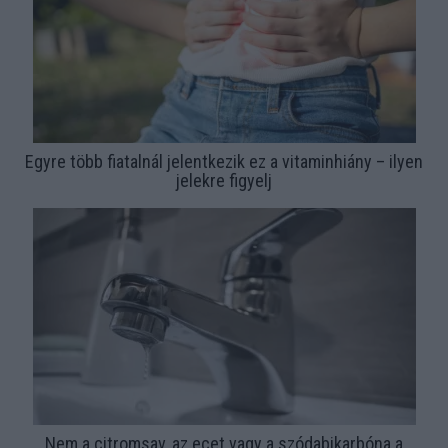
Egyre több fiatalnál jelentkezik ez a vitaminhiány – ilyen
jelekre figyelj
Nem a citromsav, az ecet vagy a szódabikarbóna a