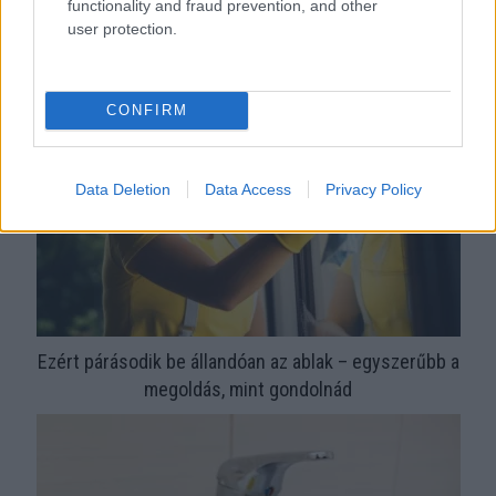
functionality and fraud prevention, and other
Orvos figyelmeztet: ezt az apró reggeli tünetet ne
user protection.
söpörd a szőnyeg alá
CONFIRM
Data Deletion
Data Access
Privacy Policy
Ezért párásodik be állandóan az ablak – egyszerűbb a
megoldás, mint gondolnád