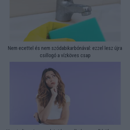
Nem ecettel és nem szódabikarbónával: ezzel lesz újra
csillogó a vízköves csap