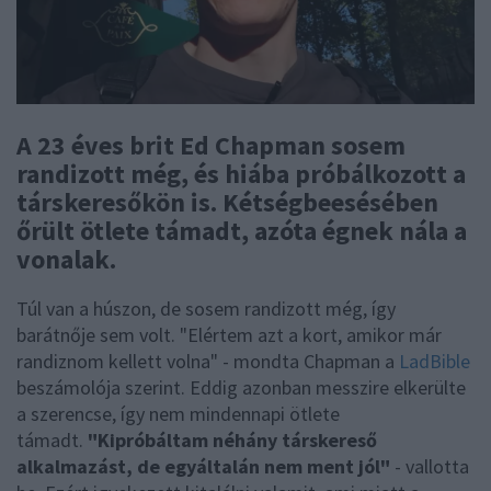
A 23 éves brit Ed Chapman sosem
randizott még, és hiába próbálkozott a
társkeresőkön is. Kétségbeesésében
őrült ötlete támadt, azóta égnek nála a
vonalak.
Túl van a húszon, de sosem randizott még, így
barátnője sem volt. "Elértem azt a kort, amikor már
randiznom kellett volna" - mondta Chapman a
LadBible
beszámolója szerint. Eddig azonban messzire elkerülte
a szerencse, így nem mindennapi ötlete
támadt.
"Kipróbáltam néhány társkereső
alkalmazást, de egyáltalán nem ment jól"
- vallotta