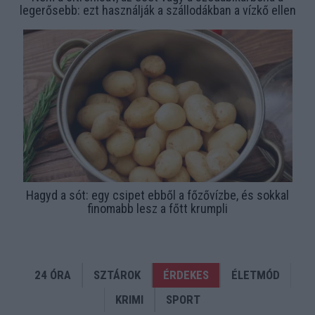
legerősebb: ezt használják a szállodákban a vízkő ellen
Hagyd a sót: egy csipet ebből a főzővízbe, és sokkal
finomabb lesz a főtt krumpli
24 ÓRA
SZTÁROK
ÉRDEKES
ÉLETMÓD
KRIMI
SPORT