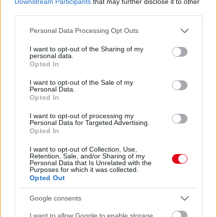
EMIATT CSÖKKENHET A HATÁSUK
Downstream Participants
that may further disclose it to other
Érdemes odafigyelni rá
third parties.
08. 01.
EGYRE TÖBB FIATALNÁL JELENTKEZIK EZ A
Please note that this website/app uses one or more Google
Personal Data Processing Opt Outs
VITAMINHIÁNY – ILYEN JELEKRE FIGYELJ
services and may gather and store information including but
Erre figyelj!
not limited to your visit or usage behaviour. You may click to
I want to opt-out of the Sharing of my
personal data.
grant or deny consent to Google and its third-party tags to
Opted In
07. 31.
NEM A CITROMSAV, AZ ECET VAGY A
use your data for below specified purposes in below Google
SZÓDABIKARBÓNA A LEGERŐSEBB: EZT HASZNÁLJÁK A
consent section.
I want to opt-out of the Sale of my
SZÁLLODÁKBAN A VÍZKŐ ELLEN
Personal Data.
Ez a szer tényleg eltünteti a vízkövet
Opted In
I want to opt-out of processing my
24 ÓRA TOVÁBBI HÍREI
Personal Data for Targeted Advertising.
Opted In
24 óra
I want to opt-out of Collection, Use,
Retention, Sale, and/or Sharing of my
Personal Data that Is Unrelated with the
Purposes for which it was collected.
Opted Out
Google consents
I want to allow Google to enable storage