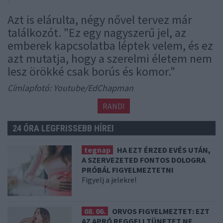
Azt is elárulta, négy nővel tervez már
találkozót. "Ez egy nagyszerű jel, az
emberek kapcsolatba léptek velem, és ez
azt mutatja, hogy a szerelmi életem nem
lesz örökké csak borús és komor."
Címlapfotó: Youtube/EdChapman
RANDI
24 ÓRA LEGFRISSEBB HÍREI
tegnap
HA EZT ÉRZED EVÉS UTÁN,
A SZERVEZETED FONTOS DOLOGRA
PRÓBÁL FIGYELMEZTETNI
Figyelj a jelekre!
08. 06.
ORVOS FIGYELMEZTET: EZT
AZ APRÓ REGGELI TÜNETET NE