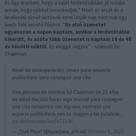
és úgy éreztem, hogy a saját hirdetőtáblám jó módja
annak, hogy nőkkel ismerkedjek." Most az arcát és a
levelezési címét autósok ezrei látják nap mint nap egy
leeds felé vezető főúton. "
Az első üzenetet
ugyanazon a napon kaptam, amikor a hirdetőtábla
kikerült, és azóta több üzenetet is kaptam 18 és 48
év közötti nőktől
. Ez eléggé vegyes" - számolt be
Chapman.
Nivel de desesperación: Joven pone anuncio
publicitario para conseguir una cita.
Una persona de nombre Ed Chapman de 23 años
de edad decidió hacer algo inusual para conseguir
una cita romántica con alguien; contrató una
espacio publicitario con su imagen y las palabras...
pic.twitter.com/leqfeTZ15U
— ¿Qué Pasa? (@quepasa_oficial)
October 5, 2022