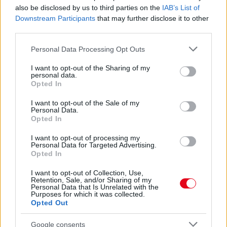
Te szoktad?
also be disclosed by us to third parties on the
IAB’s List of
Downstream Participants
that may further disclose it to other
08. 02.
SOKAN ROSSZUL TÁROLJÁK A GYÓGYSZEREIKET –
third parties.
EMIATT CSÖKKENHET A HATÁSUK
Érdemes odafigyelni rá
Please note that this website/app uses one or more Google
Personal Data Processing Opt Outs
services and may gather and store information including but
08. 01.
EGYRE TÖBB FIATALNÁL JELENTKEZIK EZ A
not limited to your visit or usage behaviour. You may click to
I want to opt-out of the Sharing of my
VITAMINHIÁNY – ILYEN JELEKRE FIGYELJ
personal data.
grant or deny consent to Google and its third-party tags to
Opted In
Erre figyelj!
use your data for below specified purposes in below Google
consent section.
I want to opt-out of the Sale of my
07. 31.
NEM A CITROMSAV, AZ ECET VAGY A
Personal Data.
SZÓDABIKARBÓNA A LEGERŐSEBB: EZT HASZNÁLJÁK A
Opted In
SZÁLLODÁKBAN A VÍZKŐ ELLEN
Ez a szer tényleg eltünteti a vízkövet
I want to opt-out of processing my
Personal Data for Targeted Advertising.
Opted In
24 ÓRA TOVÁBBI HÍREI
I want to opt-out of Collection, Use,
Retention, Sale, and/or Sharing of my
24 óra
Personal Data that Is Unrelated with the
Purposes for which it was collected.
Opted Out
Google consents