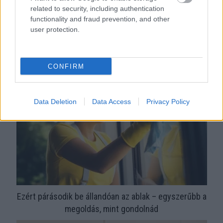
related to security, including authentication
functionality and fraud prevention, and other
user protection.
Orvos figyelmeztet: ezt az apró reggeli tünetet ne
söpörd a szőnyeg alá
CONFIRM
Data Deletion
Data Access
Privacy Policy
Ezért párásodik be állandóan az ablak – egyszerűbb a
megoldás, mint gondolnád