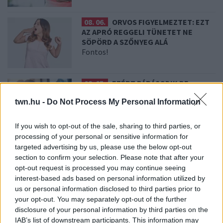
08. 06.
ORVOS FIGYELMEZTET: EZT
AZ APRÓ REGGELI TÜNETET NE
SÖPÖRD A SZŐNYEG ALÁ
Fontos!
08. 05.
EZÉRT PÁRÁSODIK BE
ÁLLANDÓAN AZ ABLAK – EGYSZERŰBB
twn.hu -
Do Not Process My Personal Information
A MEGOLDÁS, MINT GONDOLNÁD
Villámgyors megoldás
If you wish to opt-out of the sale, sharing to third parties, or
processing of your personal or sensitive information for
08. 04.
NEM ECETTEL ÉS NEM
targeted advertising by us, please use the below opt-out
SZÓDABIKARBÓNÁVAL: EZZEL LESZ
section to confirm your selection. Please note that after your
ÚJRA CSILLOGÓ A VÍZKÖVES CSAP
opt-out request is processed you may continue seeing
A legjobb trükk
interest-based ads based on personal information utilized by
us or personal information disclosed to third parties prior to
your opt-out. You may separately opt-out of the further
08. 03.
HA MINDIG EZT A MONDATOT HASZNÁLOD, AZ
disclosure of your personal information by third parties on the
RENDKÍVÜL MAGAS ÉRZELMI INTELLIGENCIÁRA UTALHAT
IAB’s list of downstream participants. This information may