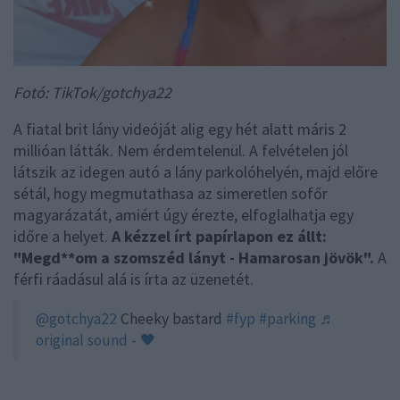
Fotó: TikTok/gotchya22
A fiatal brit lány videóját alig egy hét alatt máris 2
millióan látták. Nem érdemtelenül. A felvételen jól
látszik az idegen autó a lány parkolóhelyén, majd előre
sétál, hogy megmutathasa az simeretlen sofőr
magyarázatát, amiért úgy érezte, elfoglalhatja egy
időre a helyet.
A kézzel írt papírlapon ez állt:
"Megd**om a szomszéd lányt - Hamarosan jövök".
A
férfi ráadásul alá is írta az üzenetét.
@gotchya22
Cheeky bastard
#fyp
#parking
♬
original sound - 🖤