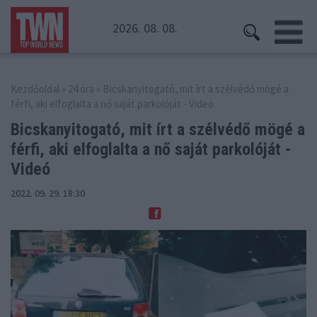
2026. 08. 08.
Kezdőoldal
»
24 óra
» Bicskanyitogató, mit írt a szélvédő mögé a
férfi, aki elfoglalta a nő saját parkolóját - Videó
Bicskanyitogató, mit írt a szélvédő mögé a
férfi,
aki elfoglalta a nő saját parkolóját -
Videó
2022. 09. 29. 18:30