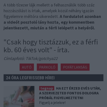
A több tízezer lájk mellett a felhasználók több száz
hozzászólást is írtak, amelyek közül néhány igazán
figyelemre méltóra sikeredett.
A fordulatot azonban
a videót posztoló lány hozta, egy kommentben
jelentkezett, miután a férfi lelépett a helyéről.
"Csak hogy tisztázzuk, ez a férfi
kb. 60 éves volt" - írta.
Címlapfotó: TikTok/gotchya22
AUTÓ
PARKOLÓ
POFÁTLANSÁG
24 ÓRA LEGFRISSEBB HÍREI
tegnap
HA EZT ÉRZED EVÉS UTÁN,
A SZERVEZETED FONTOS DOLOGRA
PRÓBÁL FIGYELMEZTETNI
Figyelj a jelekre!