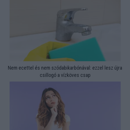
Nem ecettel és nem szódabikarbónával: ezzel lesz újra
csillogó a vízköves csap