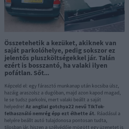
Összetehetik a kezüket, akiknek van
saját parkolóhelye, pedig sokszor ez
jelentős pluszköltségekkel jár. Talán
ezért is bosszantó, ha valaki ilyen
pofátlan. Sőt...
Képzeld el: egy fárasztó munkanap után kocsiba ülsz,
hazáig araszolsz a dugóban, majd azon kapod magad,
le se tudsz parkolni, mert valaki beállt a saját
helyedre!
Az angliai gotchya22 nevű TikTok-
felhasználó nemrég épp ezt élhette át.
Ráadásul a
helyére beállt autó tulajdonosa pontosan tudta,
tilosban jár, hiszen a szélvédője mögött egy üzenetet is