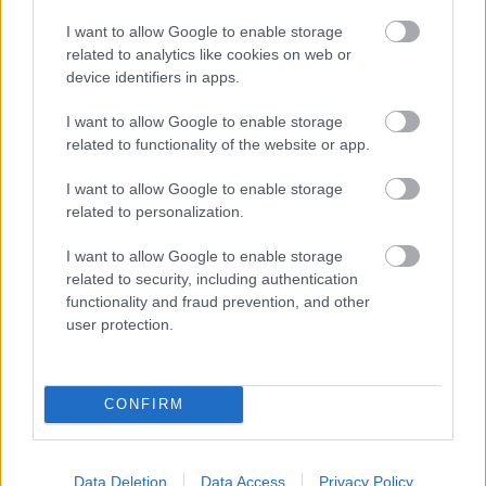
I want to allow Google to enable storage
related to analytics like cookies on web or
device identifiers in apps.
Ezért párásodik be állandóan az ablak – egyszerűbb a
I want to allow Google to enable storage
megoldás, mint gondolnád
related to functionality of the website or app.
I want to allow Google to enable storage
related to personalization.
I want to allow Google to enable storage
related to security, including authentication
functionality and fraud prevention, and other
user protection.
CONFIRM
Nem ecettel és nem szódabikarbónával: ezzel lesz újra
Data Deletion
Data Access
Privacy Policy