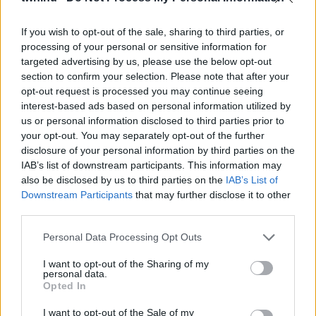
08. 02.
SOKAN ROSSZUL TÁROLJÁK A GYÓGYSZEREIKET –
EMIATT CSÖKKENHET A HATÁSUK
Érdemes odafigyelni rá
If you wish to opt-out of the sale, sharing to third parties, or
processing of your personal or sensitive information for
08. 01.
EGYRE TÖBB FIATALNÁL JELENTKEZIK EZ A
targeted advertising by us, please use the below opt-out
VITAMINHIÁNY – ILYEN JELEKRE FIGYELJ
section to confirm your selection. Please note that after your
Erre figyelj!
opt-out request is processed you may continue seeing
interest-based ads based on personal information utilized by
07. 31.
NEM A CITROMSAV, AZ ECET VAGY A
us or personal information disclosed to third parties prior to
SZÓDABIKARBÓNA A LEGERŐSEBB: EZT HASZNÁLJÁK A
your opt-out. You may separately opt-out of the further
SZÁLLODÁKBAN A VÍZKŐ ELLEN
disclosure of your personal information by third parties on the
Ez a szer tényleg eltünteti a vízkövet
IAB’s list of downstream participants. This information may
also be disclosed by us to third parties on the
IAB’s List of
07. 31.
HAGYD A SÓT: EGY CSIPET EBBŐL A FŐZŐVÍZBE,
Downstream Participants
that may further disclose it to other
ÉS SOKKAL FINOMABB LESZ A FŐTT KRUMPLI
third parties.
Titkos hozzávaló
Please note that this website/app uses one or more Google
Personal Data Processing Opt Outs
24 ÓRA TOVÁBBI HÍREI
services and may gather and store information including but
not limited to your visit or usage behaviour. You may click to
I want to opt-out of the Sharing of my
personal data.
24 óra
grant or deny consent to Google and its third-party tags to
Opted In
use your data for below specified purposes in below Google
consent section.
I want to opt-out of the Sale of my