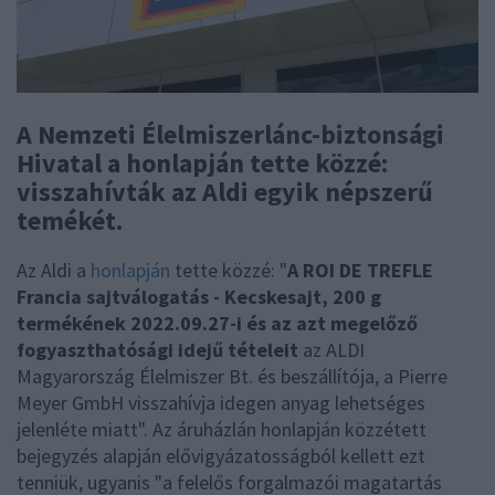
A Nemzeti Élelmiszerlánc-biztonsági
Hivatal a honlapján tette közzé:
visszahívták az Aldi egyik népszerű
temékét.
Az Aldi a
honlapján
tette közzé: "
A ROI DE TREFLE
Francia sajtválogatás - Kecskesajt, 200 g
termékének 2022.09.27-i és az azt megelőző
fogyaszthatósági idejű tételeit
az ALDI
Magyarország Élelmiszer Bt. és beszállítója, a Pierre
Meyer GmbH visszahívja idegen anyag lehetséges
jelenléte miatt". Az áruházlán honlapján közzétett
bejegyzés alapján elővigyázatosságból kellett ezt
tenniük, ugyanis "a felelős forgalmazói magatartás