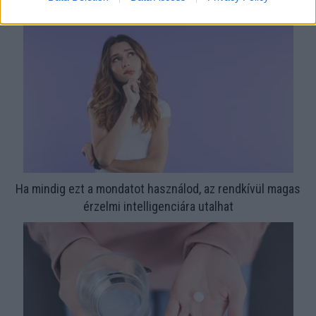
csillogó a vízköves csap
Ha mindig ezt a mondatot használod, az rendkívül magas
érzelmi intelligenciára utalhat