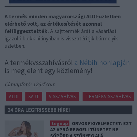
A termék minden magyarországi ALDI-üzletben
elérhető volt, az értékesítését azonnal
felfüggesztették.
A sajttermék árát a vásárlást
igazoló blokk hiányában is visszatérítjik bármelyik
üzletben.
A termékvsszahívásról
a Nébih honlapján
is megjelent egy közlemény!
Címlapfotó: 123rf.com
ALDI
SAJT
VISSZAHÍVÁS
TERMÉKVISSZAHÍVÁS
24 ÓRA LEGFRISSEBB HÍREI
tegnap
ORVOS FIGYELMEZTET: EZT
AZ APRÓ REGGELI TÜNETET NE
SÖPÖRD A SZŐNYEG ALÁ