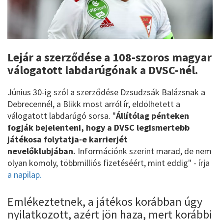
Lejár a szerződése a 108-szoros magyar
válogatott labdarúgónak a DVSC-nél.
Június 30-ig szól a szerződése Dzsudzsák Balázsnak a
Debrecennél, a Blikk most arról ír, eldölhetett a
válogatott labdarúgó sorsa. "
Állítólag pénteken
fogják bejelenteni, hogy a DVSC legismertebb
játékosa folytatja-e karrierjét
nevelőklubjában.
Információnk szerint marad, de nem
olyan komoly, többmilliós fizetéséért, mint eddig" - írja
a napilap.
Emlékeztetnek, a játékos korábban úgy
nyilatkozott, azért jön haza, mert korábbi