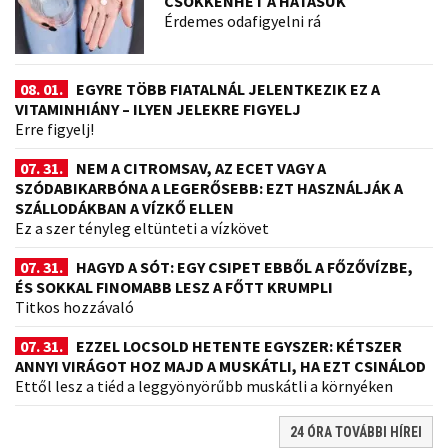
CSÖKKENHET A HATÁSUK
Érdemes odafigyelni rá
08. 01.
EGYRE TÖBB FIATALNÁL JELENTKEZIK EZ A
VITAMINHIÁNY – ILYEN JELEKRE FIGYELJ
Erre figyelj!
07. 31.
NEM A CITROMSAV, AZ ECET VAGY A
SZÓDABIKARBÓNA A LEGERŐSEBB: EZT HASZNÁLJÁK A
SZÁLLODÁKBAN A VÍZKŐ ELLEN
Ez a szer tényleg eltünteti a vízkövet
07. 31.
HAGYD A SÓT: EGY CSIPET EBBŐL A FŐZŐVÍZBE,
ÉS SOKKAL FINOMABB LESZ A FŐTT KRUMPLI
Titkos hozzávaló
07. 31.
EZZEL LOCSOLD HETENTE EGYSZER: KÉTSZER
ANNYI VIRÁGOT HOZ MAJD A MUSKÁTLI, HA EZT CSINÁLOD
Ettől lesz a tiéd a leggyönyörűbb muskátli a környéken
24 ÓRA TOVÁBBI HÍREI