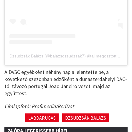
Dzsudzsák Balázs (@balazsdzsudzsak7) által megosztott bejegyzés
A DVSC egyébként néhány napja jelentette be, a
következő szezonban edzőként a dunaszerdahelyi DAC-
tól távozó portugál Joao Janeiro vezeti majd az
együttest.
Címlapfotó: Profimedia/RedDot
LABDARUGAS
DZSUDZSÁK BALÁZS
24 ÓRA LEGFRISSEBB HÍREI