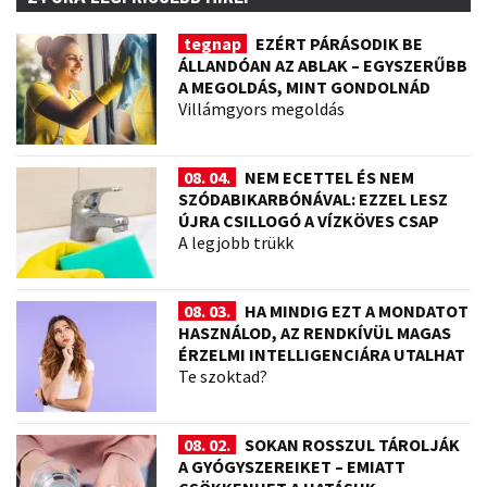
tegnap
EZÉRT PÁRÁSODIK BE
ÁLLANDÓAN AZ ABLAK – EGYSZERŰBB
A MEGOLDÁS, MINT GONDOLNÁD
Villámgyors megoldás
08. 04.
NEM ECETTEL ÉS NEM
SZÓDABIKARBÓNÁVAL: EZZEL LESZ
ÚJRA CSILLOGÓ A VÍZKÖVES CSAP
A legjobb trükk
08. 03.
HA MINDIG EZT A MONDATOT
HASZNÁLOD, AZ RENDKÍVÜL MAGAS
ÉRZELMI INTELLIGENCIÁRA UTALHAT
Te szoktad?
08. 02.
SOKAN ROSSZUL TÁROLJÁK
A GYÓGYSZEREIKET – EMIATT