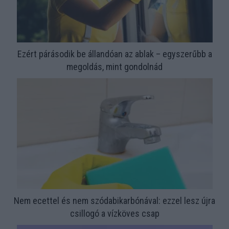
Ezért párásodik be állandóan az ablak – egyszerűbb a
megoldás, mint gondolnád
Nem ecettel és nem szódabikarbónával: ezzel lesz újra
csillogó a vízköves csap