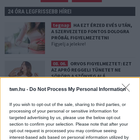
24 ÓRA LEGFRISSEBB HÍREI
tegnap
HA EZT ÉRZED EVÉS UTÁN,
A SZERVEZETED FONTOS DOLOGRA
PRÓBÁL FIGYELMEZTETNI
Figyelj a jelekre!
08. 06.
ORVOS FIGYELMEZTET: EZT
AZ APRÓ REGGELI TÜNETET NE
SÖPÖRD A SZŐNYEG ALÁ
Fontos!
twn.hu -
Do Not Process My Personal Information
08. 05.
EZÉRT PÁRÁSODIK BE
If you wish to opt-out of the sale, sharing to third parties, or
ÁLLANDÓAN AZ ABLAK – EGYSZERŰBB
processing of your personal or sensitive information for
A MEGOLDÁS, MINT GONDOLNÁD
targeted advertising by us, please use the below opt-out
Villámgyors megoldás
section to confirm your selection. Please note that after your
opt-out request is processed you may continue seeing
interest-based ads based on personal information utilized by