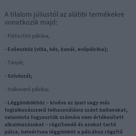
A tilalom júliustól az alábbi termékekre
vonatkozik majd:
- Fültisztító pálcika;
- Evőeszköz (villa, kés, kanál, evőpálcika);
- Tányér;
- Szívószál;
- Italkeverő pálcika;
- Léggömbökhöz – kivéve az ipari vagy más
foglalkozásszerű felhasználásra szánt ballonokat,
valaminta fogyasztók számára nem értékesített
alkalmazásokat – rögzítendő és azokat tartó
pálca, beleértvea léggömböt a pálcához rögzítő