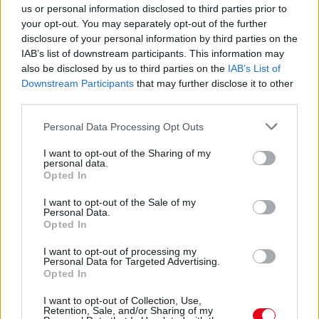
08. 04.
NEM ECETTEL ÉS NEM
us or personal information disclosed to third parties prior to
SZÓDABIKARBÓNÁVAL: EZZEL LESZ
your opt-out. You may separately opt-out of the further
ÚJRA CSILLOGÓ A VÍZKÖVES CSAP
disclosure of your personal information by third parties on the
A legjobb trükk
IAB’s list of downstream participants. This information may
also be disclosed by us to third parties on the
IAB’s List of
Downstream Participants
that may further disclose it to other
08. 03.
HA MINDIG EZT A MONDATOT HASZNÁLOD, AZ
third parties.
RENDKÍVÜL MAGAS ÉRZELMI INTELLIGENCIÁRA UTALHAT
Te szoktad?
Please note that this website/app uses one or more Google
Personal Data Processing Opt Outs
services and may gather and store information including but
08. 02.
SOKAN ROSSZUL TÁROLJÁK A GYÓGYSZEREIKET –
not limited to your visit or usage behaviour. You may click to
I want to opt-out of the Sharing of my
EMIATT CSÖKKENHET A HATÁSUK
personal data.
grant or deny consent to Google and its third-party tags to
Opted In
Érdemes odafigyelni rá
use your data for below specified purposes in below Google
consent section.
I want to opt-out of the Sale of my
08. 01.
EGYRE TÖBB FIATALNÁL JELENTKEZIK EZ A
Personal Data.
VITAMINHIÁNY – ILYEN JELEKRE FIGYELJ
Opted In
Erre figyelj!
I want to opt-out of processing my
07. 31.
NEM A CITROMSAV, AZ ECET VAGY A
Personal Data for Targeted Advertising.
Opted In
SZÓDABIKARBÓNA A LEGERŐSEBB: EZT HASZNÁLJÁK A
SZÁLLODÁKBAN A VÍZKŐ ELLEN
I want to opt-out of Collection, Use,
Ez a szer tényleg eltünteti a vízkövet
Retention, Sale, and/or Sharing of my