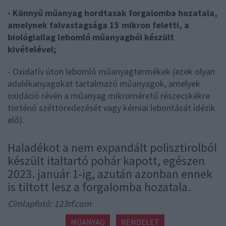
- Könnyű műanyag hordtasak forgalomba hozatala,
amelynek falvastagsága 15 mikron feletti, a
biológiailag lebomló műanyagból készült
kivételével;
- Oxidatív úton lebomló műanyagtermékek (ezek olyan
adalékanyagokat tartalmazó műanyagok, amelyek
oxidáció révén a műanyag mikroméretű részecskékre
történő széttöredezését vagy kémiai lebontását idézik
elő).
Haladékot a nem expandált polisztirolból
készült italtartó pohár kapott, egészen
2023. január 1-ig, azután azonban ennek
is tiltott lesz a forgalomba hozatala.
Címlapfotó: 123rf.com
MŰANYAG
RENDELET