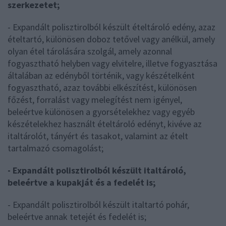
szerkezetet;
- Expandált polisztirolból készült ételtároló edény, azaz
ételtartó, különösen doboz tetővel vagy anélkül, amely
olyan étel tárolására szolgál, amely azonnal
fogyasztható helyben vagy elvitelre, illetve fogyasztása
általában az edényből történik, vagy készételként
fogyasztható, azaz további elkészítést, különösen
főzést, forralást vagy melegítést nem igényel,
beleértve különösen a gyorsételekhez vagy egyéb
készételekhez használt ételtároló edényt, kivéve az
italtárolót, tányért és tasakot, valamint az ételt
tartalmazó csomagolást;
- Expandált polisztirolból készült italtároló,
beleértve a kupakját és a fedelét is;
- Expandált polisztirolból készült italtartó pohár,
beleértve annak tetejét és fedelét is;