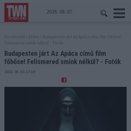
2026. 08. 07.
Kezdőoldal
»
24 óra
» Budapesten járt Az Apáca című film főhőse!
Felismered smink nélkül? - Fotók
Budapesten járt Az Apáca című film
főhőse!
Felismered smink nélkül? - Fotók
2020. 08. 10. 17:10