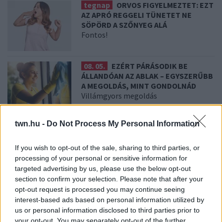
tegnap
ORVOS FIGYELMEZTET: EZT
AZ APRÓ REGGELI TÜNETET NE
SÖPÖRD A SZŐNYEG ALÁ
Fontos!
08. 05.
EZÉRT PÁRÁSODIK BE
ÁLLANDÓAN AZ ABLAK – EGYSZERŰBB
A MEGOLDÁS, MINT GONDOLNÁD
Villámgyors megoldás
twn.hu -
Do Not Process My Personal Information
08. 04.
NEM ECETTEL ÉS NEM
SZÓDABIKARBÓNÁVAL: EZZEL LESZ
ÚJRA CSILLOGÓ A VÍZKÖVES CSAP
If you wish to opt-out of the sale, sharing to third parties, or
A legjobb trükk
processing of your personal or sensitive information for
targeted advertising by us, please use the below opt-out
section to confirm your selection. Please note that after your
08. 03.
HA MINDIG EZT A MONDATOT
opt-out request is processed you may continue seeing
HASZNÁLOD, AZ RENDKÍVÜL MAGAS
interest-based ads based on personal information utilized by
ÉRZELMI INTELLIGENCIÁRA UTALHAT
us or personal information disclosed to third parties prior to
Te szoktad?
your opt-out. You may separately opt-out of the further