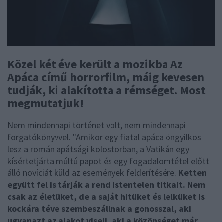
Közel két éve került a mozikba Az
Apáca című horrorfilm, máig kevesen
tudják, ki alakította a rémséget. Most
megmutatjuk!
Nem mindennapi történet volt, nem mindennapi
forgatókönyvvel. "Amikor egy fiatal apáca öngyilkos
lesz a román apátsági kolostorban, a Vatikán egy
kísértetjárta múltú papot és egy fogadalomtétel előtt
álló novíciát küld az események felderítésére.
Ketten
együtt fel is tárják a rend istentelen titkait. Nem
csak az életüket, de a saját hitüket és lelküket is
kockára téve szembeszállnak a gonosszal, aki
ugyanazt az alakot viseli, aki a közönséget már