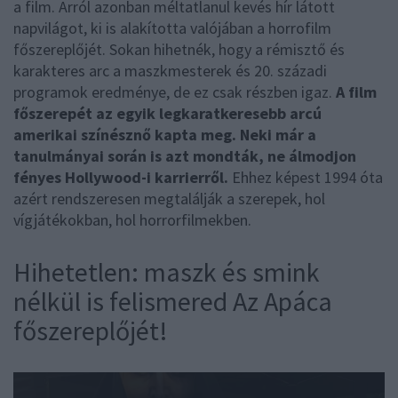
a film. Arról azonban méltatlanul kevés hír látott
napvilágot, ki is alakította valójában a horrofilm
főszereplőjét. Sokan hihetnék, hogy a rémisztő és
karakteres arc a maszkmesterek és 20. századi
programok eredménye, de ez csak részben igaz.
A film
főszerepét az egyik legkaratkeresebb arcú
amerikai színésznő kapta meg. Neki már a
tanulmányai során is azt mondták, ne álmodjon
fényes Hollywood-i karrierről.
Ehhez képest 1994 óta
azért rendszeresen megtalálják a szerepek, hol
vígjátékokban, hol horrorfilmekben.
Hihetetlen: maszk és smink
nélkül is felismered Az Apáca
főszereplőjét!