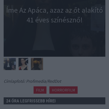
Íme Az Apáca, azaz az őt alakító
41 éves színésznő!
Címlapfotó: Profimedia/RedDot
FILM
HORRORFILM
24 ÓRA LEGFRISSEBB HÍREI