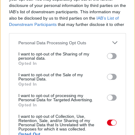
disclosure of your personal information by third parties on the
IAB’s list of downstream participants. This information may
08. 02.
SOKAN ROSSZUL TÁROLJÁK A GYÓGYSZEREIKET –
also be disclosed by us to third parties on the
IAB’s List of
EMIATT CSÖKKENHET A HATÁSUK
Downstream Participants
that may further disclose it to other
Érdemes odafigyelni rá
third parties.
08. 01.
EGYRE TÖBB FIATALNÁL JELENTKEZIK EZ A
Please note that this website/app uses one or more Google
Personal Data Processing Opt Outs
VITAMINHIÁNY – ILYEN JELEKRE FIGYELJ
services and may gather and store information including but
Erre figyelj!
not limited to your visit or usage behaviour. You may click to
I want to opt-out of the Sharing of my
personal data.
grant or deny consent to Google and its third-party tags to
Opted In
07. 31.
NEM A CITROMSAV, AZ ECET VAGY A
use your data for below specified purposes in below Google
SZÓDABIKARBÓNA A LEGERŐSEBB: EZT HASZNÁLJÁK A
consent section.
I want to opt-out of the Sale of my
SZÁLLODÁKBAN A VÍZKŐ ELLEN
Personal Data.
Ez a szer tényleg eltünteti a vízkövet
Opted In
07. 31.
HAGYD A SÓT: EGY CSIPET EBBŐL A FŐZŐVÍZBE,
I want to opt-out of processing my
Personal Data for Targeted Advertising.
ÉS SOKKAL FINOMABB LESZ A FŐTT KRUMPLI
Opted In
Titkos hozzávaló
I want to opt-out of Collection, Use,
Retention, Sale, and/or Sharing of my
24 ÓRA TOVÁBBI HÍREI
Personal Data that Is Unrelated with the
Purposes for which it was collected.
Opted Out