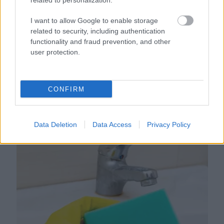
related to personalization.
I want to allow Google to enable storage
related to security, including authentication
functionality and fraud prevention, and other
user protection.
Ezért párásodik be állandóan az ablak – egyszerűbb a
CONFIRM
megoldás, mint gondolnád
Data Deletion
Data Access
Privacy Policy