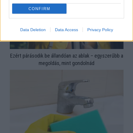
CONFIRM
Data Deletion
Data Access
Privacy Policy
Ezért párásodik be állandóan az ablak – egyszerűbb a
megoldás, mint gondolnád