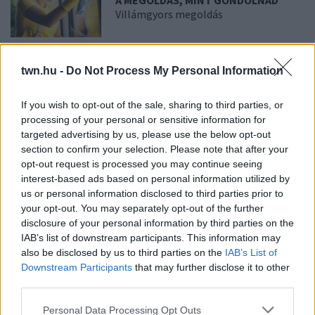
Villámgyors megoldás
08. 04.
NEM ECETTEL ÉS NEM
twn.hu -
Do Not Process My Personal Information
SZÓDABIKARBÓNÁVAL: EZZEL LESZ
ÚJRA CSILLOGÓ A VÍZKÖVES CSAP
A legjobb trükk
If you wish to opt-out of the sale, sharing to third parties, or
processing of your personal or sensitive information for
targeted advertising by us, please use the below opt-out
08. 03.
HA MINDIG EZT A MONDATOT HASZNÁLOD, AZ
section to confirm your selection. Please note that after your
RENDKÍVÜL MAGAS ÉRZELMI INTELLIGENCIÁRA UTALHAT
opt-out request is processed you may continue seeing
Te szoktad?
interest-based ads based on personal information utilized by
us or personal information disclosed to third parties prior to
08. 02.
SOKAN ROSSZUL TÁROLJÁK A GYÓGYSZEREIKET –
your opt-out. You may separately opt-out of the further
EMIATT CSÖKKENHET A HATÁSUK
disclosure of your personal information by third parties on the
Érdemes odafigyelni rá
IAB’s list of downstream participants. This information may
also be disclosed by us to third parties on the
IAB’s List of
08. 01.
EGYRE TÖBB FIATALNÁL JELENTKEZIK EZ A
Downstream Participants
that may further disclose it to other
VITAMINHIÁNY – ILYEN JELEKRE FIGYELJ
third parties.
Erre figyelj!
Please note that this website/app uses one or more Google
Personal Data Processing Opt Outs
07. 31.
NEM A CITROMSAV, AZ ECET VAGY A