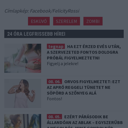
Címlapkép: Facebook/FelicityRossi
ESKÜVŐ
SZERELEM
ZOMBI
24 ÓRA LEGFRISSEBB HÍREI
tegnap
HA EZT ÉRZED EVÉS UTÁN,
A SZERVEZETED FONTOS DOLOGRA
PRÓBÁL FIGYELMEZTETNI
Figyelj a jelekre!
08. 06.
ORVOS FIGYELMEZTET: EZT
AZ APRÓ REGGELI TÜNETET NE
SÖPÖRD A SZŐNYEG ALÁ
Fontos!
08. 05.
EZÉRT PÁRÁSODIK BE
ÁLLANDÓAN AZ ABLAK – EGYSZERŰBB
A MEGOLDÁS, MINT GONDOLNÁD