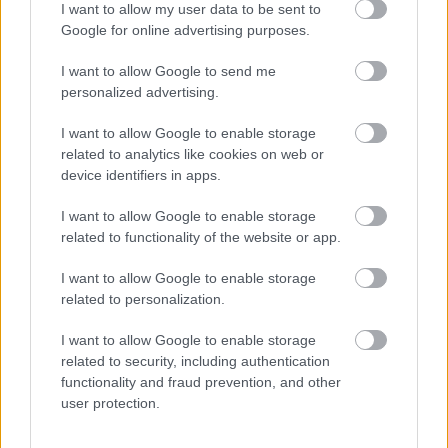
I want to allow my user data to be sent to
Ha ezt érzed evés után, a szervezeted fontos dologra
Google for online advertising purposes.
próbál figyelmeztetni
I want to allow Google to send me
personalized advertising.
I want to allow Google to enable storage
related to analytics like cookies on web or
device identifiers in apps.
I want to allow Google to enable storage
related to functionality of the website or app.
I want to allow Google to enable storage
related to personalization.
Orvos figyelmeztet: ezt az apró reggeli tünetet ne
söpörd a szőnyeg alá
I want to allow Google to enable storage
related to security, including authentication
functionality and fraud prevention, and other
user protection.