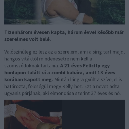
Tizenhárom évesen kapta, három évvel később már
szerelmes volt belé.
Valószínűleg ez lesz az a szerelem, ami a sírig tart majd,
hangos vitáktól mindenesetre nem kell a
szomszédoknak tartania.
A 21 éves Felicity egy
honlapon talált rá a zombi babára, amit 13 éves
korában kapott meg.
Miután lángra gyúlt a szíve, el is
határozta, feleségül megy Kelly-hez. Ezt a nevet adta
ugyanis párjának, aki elmondása szerint 37 éves és nő.