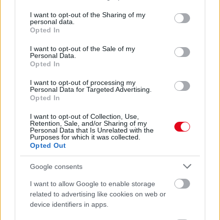
services and may gather and store information including but
SZÓDABIKARBÓNA A LEGERŐSEBB: EZT HASZNÁLJÁK A
not limited to your visit or usage behaviour. You may click to
I want to opt-out of the Sharing of my
SZÁLLODÁKBAN A VÍZKŐ ELLEN
personal data.
grant or deny consent to Google and its third-party tags to
Ez a szer tényleg eltünteti a vízkövet
Opted In
use your data for below specified purposes in below Google
consent section.
I want to opt-out of the Sale of my
24 ÓRA TOVÁBBI HÍREI
Personal Data.
Opted In
24 óra
I want to opt-out of processing my
Personal Data for Targeted Advertising.
Opted In
I want to opt-out of Collection, Use,
Retention, Sale, and/or Sharing of my
Personal Data that Is Unrelated with the
Purposes for which it was collected.
Opted Out
Google consents
I want to allow Google to enable storage
related to advertising like cookies on web or
device identifiers in apps.