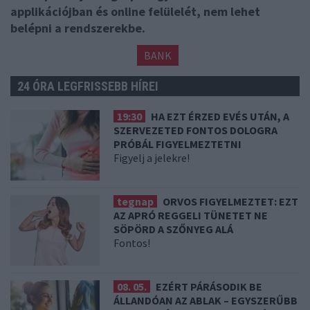
applikációjban és online felülelét, nem lehet
belépni a rendszerekbe.
BANK
24 ÓRA LEGFRISSEBB HÍREI
19:30
HA EZT ÉRZED EVÉS UTÁN, A
SZERVEZETED FONTOS DOLOGRA
PRÓBÁL FIGYELMEZTETNI
Figyelj a jelekre!
tegnap
ORVOS FIGYELMEZTET: EZT
AZ APRÓ REGGELI TÜNETET NE
SÖPÖRD A SZŐNYEG ALÁ
Fontos!
08. 05.
EZÉRT PÁRÁSODIK BE
ÁLLANDÓAN AZ ABLAK – EGYSZERŰBB