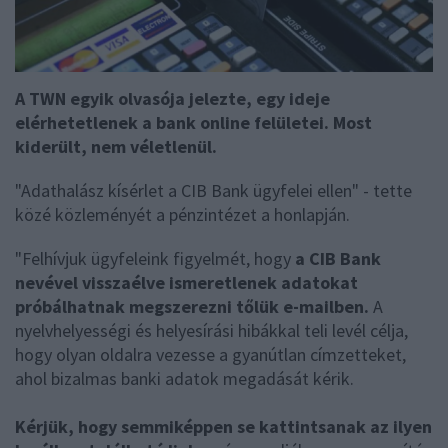
A TWN egyik olvasója jelezte, egy ideje
elérhetetlenek a bank online felületei. Most
kiderült, nem véletlenül.
"Adathalász kísérlet a CIB Bank ügyfelei ellen" - tette
közé közleményét a pénzintézet a honlapján.
"Felhívjuk ügyfeleink figyelmét, hogy
a CIB Bank
nevével visszaélve ismeretlenek adatokat
próbálhatnak megszerezni tőlük e-mailben.
A
nyelvhelyességi és helyesírási hibákkal teli levél célja,
hogy olyan oldalra vezesse a gyanútlan címzetteket,
ahol bizalmas banki adatok megadását kérik.
Kérjük, hogy semmiképpen se kattintsanak az ilyen