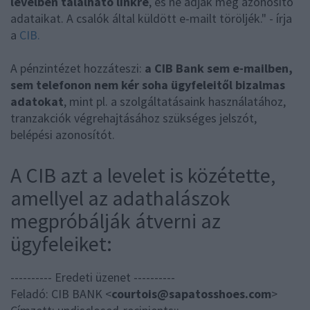
levélben található linkre
, és ne adják meg azonosító
adataikat. A csalók által küldött e-mailt töröljék." - írja
a
CIB.
A pénzintézet hozzáteszi:
a CIB Bank sem e-mailben,
sem telefonon nem kér soha ügyfeleitől bizalmas
adatokat
, mint pl. a szolgáltatásaink használatához,
tranzakciók végrehajtásához szükséges jelszót,
belépési azonosítót.
A CIB azt a levelet is közétette,
amellyel az adathalászok
megpróbálják átverni az
ügyfeleiket:
---------- Eredeti üzenet ----------
Feladó: CIB BANK <
courtois@sapatosshoes.com
>