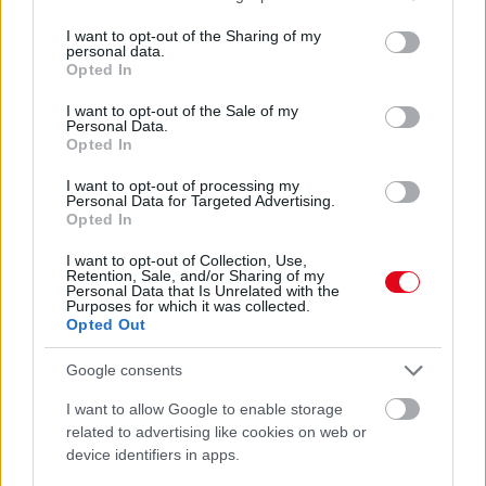
07. 31.
NEM A CITROMSAV, AZ ECET VAGY A
services and may gather and store information including but
SZÓDABIKARBÓNA A LEGERŐSEBB: EZT HASZNÁLJÁK A
not limited to your visit or usage behaviour. You may click to
I want to opt-out of the Sharing of my
SZÁLLODÁKBAN A VÍZKŐ ELLEN
personal data.
grant or deny consent to Google and its third-party tags to
Opted In
Ez a szer tényleg eltünteti a vízkövet
use your data for below specified purposes in below Google
consent section.
I want to opt-out of the Sale of my
24 ÓRA TOVÁBBI HÍREI
Personal Data.
Opted In
24 óra
I want to opt-out of processing my
Personal Data for Targeted Advertising.
Opted In
I want to opt-out of Collection, Use,
Retention, Sale, and/or Sharing of my
Personal Data that Is Unrelated with the
Purposes for which it was collected.
Opted Out
Google consents
I want to allow Google to enable storage
related to advertising like cookies on web or
device identifiers in apps.