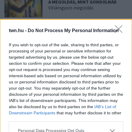
A MEGOLDÁS, MINT GONDOLNÁD
Villámgyors megoldás
08. 04.
NEM ECETTEL ÉS NEM
twn.hu -
Do Not Process My Personal Information
SZÓDABIKARBÓNÁVAL: EZZEL LESZ
ÚJRA CSILLOGÓ A VÍZKÖVES CSAP
A legjobb trükk
If you wish to opt-out of the sale, sharing to third parties, or
processing of your personal or sensitive information for
targeted advertising by us, please use the below opt-out
section to confirm your selection. Please note that after your
08. 03.
HA MINDIG EZT A MONDATOT HASZNÁLOD, AZ
RENDKÍVÜL MAGAS ÉRZELMI INTELLIGENCIÁRA UTALHAT
opt-out request is processed you may continue seeing
Te szoktad?
interest-based ads based on personal information utilized by
us or personal information disclosed to third parties prior to
08. 02.
SOKAN ROSSZUL TÁROLJÁK A GYÓGYSZEREIKET –
your opt-out. You may separately opt-out of the further
EMIATT CSÖKKENHET A HATÁSUK
disclosure of your personal information by third parties on the
Érdemes odafigyelni rá
IAB’s list of downstream participants. This information may
also be disclosed by us to third parties on the
IAB’s List of
08. 01.
EGYRE TÖBB FIATALNÁL JELENTKEZIK EZ A
Downstream Participants
that may further disclose it to other
VITAMINHIÁNY – ILYEN JELEKRE FIGYELJ
third parties.
Erre figyelj!
Please note that this website/app uses one or more Google
Personal Data Processing Opt Outs