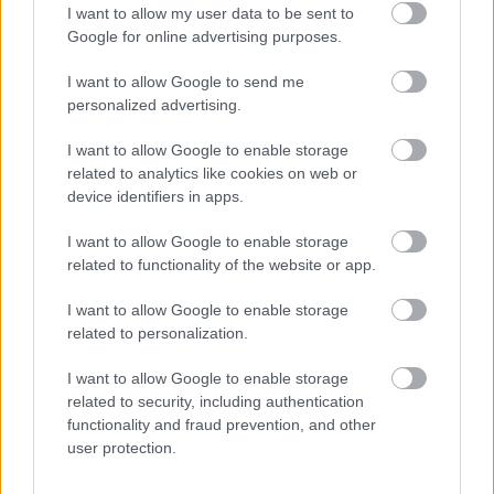
I want to allow my user data to be sent to
Ha ezt érzed evés után, a szervezeted fontos dologra
Google for online advertising purposes.
próbál figyelmeztetni
I want to allow Google to send me
personalized advertising.
I want to allow Google to enable storage
related to analytics like cookies on web or
device identifiers in apps.
I want to allow Google to enable storage
related to functionality of the website or app.
I want to allow Google to enable storage
related to personalization.
Orvos figyelmeztet: ezt az apró reggeli tünetet ne
I want to allow Google to enable storage
söpörd a szőnyeg alá
related to security, including authentication
functionality and fraud prevention, and other
user protection.