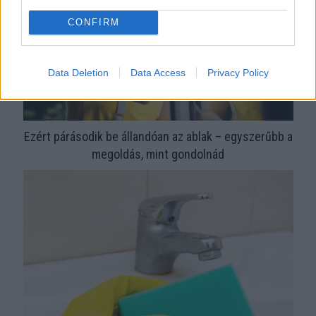
CONFIRM
Data Deletion
Data Access
Privacy Policy
Ezért párásodik be állandóan az ablak – egyszerűbb a
megoldás, mint gondolnád