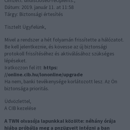
Címzett: undisclosed-recipients:;
Dátum: 2019. január 11. at 11:58
Tárgy: Biztonsági értesítés
Tisztelt Ügyfelünk,
Mivel a rendszer a hét folyamán frissítette a hálózatot.
Be kell jelentkeznie, és kövesse az új biztonsági
protokoll frissítéséhez és aktiválásához szükséges
lépéseket.
Iratkozzon fel itt:
https:
//online.cib.hu/lononline/upgrade
Ha nem, banki tevékenysége korlátozott lesz. Az Ön
biztonsága prioritás.
Üdvözlettel,
A CIB kezelése
A TWN olvasója lapunkkal közölte: néhány órája
hiába próbálja meg a pnzügyeit intézni a ban