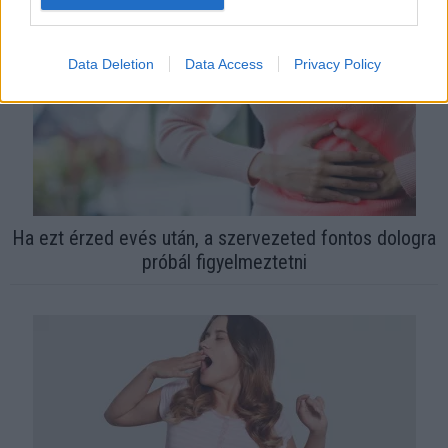
Data Deletion
Data Access
Privacy Policy
Ha ezt érzed evés után, a szervezeted fontos dologra
próbál figyelmeztetni