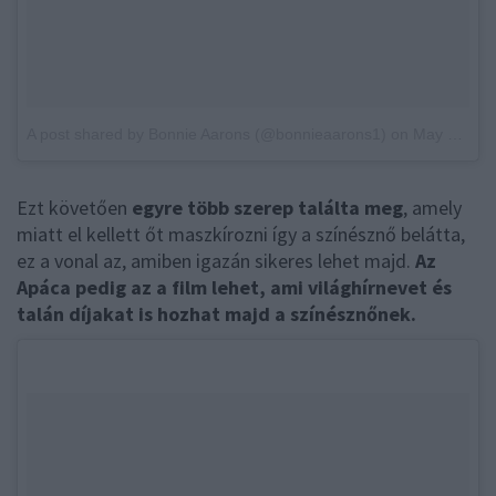
A post shared by Bonnie Aarons (@bonnieaarons1)
on
May 29, 2017 at 1:48pm PDT
Ezt követően
egyre több szerep találta meg
, amely
miatt el kellett őt maszkírozni így a színésznő belátta,
ez a vonal az, amiben igazán sikeres lehet majd.
Az
Apáca pedig az a film lehet, ami világhírnevet és
talán díjakat is hozhat majd a színésznőnek.