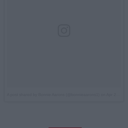
A post shared by Bonnie Aarons (@bonnieaarons1)
on
Apr 27, 2018 at 5:20pm PDT