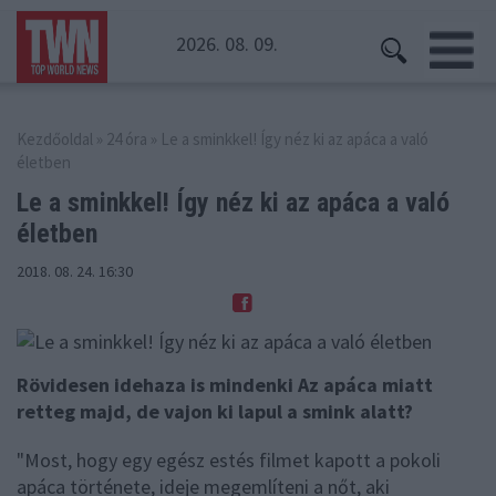
2026. 08. 09.
Kezdőoldal
»
24 óra
» Le a sminkkel! Így néz ki az apáca a való
életben
Le a sminkkel! Így néz ki
az apáca a való
életben
2018. 08. 24. 16:30
Rövidesen idehaza is mindenki Az apáca miatt
retteg majd, de vajon ki lapul a smink alatt?
"Most, hogy egy egész estés filmet kapott a pokoli
apáca története, ideje megemlíteni a nőt, aki