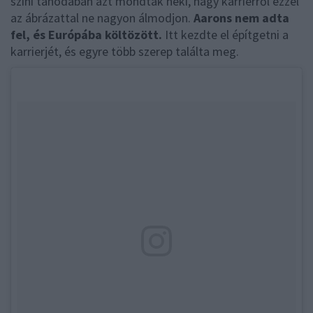
színi tanodában azt mondták neki, nagy karrierről ezzel
az ábrázattal ne nagyon álmodjon.
Aarons nem adta
fel, és Európába költözött.
Itt kezdte el építgetni a
karrierjét, és egyre több szerep találta meg.