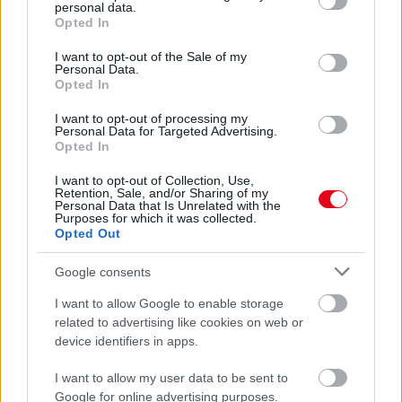
personal data.
grant or deny consent to Google and its third-party tags to
08. 05.
EZÉRT PÁRÁSODIK BE
Opted In
use your data for below specified purposes in below Google
ÁLLANDÓAN AZ ABLAK – EGYSZERŰBB
consent section.
A MEGOLDÁS, MINT GONDOLNÁD
I want to opt-out of the Sale of my
Personal Data.
Villámgyors megoldás
Opted In
I want to opt-out of processing my
Personal Data for Targeted Advertising.
08. 04.
NEM ECETTEL ÉS NEM SZÓDABIKARBÓNÁVAL:
Opted In
EZZEL LESZ ÚJRA CSILLOGÓ A VÍZKÖVES CSAP
A legjobb trükk
I want to opt-out of Collection, Use,
Retention, Sale, and/or Sharing of my
08. 03.
HA MINDIG EZT A MONDATOT HASZNÁLOD, AZ
Personal Data that Is Unrelated with the
Purposes for which it was collected.
RENDKÍVÜL MAGAS ÉRZELMI INTELLIGENCIÁRA UTALHAT
Opted Out
Te szoktad?
Google consents
08. 02.
SOKAN ROSSZUL TÁROLJÁK A GYÓGYSZEREIKET –
EMIATT CSÖKKENHET A HATÁSUK
I want to allow Google to enable storage
Érdemes odafigyelni rá
related to advertising like cookies on web or
device identifiers in apps.
08. 01.
EGYRE TÖBB FIATALNÁL JELENTKEZIK EZ A
VITAMINHIÁNY – ILYEN JELEKRE FIGYELJ
I want to allow my user data to be sent to
Erre figyelj!
Google for online advertising purposes.