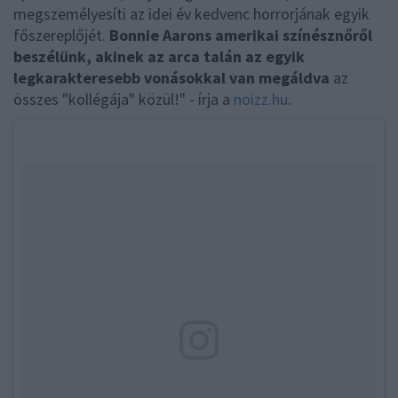
megszemélyesíti az idei év kedvenc horrorjának egyik
főszereplőjét.
Bonnie Aarons amerikai színésznőről
beszélünk, akinek az arca talán az egyik
legkarakteresebb vonásokkal van megáldva
az
összes "kollégája" közül!" - írja a
noizz.hu
.