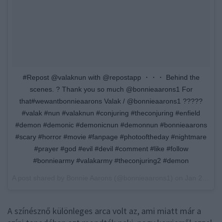
#Repost @valaknun with @repostapp ・・・ Behind the
scenes. ? Thank you so much @bonnieaarons1 For
that#wewantbonnieaarons Valak / @bonnieaarons1 ?????
#valak #nun #valaknun #conjuring #theconjuring #enfield
#demon #demonic #demonicnun #demonnun #bonnieaarons
#scary #horror #movie #fanpage #photooftheday #nightmare
#prayer #god #evil #devil #comment #like #follow
#bonniearmy #valakarmy #theconjuring2 #demon
A post shared by
Bonnie Aarons
(@bonnieaarons1) on
Jan 29, 2017 at 8:06am PST
A színésznő különleges arca volt az, ami miatt már a