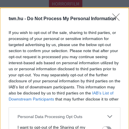
HORRORFILM
24 ÓRA LEGFRISSEBB HÍREI
twn.hu -
Do Not Process My Personal Information
tegnap
EGYRE TÖBB EMBERNÉL
If you wish to opt-out of the sale, sharing to third parties, or
JELENTKEZIK EZ A HIÁNYÁLLAPOT –
processing of your personal or sensitive information for
AZ ELSŐ JELEK SZINTE
targeted advertising by us, please use the below opt-out
ÉSZREVEHETETLENEK
section to confirm your selection. Please note that after your
Nálad is felléphet
opt-out request is processed you may continue seeing
interest-based ads based on personal information utilized by
08. 07.
HA EZT ÉRZED EVÉS UTÁN, A
us or personal information disclosed to third parties prior to
SZERVEZETED FONTOS DOLOGRA
your opt-out. You may separately opt-out of the further
PRÓBÁL FIGYELMEZTETNI
disclosure of your personal information by third parties on the
Figyelj a jelekre!
IAB’s list of downstream participants. This information may
also be disclosed by us to third parties on the
IAB’s List of
Downstream Participants
that may further disclose it to other
08. 06.
ORVOS FIGYELMEZTET: EZT
third parties.
AZ APRÓ REGGELI TÜNETET NE
SÖPÖRD A SZŐNYEG ALÁ
Please note that this website/app uses one or more Google
Personal Data Processing Opt Outs
Fontos!
services and may gather and store information including but
not limited to your visit or usage behaviour. You may click to
I want to opt-out of the Sharing of my