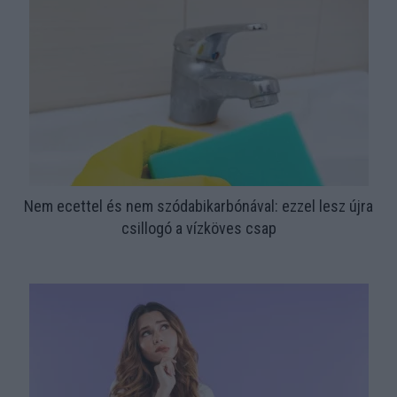
Nem ecettel és nem szódabikarbónával: ezzel lesz újra
csillogó a vízköves csap