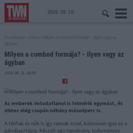
2026. 08. 10.
Kezdőoldal
»
24 óra
» Milyen a combod formája? - Ilyen vagy az
ágyban
Milyen a combod formája?
- Ilyen vagy az
ágyban
2018. 08. 21. 20:30
Az emberek öntudatlanul is felmérik egymást, és
ehhez elég csupán néhány másodperc is.
A férfiak és nők is így vannak ezzel, különösen igaz ez a
párválasztásra. Készült egy tanulmány, tudományos