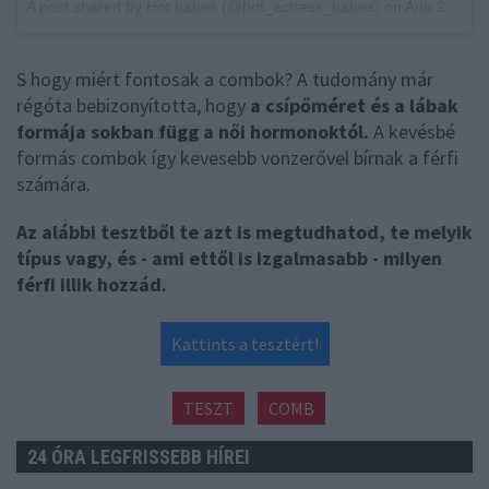
A post shared by
Hot babes
(@hot_actress_babes) on
Aug 20, 2018 at 4:21am PDT
S hogy miért fontosak a combok? A tudomány már
régóta bebizonyította, hogy
a csípőméret és a lábak
formája sokban függ a női hormonoktól.
A kevésbé
formás combok így kevesebb vonzerővel bírnak a férfi
számára.
Az alábbi tesztből te azt is megtudhatod, te melyik
típus vagy, és - ami ettől is izgalmasabb - milyen
férfi illik hozzád.
Kattints a tesztért!
TESZT
COMB
24 ÓRA LEGFRISSEBB HÍREI