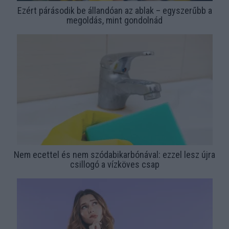
Ezért párásodik be állandóan az ablak – egyszerűbb a
megoldás, mint gondolnád
Nem ecettel és nem szódabikarbónával: ezzel lesz újra
csillogó a vízköves csap