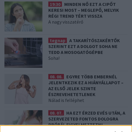
19:30
MINDEN NŐ EZT A CIPŐT
KERESI MOST – MEGLEPŐ, MELYIK
RÉGI TREND TÉRT VISSZA
A nagy visszatérő
tegnap
A TAKARÍTÓSZAKÉRTŐK
SZERINT EZT A DOLGOT SOHA NE
TEDD A MOSOGATÓGÉPBE
Soha!
08. 08.
EGYRE TÖBB EMBERNÉL
JELENTKEZIK EZ A HIÁNYÁLLAPOT –
AZ ELSŐ JELEK SZINTE
ÉSZREVEHETETLENEK
Nálad is felléphet
08. 07.
HA EZT ÉRZED EVÉS UTÁN, A
SZERVEZETED FONTOS DOLOGRA
PRÓBÁL FIGYELMEZTETNI
Figyelj a jelekre!