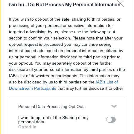
twn.hu -
Do Not Process My Personal Information
08. 06.
ORVOS FIGYELMEZTET: EZT AZ APRÓ REGGELI
If you wish to opt-out of the sale, sharing to third parties, or
TÜNETET NE SÖPÖRD A SZŐNYEG ALÁ
processing of your personal or sensitive information for
Fontos!
targeted advertising by us, please use the below opt-out
section to confirm your selection. Please note that after your
08. 05.
EZÉRT PÁRÁSODIK BE ÁLLANDÓAN AZ ABLAK –
opt-out request is processed you may continue seeing
EGYSZERŰBB A MEGOLDÁS, MINT GONDOLNÁD
interest-based ads based on personal information utilized by
Villámgyors megoldás
us or personal information disclosed to third parties prior to
your opt-out. You may separately opt-out of the further
08. 04.
NEM ECETTEL ÉS NEM SZÓDABIKARBÓNÁVAL:
disclosure of your personal information by third parties on the
EZZEL LESZ ÚJRA CSILLOGÓ A VÍZKÖVES CSAP
IAB’s list of downstream participants. This information may
A legjobb trükk
also be disclosed by us to third parties on the
IAB’s List of
Downstream Participants
that may further disclose it to other
08. 03.
HA MINDIG EZT A MONDATOT HASZNÁLOD, AZ
third parties.
RENDKÍVÜL MAGAS ÉRZELMI INTELLIGENCIÁRA UTALHAT
Te szoktad?
Please note that this website/app uses one or more Google
Personal Data Processing Opt Outs
services and may gather and store information including but
24 ÓRA TOVÁBBI HÍREI
not limited to your visit or usage behaviour. You may click to
I want to opt-out of the Sharing of my
personal data.
grant or deny consent to Google and its third-party tags to
Opted In
24 óra
use your data for below specified purposes in below Google