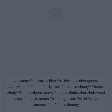
#beyonce #jlo #kardashian #nickiminaj #selenagomez
#arielwinter #rihanna #kellybrook #beyonce #booty? #boobs
#body #fitness #figure #curvy #curves #babe #hot #hollywood
#sexy #seduce #crush #hip #thigh #lust #bikini #curvy
#actress #hot? #sėx #beauty