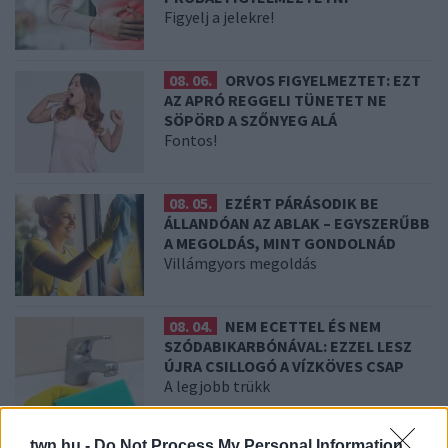
Figyelj a jelekre!
08. 06.
ORVOS FIGYELMEZTET: EZT
AZ APRÓ REGGELI TÜNETET NE
SÖPÖRD A SZŐNYEG ALÁ
Fontos!
08. 05.
EZÉRT PÁRÁSODIK BE
ÁLLANDÓAN AZ ABLAK – EGYSZERŰBB
A MEGOLDÁS, MINT GONDOLNÁD
Villámgyors megoldás
08. 04.
NEM ECETTEL ÉS NEM
SZÓDABIKARBÓNÁVAL: EZZEL LESZ
ÚJRA CSILLOGÓ A VÍZKÖVES CSAP
A legjobb trükk
twn.hu -
Do Not Process My Personal Information