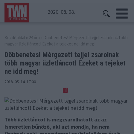
2026. 08. 08.
Kezdőoldal
»
24 óra
» Döbbenetes! Mérgezett tejjel zsarolnak több
magyar üzletláncot! Ezeket a tejeket ne idd meg!
Döbbenetes! Mérgezett tejjel zsarolnak
több magyar
üzletláncot! Ezeket a tejeket
ne idd meg!
2018. 05. 14. 17:00
Több üzletláncot is megzsarolhatott az az
ismeretlen bűnöző, aki azt mondja, ha nem
fizetnek neki, megmérgezi az üzleteikben árult