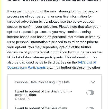
08. 03.
HA MINDIG EZT A MONDATOT HASZNÁLOD, AZ
RENDKÍVÜL MAGAS ÉRZELMI INTELLIGENCIÁRA UTALHAT
Te szoktad?
If you wish to opt-out of the sale, sharing to third parties, or
processing of your personal or sensitive information for
08. 02.
SOKAN ROSSZUL TÁROLJÁK A GYÓGYSZEREIKET –
targeted advertising by us, please use the below opt-out
EMIATT CSÖKKENHET A HATÁSUK
section to confirm your selection. Please note that after your
Érdemes odafigyelni rá
opt-out request is processed you may continue seeing
interest-based ads based on personal information utilized by
08. 01.
EGYRE TÖBB FIATALNÁL JELENTKEZIK EZ A
us or personal information disclosed to third parties prior to
VITAMINHIÁNY – ILYEN JELEKRE FIGYELJ
your opt-out. You may separately opt-out of the further
Erre figyelj!
disclosure of your personal information by third parties on the
IAB’s list of downstream participants. This information may
07. 31.
NEM A CITROMSAV, AZ ECET VAGY A
also be disclosed by us to third parties on the
IAB’s List of
SZÓDABIKARBÓNA A LEGERŐSEBB: EZT HASZNÁLJÁK A
Downstream Participants
that may further disclose it to other
SZÁLLODÁKBAN A VÍZKŐ ELLEN
third parties.
Ez a szer tényleg eltünteti a vízkövet
Please note that this website/app uses one or more Google
Personal Data Processing Opt Outs
24 ÓRA TOVÁBBI HÍREI
services and may gather and store information including but
not limited to your visit or usage behaviour. You may click to
I want to opt-out of the Sharing of my
personal data.
24 óra
grant or deny consent to Google and its third-party tags to
Opted In
use your data for below specified purposes in below Google
consent section.
I want to opt-out of the Sale of my