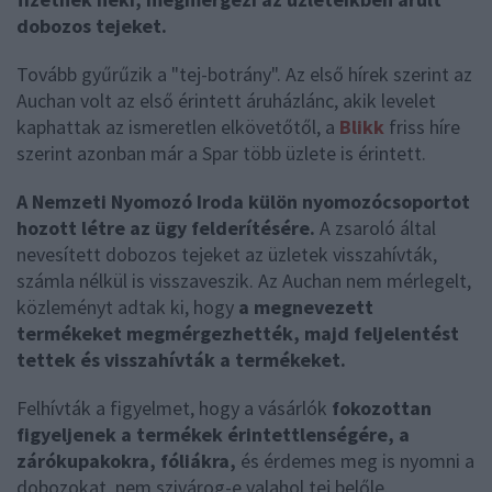
dobozos tejeket.
Tovább gyűrűzik a "tej-botrány". Az első hírek szerint az
Auchan volt az első érintett áruházlánc, akik levelet
kaphattak az ismeretlen elkövetőtől, a
Blikk
friss híre
szerint azonban már a Spar több üzlete is érintett.
A Nemzeti Nyomozó Iroda külön nyomozócsoportot
hozott létre az ügy felderítésére.
A zsaroló által
nevesített dobozos tejeket az üzletek visszahívták,
számla nélkül is visszaveszik. Az Auchan nem mérlegelt,
közleményt adtak ki, hogy
a megnevezett
termékeket megmérgezhették, majd feljelentést
tettek és visszahívták a termékeket.
Felhívták a figyelmet, hogy a vásárlók
fokozottan
figyeljenek a termékek érintettlenségére, a
zárókupakokra, fóliákra,
és érdemes meg is nyomni a
dobozokat, nem szivárog-e valahol tej belőle.