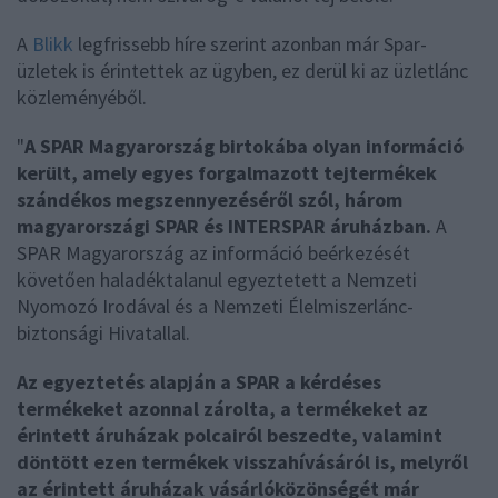
A
Blikk
legfrissebb híre szerint azonban már Spar-
üzletek is érintettek az ügyben, ez derül ki az üzletlánc
közleményéből.
"
A SPAR Magyarország birtokába olyan információ
került, amely egyes forgalmazott tejtermékek
szándékos megszennyezéséről szól, három
magyarországi SPAR és INTERSPAR áruházban.
A
SPAR Magyarország az információ beérkezését
követően haladéktalanul egyeztetett a Nemzeti
Nyomozó Irodával és a Nemzeti Élelmiszerlánc-
biztonsági Hivatallal.
Az egyeztetés alapján a SPAR a kérdéses
termékeket azonnal zárolta, a termékeket az
érintett áruházak polcairól beszedte, valamint
döntött ezen termékek visszahívásáról is, melyről
az érintett áruházak vásárlóközönségét már