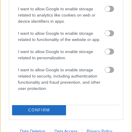
I want to allow Google to enable storage
related to analytics like cookies on web or
device identifiers in apps.
Orvos figyelmeztet: ezt az apró reggeli tünetet ne
I want to allow Google to enable storage
related to functionality of the website or app.
söpörd a szőnyeg alá
I want to allow Google to enable storage
related to personalization.
I want to allow Google to enable storage
related to security, including authentication
functionality and fraud prevention, and other
user protection.
CONFIRM
Ezért párásodik be állandóan az ablak – egyszerűbb a
Data Deletion
Data Access
Privacy Policy