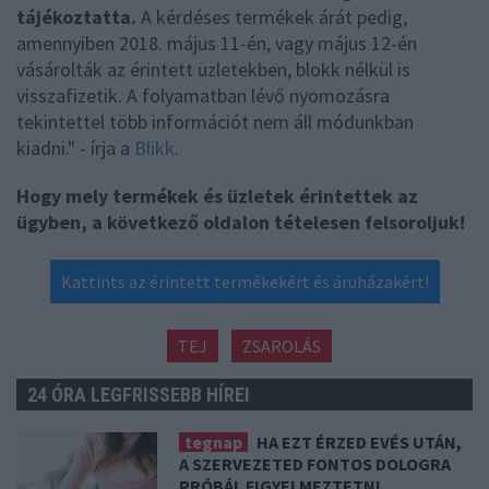
tájékoztatta.
A kérdéses termékek árát pedig,
amennyiben 2018. május 11-én, vagy május 12-én
vásárolták az érintett üzletekben, blokk nélkül is
visszafizetik. A folyamatban lévő nyomozásra
tekintettel több információt nem áll módunkban
kiadni." - írja a
Blikk
.
Hogy mely termékek és üzletek érintettek az
ügyben, a következő oldalon tételesen felsoroljuk!
Kattints az érintett termékekért és áruházakért!
TEJ
ZSAROLÁS
24 ÓRA LEGFRISSEBB HÍREI
tegnap
HA EZT ÉRZED EVÉS UTÁN,
A SZERVEZETED FONTOS DOLOGRA
PRÓBÁL FIGYELMEZTETNI