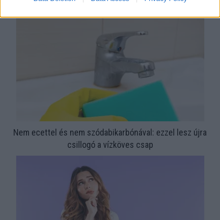
megoldás, mint gondolnád
Nem ecettel és nem szódabikarbónával: ezzel lesz újra
csillogó a vízköves csap