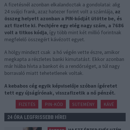
A fizetésnél azonban elkalandoztak a gondolatai: alig
24 svájci frank, azaz hatezer forint volt a számlája,
az
összeg helyett azonban a PIN-kódját ütötte be, és
azt fizette ki. Pechjére egy elég nagy szám, a 7686
volt a titkos kódja
, így több mint két millió forintnak
megfelelő összegért kávézott egyet.
A hölgy mindezt csak a hó végén vette észre, amikor
megkapta a részletes banki kimutatást. Ekkor azonban
már hiába hívta a bankot és a rendőrséget, a túl nagy
borravaló miatt tehetetlenek voltak.
A kebabos cég egyik képviselője szóban ígéretet
tett egy újságírónak, visszafizetik a nő pénzét.
FIZETÉS
PIN-KÓD
SÜTEMÉNY
KÁVÉ
24 ÓRA LEGFRISSEBB HÍREI
tegnap
HA EZT ÉRZED EVÉS UTÁN,