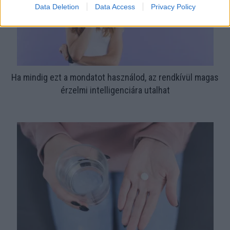
Data Deletion
Data Access
Privacy Policy
Ha mindig ezt a mondatot használod, az rendkívül magas
érzelmi intelligenciára utalhat