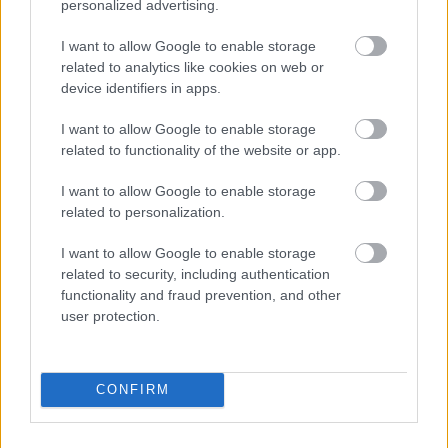
personalized advertising.
Ezért párásodik be állandóan az ablak – egyszerűbb a
I want to allow Google to enable storage
megoldás, mint gondolnád
related to analytics like cookies on web or
device identifiers in apps.
I want to allow Google to enable storage
related to functionality of the website or app.
I want to allow Google to enable storage
related to personalization.
I want to allow Google to enable storage
related to security, including authentication
functionality and fraud prevention, and other
Nem ecettel és nem szódabikarbónával: ezzel lesz újra
user protection.
csillogó a vízköves csap
CONFIRM