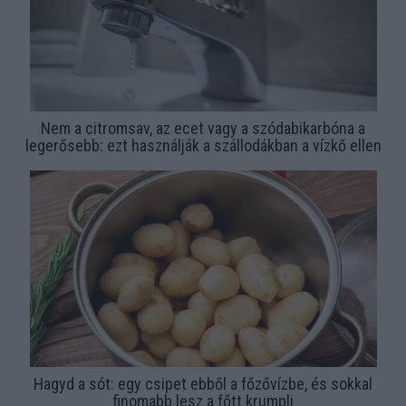
Nem a citromsav, az ecet vagy a szódabikarbóna a
legerősebb: ezt használják a szállodákban a vízkő ellen
Hagyd a sót: egy csipet ebből a főzővízbe, és sokkal
finomabb lesz a főtt krumpli