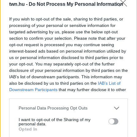
24 óra
twn.hu -
Do Not Process My Personal Information
If you wish to opt-out of the sale, sharing to third parties, or
processing of your personal or sensitive information for
targeted advertising by us, please use the below opt-out
section to confirm your selection. Please note that after your
opt-out request is processed you may continue seeing
interest-based ads based on personal information utilized by
us or personal information disclosed to third parties prior to
your opt-out. You may separately opt-out of the further
disclosure of your personal information by third parties on the
IAB’s list of downstream participants. This information may
also be disclosed by us to third parties on the
IAB’s List of
Downstream Participants
that may further disclose it to other
Ha ezt érzed evés után, a szervezeted fontos dologra
third parties.
próbál figyelmeztetni
Please note that this website/app uses one or more Google
Personal Data Processing Opt Outs
services and may gather and store information including but
not limited to your visit or usage behaviour. You may click to
I want to opt-out of the Sharing of my
personal data.
grant or deny consent to Google and its third-party tags to
Opted In
use your data for below specified purposes in below Google