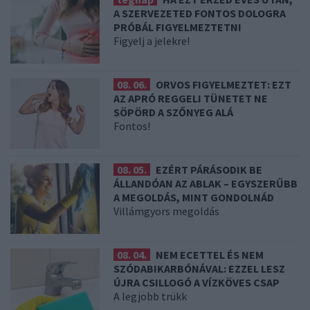
A SZERVEZETED FONTOS DOLOGRA
PRÓBÁL FIGYELMEZTETNI
Figyelj a jelekre!
08. 06.
ORVOS FIGYELMEZTET: EZT
AZ APRÓ REGGELI TÜNETET NE
SÖPÖRD A SZŐNYEG ALÁ
Fontos!
08. 05.
EZÉRT PÁRÁSODIK BE
ÁLLANDÓAN AZ ABLAK – EGYSZERŰBB
A MEGOLDÁS, MINT GONDOLNÁD
Villámgyors megoldás
08. 04.
NEM ECETTEL ÉS NEM
SZÓDABIKARBÓNÁVAL: EZZEL LESZ
ÚJRA CSILLOGÓ A VÍZKÖVES CSAP
A legjobb trükk