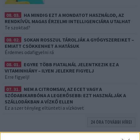
08. 03.
HA MINDIG EZT A MONDATOT HASZNÁLOD, AZ
RENDKÍVÜL MAGAS ÉRZELMI INTELLIGENCIÁRA UTALHAT
Te szoktad?
08. 02.
SOKAN ROSSZUL TÁROLJÁK A GYÓGYSZEREIKET –
EMIATT CSÖKKENHET A HATÁSUK
Érdemes odafigyelni rá
08. 01.
EGYRE TÖBB FIATALNÁL JELENTKEZIK EZ A
VITAMINHIÁNY – ILYEN JELEKRE FIGYELJ
Erre figyelj!
07. 31.
NEM A CITROMSAV, AZ ECET VAGY A
SZÓDABIKARBÓNA A LEGERŐSEBB: EZT HASZNÁLJÁK A
SZÁLLODÁKBAN A VÍZKŐ ELLEN
Ez a szer tényleg eltünteti a vízkövet
24 ÓRA TOVÁBBI HÍREI