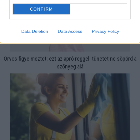
CONFIRM
Data Deletion
Data Access
Privacy Policy
Orvos figyelmeztet: ezt az apró reggeli tünetet ne söpörd a
szőnyeg alá