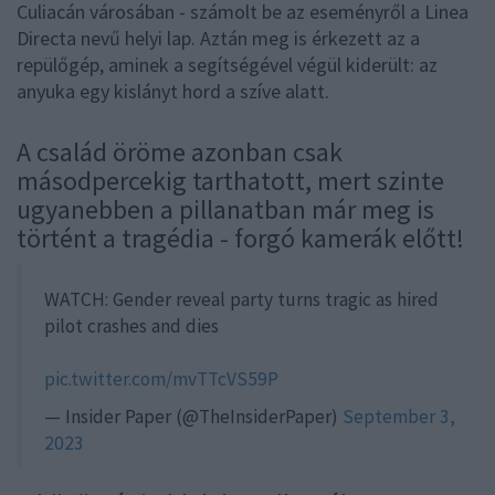
Culiacán városában - számolt be az eseményről a Linea
Directa nevű helyi lap. Aztán meg is érkezett az a
repülőgép, aminek a segítségével végül kiderült: az
anyuka egy kislányt hord a szíve alatt.
A család öröme azonban csak
másodpercekig tarthatott, mert szinte
ugyanebben a pillanatban már meg is
történt a tragédia - forgó kamerák előtt!
WATCH: Gender reveal party turns tragic as hired
pilot crashes and dies
pic.twitter.com/mvTTcVS59P
— Insider Paper (@TheInsiderPaper)
September 3,
2023