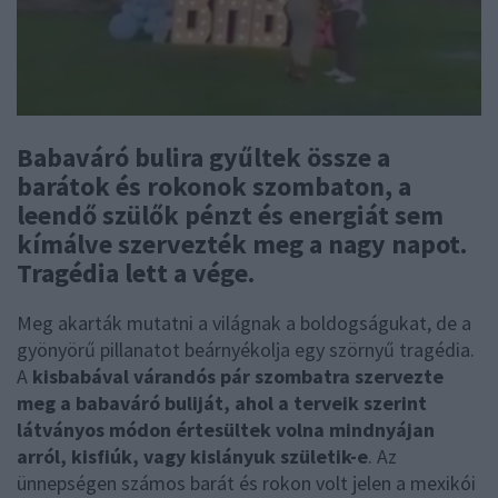
Babaváró bulira gyűltek össze a
barátok és rokonok szombaton, a
leendő szülők pénzt és energiát sem
kímálve szervezték meg a nagy napot.
Tragédia lett a vége.
Meg akarták mutatni a világnak a boldogságukat, de a
gyönyörű pillanatot beárnyékolja egy szörnyű tragédia.
A
kisbabával várandós pár szombatra szervezte
meg a babaváró buliját, ahol a terveik szerint
látványos módon értesültek volna mindnyájan
arról, kisfiúk, vagy kislányuk születik-e
. Az
ünnepségen számos barát és rokon volt jelen a mexikói