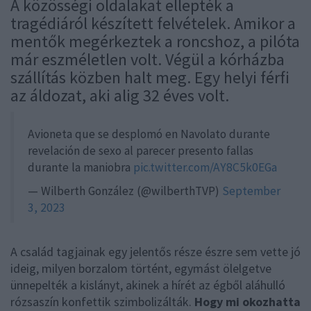
A közösségi oldalakat ellepték a
tragédiáról készített felvételek. Amikor a
mentők megérkeztek a roncshoz, a pilóta
már eszméletlen volt. Végül a kórházba
szállítás közben halt meg. Egy helyi férfi
az áldozat, aki alig 32 éves volt.
Avioneta que se desplomó en Navolato durante
revelación de sexo al parecer presento fallas
durante la maniobra
pic.twitter.com/AY8C5k0EGa
— Wilberth González (@wilberthTVP)
September
3, 2023
A család tagjainak egy jelentős része észre sem vette jó
ideig, milyen borzalom történt, egymást ölelgetve
ünnepelték a kislányt, akinek a hírét az égből aláhulló
rózsaszín konfettik szimbolizálták.
Hogy mi okozhatta