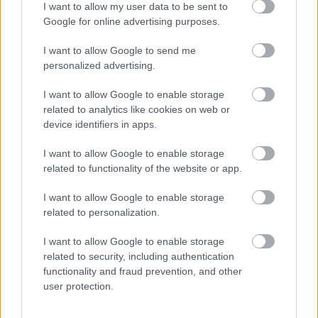
I want to allow my user data to be sent to
Egyre több embernél jelentkezik ez a hiányállapot – az
Google for online advertising purposes.
első jelek szinte észrevehetetlenek
I want to allow Google to send me
personalized advertising.
I want to allow Google to enable storage
related to analytics like cookies on web or
device identifiers in apps.
I want to allow Google to enable storage
related to functionality of the website or app.
I want to allow Google to enable storage
related to personalization.
Ha ezt érzed evés után, a szervezeted fontos dologra
próbál figyelmeztetni
I want to allow Google to enable storage
related to security, including authentication
functionality and fraud prevention, and other
user protection.