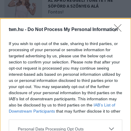
AZ APRÓ REGGELI TÜNETET NE
SÖPÖRD A SZŐNYEG ALÁ
Fontos!
twn.hu -
Do Not Process My Personal Information
08. 05.
EZÉRT PÁRÁSODIK BE
ÁLLANDÓAN AZ ABLAK – EGYSZERŰBB
A MEGOLDÁS, MINT GONDOLNÁD
If you wish to opt-out of the sale, sharing to third parties, or
Villámgyors megoldás
processing of your personal or sensitive information for
targeted advertising by us, please use the below opt-out
section to confirm your selection. Please note that after your
08. 04.
NEM ECETTEL ÉS NEM SZÓDABIKARBÓNÁVAL:
opt-out request is processed you may continue seeing
EZZEL LESZ ÚJRA CSILLOGÓ A VÍZKÖVES CSAP
interest-based ads based on personal information utilized by
A legjobb trükk
us or personal information disclosed to third parties prior to
your opt-out. You may separately opt-out of the further
08. 03.
HA MINDIG EZT A MONDATOT HASZNÁLOD, AZ
disclosure of your personal information by third parties on the
RENDKÍVÜL MAGAS ÉRZELMI INTELLIGENCIÁRA UTALHAT
IAB’s list of downstream participants. This information may
Te szoktad?
also be disclosed by us to third parties on the
IAB’s List of
Downstream Participants
that may further disclose it to other
08. 02.
SOKAN ROSSZUL TÁROLJÁK A GYÓGYSZEREIKET –
third parties.
EMIATT CSÖKKENHET A HATÁSUK
Érdemes odafigyelni rá
Please note that this website/app uses one or more Google
Personal Data Processing Opt Outs