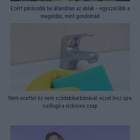
Ezért párásodik be állandóan az ablak – egyszerűbb a
megoldás, mint gondolnád
Nem ecettel és nem szódabikarbónával: ezzel lesz újra
csillogó a vízköves csap