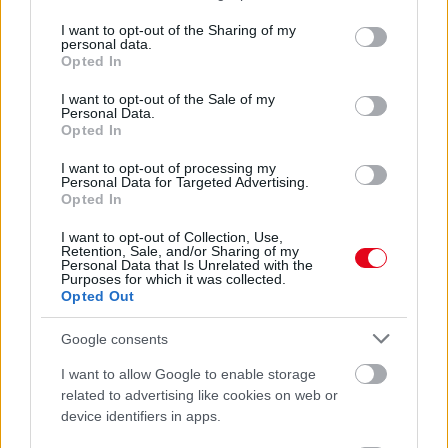
services and may gather and store information including but
08. 01.
EGYRE TÖBB FIATALNÁL JELENTKEZIK EZ A
not limited to your visit or usage behaviour. You may click to
I want to opt-out of the Sharing of my
VITAMINHIÁNY – ILYEN JELEKRE FIGYELJ
personal data.
grant or deny consent to Google and its third-party tags to
Erre figyelj!
Opted In
use your data for below specified purposes in below Google
consent section.
I want to opt-out of the Sale of my
24 ÓRA TOVÁBBI HÍREI
Personal Data.
Opted In
24 óra
I want to opt-out of processing my
Personal Data for Targeted Advertising.
Opted In
I want to opt-out of Collection, Use,
Retention, Sale, and/or Sharing of my
Personal Data that Is Unrelated with the
Purposes for which it was collected.
Opted Out
Google consents
I want to allow Google to enable storage
related to advertising like cookies on web or
device identifiers in apps.