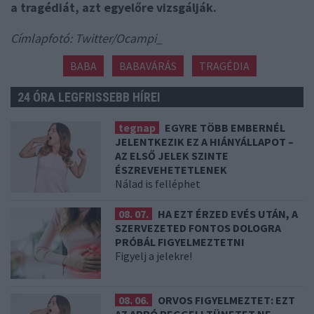
a tragédiát, azt egyelőre vizsgálják.
Címlapfotó: Twitter/Ocampi_
BABA
BABAVÁRÁS
TRAGÉDIA
24 ÓRA LEGFRISSEBB HÍREI
tegnap
EGYRE TÖBB EMBERNÉL
JELENTKEZIK EZ A HIÁNYÁLLAPOT –
AZ ELSŐ JELEK SZINTE
ÉSZREVEHETETLENEK
Nálad is felléphet
08. 07.
HA EZT ÉRZED EVÉS UTÁN, A
SZERVEZETED FONTOS DOLOGRA
PRÓBÁL FIGYELMEZTETNI
Figyelj a jelekre!
08. 06.
ORVOS FIGYELMEZTET: EZT