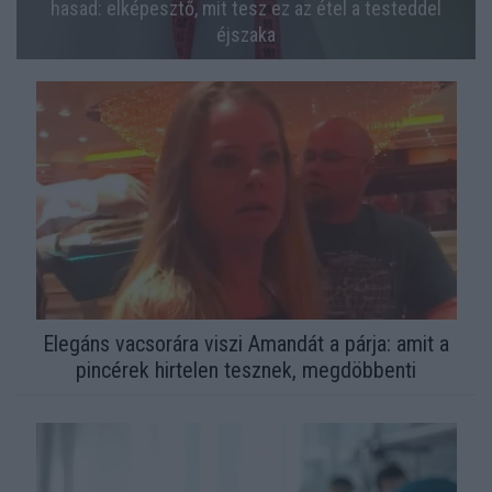
hasad: elképesztő, mit tesz ez az étel a testeddel
éjszaka
Elegáns vacsorára viszi Amandát a párja: amit a
pincérek hirtelen tesznek, megdöbbenti