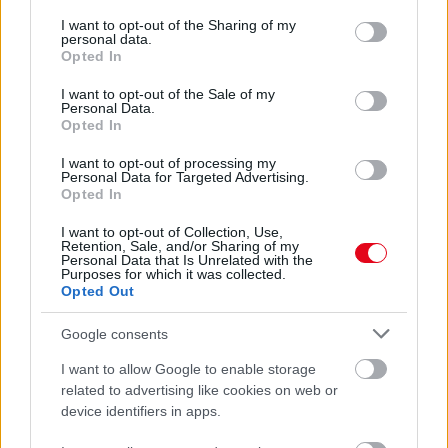
services and may gather and store information including but
Keserű sírásban tör ki Gabrielláék babája az
not limited to your visit or usage behaviour. You may click to
I want to opt-out of the Sharing of my
etetőszékben: az oka mindenkit értetlenül hagy - Videó
personal data.
grant or deny consent to Google and its third-party tags to
Opted In
use your data for below specified purposes in below Google
consent section.
I want to opt-out of the Sale of my
Personal Data.
Opted In
I want to opt-out of processing my
Personal Data for Targeted Advertising.
Opted In
I want to opt-out of Collection, Use,
Retention, Sale, and/or Sharing of my
Personal Data that Is Unrelated with the
Purposes for which it was collected.
Opted Out
Először hívta meg a srác a családját vacsorázni: amikor
ránézett a számlára, sokkot kapott - Videó
Google consents
I want to allow Google to enable storage
related to advertising like cookies on web or
device identifiers in apps.