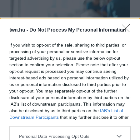
twn.hu -
Do Not Process My Personal Information
If you wish to opt-out of the sale, sharing to third parties, or
processing of your personal or sensitive information for
Egy anya és a lánya halt meg a karácsonyi vacsora után:
targeted advertising by us, please use the below opt-out
az apa kórházban
section to confirm your selection. Please note that after your
opt-out request is processed you may continue seeing
interest-based ads based on personal information utilized by
us or personal information disclosed to third parties prior to
your opt-out. You may separately opt-out of the further
disclosure of your personal information by third parties on the
IAB’s list of downstream participants. This information may
also be disclosed by us to third parties on the
IAB’s List of
Downstream Participants
that may further disclose it to other
third parties.
Please note that this website/app uses one or more Google
Personal Data Processing Opt Outs