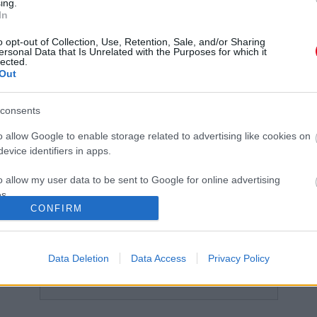
ing.
In
Kisbusz és autók ütköztek Zuglóban -
T
Tűzoltók is a helyszínen
f
o opt-out of Collection, Use, Retention, Sale, and/or Sharing
ersonal Data that Is Unrelated with the Purposes for which it
lected.
Out
consents
o allow Google to enable storage related to advertising like cookies on
evice identifiers in apps.
Buszbaleset az M4-esen:
Három autó ütközött az M3-
o allow my user data to be sent to Google for online advertising
n
tűzoltók, mentők a
ason - Közlemény érkezett
helyszínen
s.
CONFIRM
to allow Google to send me personalized advertising.
o allow Google to enable storage related to analytics like cookies on
Data Deletion
Data Access
Privacy Policy
evice identifiers in apps.
TOVÁBBI CIKKEK A KATEGÓRIÁBAN
o allow Google to enable storage related to functionality of the website