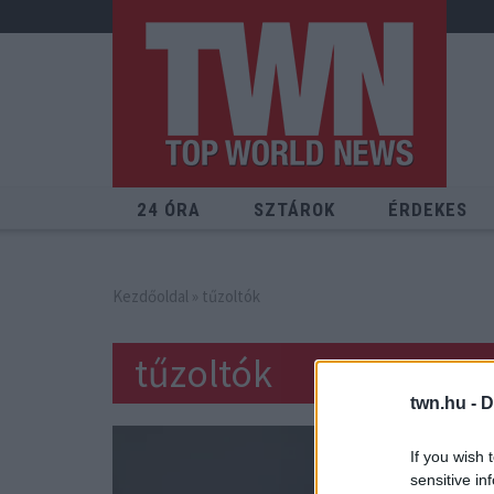
24 ÓRA
SZTÁROK
ÉRDEKES
Kezdőoldal
» tűzoltók
tűzoltók
twn.hu -
D
If you wish 
sensitive in