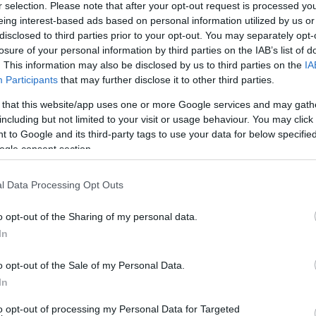
r selection. Please note that after your opt-out request is processed y
eing interest-based ads based on personal information utilized by us or
disclosed to third parties prior to your opt-out. You may separately opt-
losure of your personal information by third parties on the IAB’s list of
. This information may also be disclosed by us to third parties on the
IA
Participants
that may further disclose it to other third parties.
 that this website/app uses one or more Google services and may gath
2
 5 dolgot soha nem tedd a
including but not limited to your visit or usage behaviour. You may click 
u
 to Google and its third-party tags to use your data for below specifi
zélyes
ogle consent section.
l Data Processing Opt Outs
o opt-out of the Sharing of my personal data.
In
o opt-out of the Sale of my Personal Data.
In
to opt-out of processing my Personal Data for Targeted