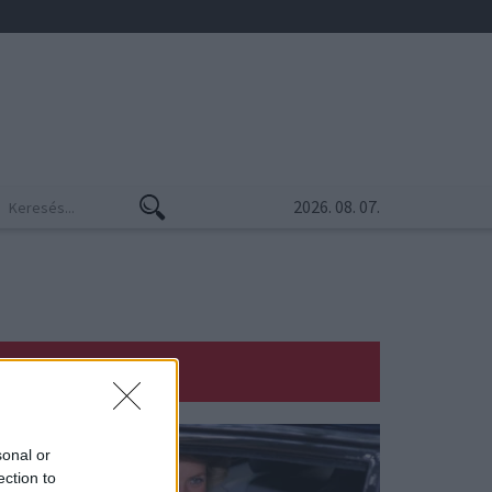
2026. 08. 07.
sonal or
ection to