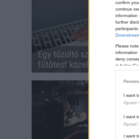
confirm you
continue se
information 
further disc
participants
Downstream 
Please note
Egy tűzoltó szerint: ezt az
information 
deny consent
fűtőtest közelébe - életves
in below Go
Persona
I want t
Opted 
I want t
Opted 
I want 