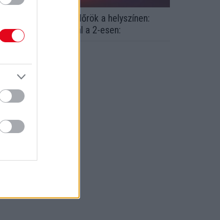
űzoltók, mentők, rendőrök a helyszínen:
rontális baleset Vácnál a 2-esen: