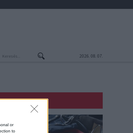
2026. 08. 07.
sonal or
ection to