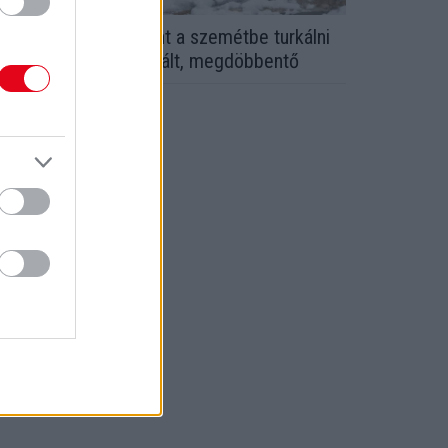
azdag környékre ment a szemétbe turkálni
z influenszer: amit talált, megdöbbentő