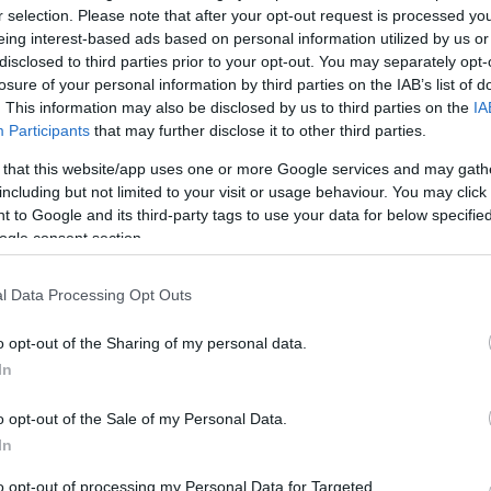
r selection. Please note that after your opt-out request is processed y
eing interest-based ads based on personal information utilized by us or
disclosed to third parties prior to your opt-out. You may separately opt-
losure of your personal information by third parties on the IAB’s list of
. This information may also be disclosed by us to third parties on the
IA
Participants
that may further disclose it to other third parties.
 that this website/app uses one or more Google services and may gath
T
 az út szélén: megszakadt a
including but not limited to your visit or usage behaviour. You may click 
t
 to Google and its third-party tags to use your data for below specifi
ogle consent section.
l Data Processing Opt Outs
o opt-out of the Sharing of my personal data.
In
o opt-out of the Sale of my Personal Data.
In
to opt-out of processing my Personal Data for Targeted