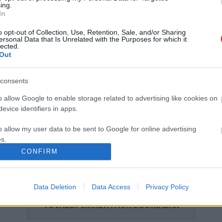
ing.
In
Táskát talált a nő a turkálóban: leesett az álla,
G
amikor belenézett
a
o opt-out of Collection, Use, Retention, Sale, and/or Sharing
ersonal Data that Is Unrelated with the Purposes for which it
lected.
Out
consents
o allow Google to enable storage related to advertising like cookies on
evice identifiers in apps.
em
A turkálóban látja meg álmai
Milyen kézitáskát válthat ki
táskáját a nő: amikor ránéz
egy hátizsák? Ezt olvasd el!
o allow my user data to be sent to Google for online advertising
az árcédulára, nem kap
s.
levegőt - Videó
CONFIRM
to allow Google to send me personalized advertising.
o allow Google to enable storage related to analytics like cookies on
Data Deletion
Data Access
Privacy Policy
evice identifiers in apps.
TOVÁBBI CIKKEK A KATEGÓRIÁBAN
o allow Google to enable storage related to functionality of the website