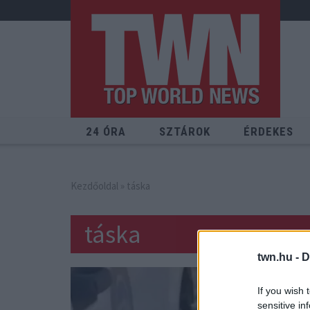
24 ÓRA
SZTÁROK
ÉRDEKES
Kezdőoldal
» táska
táska
twn.hu -
D
If you wish 
sensitive in