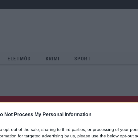
ÉLETMÓD
KRIMI
SPORT
Keresés
o Not Process My Personal Information
to opt-out of the sale, sharing to third parties, or processing of your per
formation for targeted advertising by us, please use the below opt-out s