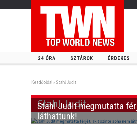
24 ÓRA
SZTÁROK
ÉRDEKES
Kezdőoldal
» Stahl Judit
Stahl Judit
Stahl Judit megmutatta férj
láthattunk!