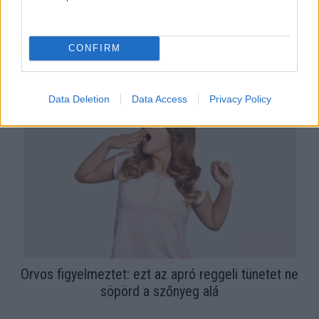
CONFIRM
Ha ezt érzed evés után, a szervezeted fontos dologra
próbál figyelmeztetni
Data Deletion
Data Access
Privacy Policy
Orvos figyelmeztet: ezt az apró reggeli tünetet ne
söpörd a szőnyeg alá