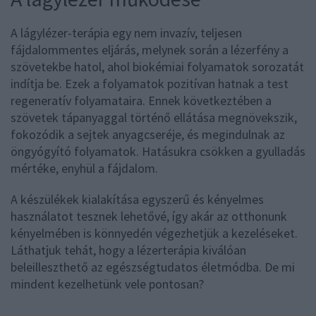
A lágylézer-terápia egy nem invazív, teljesen
fájdalommentes eljárás, melynek során a lézerfény a
szövetekbe hatol, ahol biokémiai folyamatok sorozatát
indítja be. Ezek a folyamatok pozitívan hatnak a test
regeneratív folyamataira. Ennek következtében a
szövetek tápanyaggal történő ellátása megnövekszik,
fokozódik a sejtek anyagcseréje, és megindulnak az
öngyógyító folyamatok. Hatásukra csökken a gyulladás
mértéke, enyhül a fájdalom.
A készülékek kialakítása egyszerű és kényelmes
használatot tesznek lehetővé, így akár az otthonunk
kényelmében is könnyedén végezhetjük a kezeléseket.
Láthatjuk tehát, hogy a lézerterápia kiválóan
beleilleszthető az egészségtudatos életmódba. De mi
mindent kezelhetünk vele pontosan?