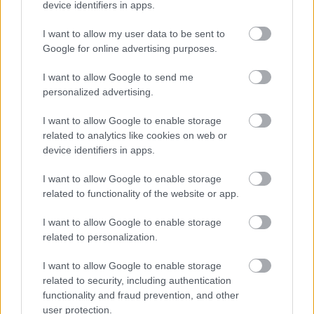
VITAMINHIÁNY – ILYEN JELEKRE FIGYELJ
device identifiers in apps.
Erre figyelj!
I want to allow my user data to be sent to
07. 31.
NEM A CITROMSAV, AZ ECET VAGY A
Google for online advertising purposes.
SZÓDABIKARBÓNA A LEGERŐSEBB: EZT HASZNÁLJÁK A
SZÁLLODÁKBAN A VÍZKŐ ELLEN
I want to allow Google to send me
Ez a szer tényleg eltünteti a vízkövet
personalized advertising.
I want to allow Google to enable storage
24 ÓRA TOVÁBBI HÍREI
related to analytics like cookies on web or
device identifiers in apps.
24 óra
I want to allow Google to enable storage
related to functionality of the website or app.
I want to allow Google to enable storage
related to personalization.
I want to allow Google to enable storage
related to security, including authentication
functionality and fraud prevention, and other
user protection.