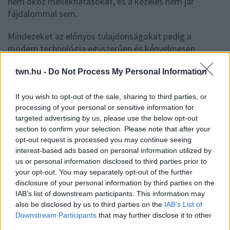
nem okoz mellékhatásokat, és a kezelés nem jár
fájdalommal sem.
Mindezeket az előnyös tulajdonságokat pedig a
modern technológia egyszerűen és kényelmesen
használható készülékekbe rejtette nekünk!
twn.hu -
Do Not Process My Personal Information
24 ÓRA LEGFRISSEBB HÍREI
If you wish to opt-out of the sale, sharing to third parties, or
processing of your personal or sensitive information for
tegnap
HA EZT ÉRZED EVÉS UTÁN,
targeted advertising by us, please use the below opt-out
A SZERVEZETED FONTOS DOLOGRA
section to confirm your selection. Please note that after your
PRÓBÁL FIGYELMEZTETNI
opt-out request is processed you may continue seeing
Figyelj a jelekre!
interest-based ads based on personal information utilized by
us or personal information disclosed to third parties prior to
your opt-out. You may separately opt-out of the further
08. 06.
ORVOS FIGYELMEZTET: EZT
disclosure of your personal information by third parties on the
AZ APRÓ REGGELI TÜNETET NE
IAB’s list of downstream participants. This information may
SÖPÖRD A SZŐNYEG ALÁ
also be disclosed by us to third parties on the
IAB’s List of
Fontos!
Downstream Participants
that may further disclose it to other
third parties.