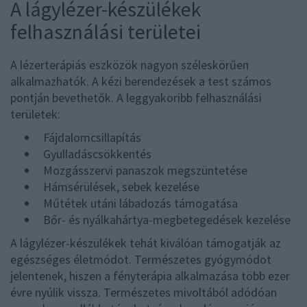
A lágylézer-készülékek
felhasználási területei
A lézerterápiás eszközök nagyon széleskörűen
alkalmazhatók. A kézi berendezések a test számos
pontján bevethetők. A leggyakoribb felhasználási
területek:
Fájdalomcsillapítás
Gyulladáscsökkentés
Mozgásszervi panaszok megszüntetése
Hámsérülések, sebek kezelése
Műtétek utáni lábadozás támogatása
Bőr- és nyálkahártya-megbetegedések kezelése
A lágylézer-készülékek tehát kiválóan támogatják az
egészséges életmódot. Természetes gyógymódot
jelentenek, hiszen a fényterápia alkalmazása több ezer
évre nyúlik vissza. Természetes mivoltából adódóan