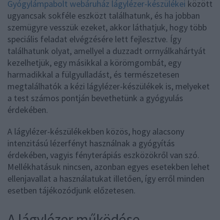
Gyógylámpabolt webáruház lágylézer-készülékei
között
ugyancsak sokféle eszközt találhatunk, és ha jobban
szemügyre vesszük ezeket, akkor láthatjuk, hogy több
speciális feladat elvégzésére lett fejlesztve. Így
találhatunk olyat, amellyel a duzzadt orrnyálkahártyát
kezelhetjük, egy másikkal a körömgombát, egy
harmadikkal a fülgyulladást, és természetesen
megtalálhatók a kézi lágylézer-készülékek is, melyeket
a test számos pontján bevethetünk a gyógyulás
érdekében.
A lágylézer-készülékekben közös, hogy alacsony
intenzitású lézerfényt használnak a gyógyítás
érdekében, vagyis fényterápiás eszközökről van szó.
Mellékhatásuk nincsen, azonban egyes esetekben lehet
ellenjavallat a használatukat illetően, így erről minden
esetben tájékozódjunk előzetesen.
A lágylézer működése