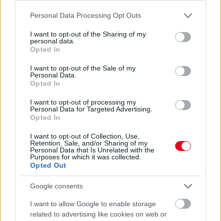
08. 05.
EZÉRT PÁRÁSODIK BE
Please note that this website/app uses one or more Google
Personal Data Processing Opt Outs
ÁLLANDÓAN AZ ABLAK – EGYSZERŰBB
services and may gather and store information including but
A MEGOLDÁS, MINT GONDOLNÁD
not limited to your visit or usage behaviour. You may click to
I want to opt-out of the Sharing of my
personal data.
Villámgyors megoldás
grant or deny consent to Google and its third-party tags to
Opted In
use your data for below specified purposes in below Google
consent section.
I want to opt-out of the Sale of my
08. 04.
NEM ECETTEL ÉS NEM
Personal Data.
SZÓDABIKARBÓNÁVAL: EZZEL LESZ
Opted In
ÚJRA CSILLOGÓ A VÍZKÖVES CSAP
I want to opt-out of processing my
A legjobb trükk
Personal Data for Targeted Advertising.
Opted In
08. 03.
HA MINDIG EZT A MONDATOT HASZNÁLOD, AZ
I want to opt-out of Collection, Use,
Retention, Sale, and/or Sharing of my
RENDKÍVÜL MAGAS ÉRZELMI INTELLIGENCIÁRA UTALHAT
Personal Data that Is Unrelated with the
Te szoktad?
Purposes for which it was collected.
Opted Out
08. 02.
SOKAN ROSSZUL TÁROLJÁK A GYÓGYSZEREIKET –
EMIATT CSÖKKENHET A HATÁSUK
Google consents
Érdemes odafigyelni rá
I want to allow Google to enable storage
08. 01.
EGYRE TÖBB FIATALNÁL JELENTKEZIK EZ A
related to advertising like cookies on web or