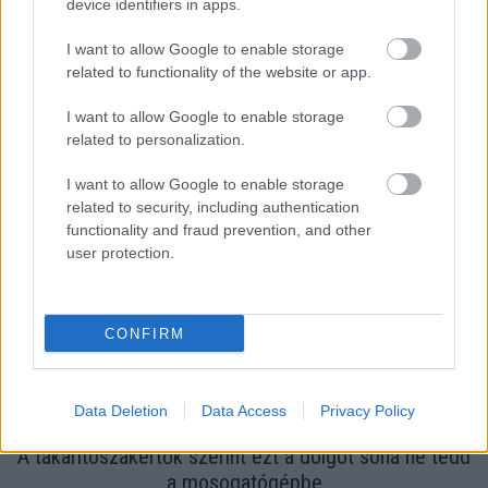
device identifiers in apps.
I want to allow Google to enable storage
related to functionality of the website or app.
I want to allow Google to enable storage
Minden nő ezt a cipőt keresi most – meglepő, melyik
related to personalization.
régi trend tért vissza
I want to allow Google to enable storage
related to security, including authentication
functionality and fraud prevention, and other
user protection.
CONFIRM
Data Deletion
Data Access
Privacy Policy
A takarítószakértők szerint ezt a dolgot soha ne tedd
a mosogatógépbe