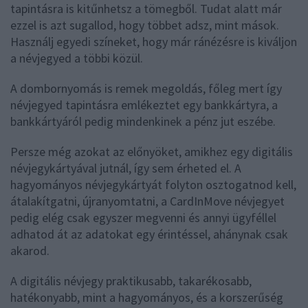
tapintásra is kitűnhetsz a tömegből. Tudat alatt már
ezzel is azt sugallod, hogy többet adsz, mint mások.
Használj egyedi színeket, hogy már ránézésre is kiváljon
a névjegyed a többi közül.
A dombornyomás is remek megoldás, főleg mert így
névjegyed tapintásra emlékeztet egy bankkártyra, a
bankkártyáról pedig mindenkinek a pénz jut eszébe.
Persze még azokat az előnyöket, amikhez egy digitális
névjegykártyával jutnál, így sem érheted el. A
hagyományos névjegykártyát folyton osztogatnod kell,
átalakítgatni, újranyomtatni, a CardInMove névjegyet
pedig elég csak egyszer megvenni és annyi ügyféllel
adhatod át az adatokat egy érintéssel, ahánynak csak
akarod.
A digitális névjegy praktikusabb, takarékosabb,
hatékonyabb, mint a hagyományos, és a korszerűség