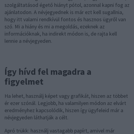
szolgáltatásod égető hiányt pótol, azonnal kapni fog az
ajánlatodon. A névjegyednek is már ezt kell sugallnia,
hogy itt valami rendkívül fontos és hasznos ügyről van
szó. Mi a hiány és mi a megoldás, ezeknek az
információknak, ha indirekt módon is, de rajta kell
lennie a névjegyeden.
Így hívd fel magadra a
figyelmet
Ha lehet, használj képet vagy grafikát, hiszen az többet
ér ezer szónál. Legjobb, ha valamilyen módon az elvárt
eredményhez kapcsolódik, hiszen így ügyfeleid már a
névjegyeden láthatják a célt.
Apró trükk: használj vastagabb papírt, amivel már