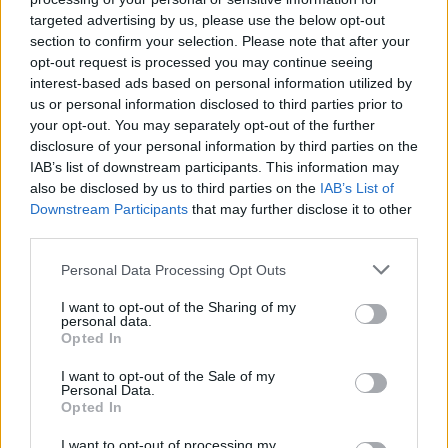
Soha!
targeted advertising by us, please use the below opt-out
section to confirm your selection. Please note that after your
opt-out request is processed you may continue seeing
08. 08.
EGYRE TÖBB EMBERNÉL
interest-based ads based on personal information utilized by
JELENTKEZIK EZ A HIÁNYÁLLAPOT –
us or personal information disclosed to third parties prior to
AZ ELSŐ JELEK SZINTE
your opt-out. You may separately opt-out of the further
ÉSZREVEHETETLENEK
disclosure of your personal information by third parties on the
Nálad is felléphet
IAB’s list of downstream participants. This information may
also be disclosed by us to third parties on the
IAB’s List of
08. 07.
HA EZT ÉRZED EVÉS UTÁN, A
Downstream Participants
that may further disclose it to other
SZERVEZETED FONTOS DOLOGRA
third parties.
PRÓBÁL FIGYELMEZTETNI
Figyelj a jelekre!
Please note that this website/app uses one or more Google
Personal Data Processing Opt Outs
services and may gather and store information including but
not limited to your visit or usage behaviour. You may click to
I want to opt-out of the Sharing of my
personal data.
grant or deny consent to Google and its third-party tags to
08. 06.
ORVOS FIGYELMEZTET: EZT AZ APRÓ REGGELI
Opted In
TÜNETET NE SÖPÖRD A SZŐNYEG ALÁ
use your data for below specified purposes in below Google
Fontos!
consent section.
I want to opt-out of the Sale of my
Personal Data.
Opted In
08. 05.
EZÉRT PÁRÁSODIK BE ÁLLANDÓAN AZ ABLAK –
EGYSZERŰBB A MEGOLDÁS, MINT GONDOLNÁD
I want to opt-out of processing my