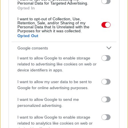
Villámgyors megoldás
Personal Data for Targeted Advertising.
Opted In
08. 04.
NEM ECETTEL ÉS NEM SZÓDABIKARBÓNÁVAL:
EZZEL LESZ ÚJRA CSILLOGÓ A VÍZKÖVES CSAP
I want to opt-out of Collection, Use,
A legjobb trükk
Retention, Sale, and/or Sharing of my
Personal Data that Is Unrelated with the
Purposes for which it was collected.
08. 03.
HA MINDIG EZT A MONDATOT HASZNÁLOD, AZ
Opted Out
RENDKÍVÜL MAGAS ÉRZELMI INTELLIGENCIÁRA UTALHAT
Te szoktad?
Google consents
I want to allow Google to enable storage
24 ÓRA TOVÁBBI HÍREI
related to advertising like cookies on web or
device identifiers in apps.
24 óra
I want to allow my user data to be sent to
Google for online advertising purposes.
I want to allow Google to send me
personalized advertising.
I want to allow Google to enable storage
related to analytics like cookies on web or