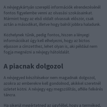
A névjegykártyán szereplő információk elrendezésénél
fontos figyelembe venni az olvasási szokásainkat.
Mármint hogy az első oldalt olvassuk először, csak
aztán a másodikat, illetve hogy balról jobbra haladunk.
Közhelynek tűnik, pedig fontos, hiszen a lényegi
információkat úgy kell elhelyezni, hogy az biztos
eljusson a címzetthez, lehet olyan is, aki például nem
fogja megnézni a névjegy hátoldalát.
A piacnak dolgozol
A névjegyed készítésekor nem magadnak dolgozol,
azokra az emberekre kell gondolnod, akikkel szeretnél
üzletet kötni. A névjegy egy megszólítás, afféle felkérés
táncra.
Ha sikerül megértetned az ügyféllel, hogy a terméked,