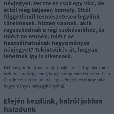
névjegyet. Persze ez csak egy vicc, de
attól még teljesen komoly. Ettől
függetlenül természetesen legyünk
türelmesek, hiszen vannak, akik
ragaszkodnak a régi szokásaikhoz, és
miért ne tennék, miért ne
használhatnának hagyományos
névjegyet? Tekintsük is át, hogyan
lehetnek így is sikeresek.
Néhány gondolatban megpróbáljuk összefoglalni, mire
érdemes odafigyelned, hogyha még nem fedezted fel a
CardInMove
prémium névjegy
előnyeit, és maradnál a
hagyományos névjegykártyánál.
Elején kezdünk, balról jobbra
haladunk