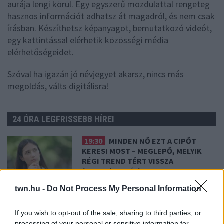
aurája lengi körül. Egy egyszerű mozdulattal rengeteg
hasznos információt adhatsz át magadról, és nem csak
írásban. Készíthetsz képanyagot, bemutatkozó videót,
egy kattintással elérhetik közösségi média
elérhetőségeidet.
Szóval ha igazán jó névjegyet akarsz, nincs más
megoldás, válts digitálisra!
24 ÓRA LEGFRISSEBB HÍREI
19:30
MINDEN NŐ EZT A CIPŐT
KERESI MOST – MEGLEPŐ, MELYIK
RÉGI TREND TÉRT VISSZA
A nagy visszatérő
twn.hu -
Do Not Process My Personal Information
tegnap
A TAKARÍTÓSZAKÉRTŐK
SZERINT EZT A DOLGOT SOHA NE
If you wish to opt-out of the sale, sharing to third parties, or
TEDD A MOSOGATÓGÉPBE
processing of your personal or sensitive information for