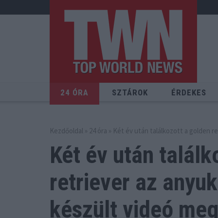
24 ÓRA
SZTÁROK
ÉRDEKES
Kezdőoldal
»
24 óra
» Két év után találkozott a golden re
Két év után találk
retriever az anyuk
készült videó meg