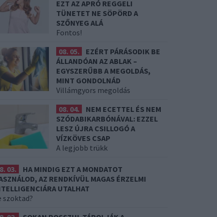
EZT AZ APRÓ REGGELI
TÜNETET NE SÖPÖRD A
SZŐNYEG ALÁ
Fontos!
08. 05.
EZÉRT PÁRÁSODIK BE
ÁLLANDÓAN AZ ABLAK –
EGYSZERŰBB A MEGOLDÁS,
MINT GONDOLNÁD
Villámgyors megoldás
08. 04.
NEM ECETTEL ÉS NEM
SZÓDABIKARBÓNÁVAL: EZZEL
LESZ ÚJRA CSILLOGÓ A
VÍZKÖVES CSAP
A legjobb trükk
8. 03.
HA MINDIG EZT A MONDATOT
ASZNÁLOD, AZ RENDKÍVÜL MAGAS ÉRZELMI
NTELLIGENCIÁRA UTALHAT
e szoktad?