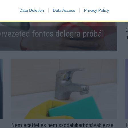
Data Deletion
Data Access
Privacy Policy
O
ervezeted fontos dologra próbál
n
Nem ecettel és nem szódabikarbónával: ezzel
H