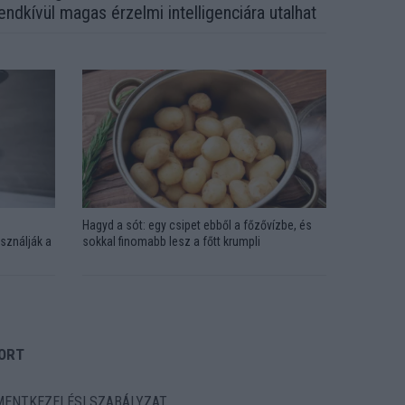
endkívül magas érzelmi intelligenciára utalhat
Hagyd a sót: egy csipet ebből a főzővízbe, és
sználják a
sokkal finomabb lesz a főtt krumpli
ORT
ENTKEZELÉSI SZABÁLYZAT