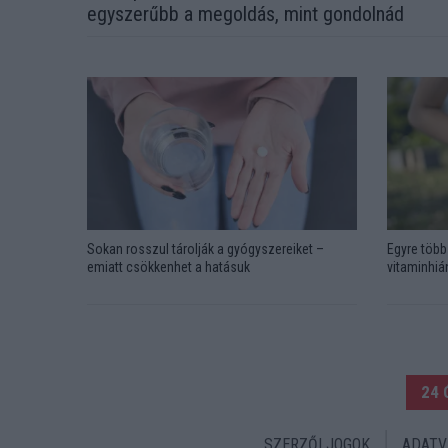
egyszerűbb a megoldás, mint gondolnád
Sokan rosszul tárolják a gyógyszereiket –
Egyre több 
emiatt csökkenhet a hatásuk
vitaminhián
24 
SZERZŐI JOGOK
ADATV