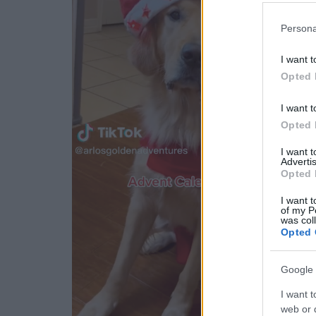
Persona
I want t
Opted 
I want t
Opted 
I want 
Advertis
Opted 
I want t
of my P
was col
Opted 
Google 
I want t
web or d