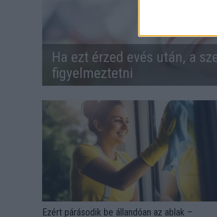
Ha ezt érzed evés után, a sz
figyelmeztetni
Ezért párásodik be állandóan az ablak –