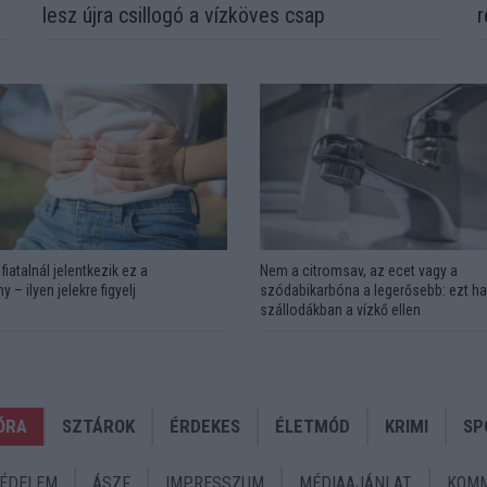
lesz újra csillogó a vízköves csap
r
fiatalnál jelentkezik ez a
Nem a citromsav, az ecet vagy a
y – ilyen jelekre figyelj
szódabikarbóna a legerősebb: ezt ha
szállodákban a vízkő ellen
ÓRA
SZTÁROK
ÉRDEKES
ÉLETMÓD
KRIMI
SP
ÉDELEM
ÁSZF
IMPRESSZUM
MÉDIAAJÁNLAT
KOMM