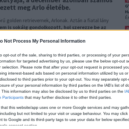
0
ezett meg Arlo életébe.
G
H
É
rű golden retrievernek, Arlonak. Aztán a fiatal lány
em is sokáig gondolkozott, hol szerezze be az
0
ete, hogy ott, ahonnan Arlo is származik.
Az
A
Er
m kiskutyája, ráadásul az anyjuk ugyanaz, mint az
o Not Process My Personal Information
dékba a gazáditól.
0
to opt-out of the sale, sharing to third parties, or processing of your per
S
formation for targeted advertising by us, please use the below opt-out s
ozhatott az édesanyjával, amiről
H
r selection. Please note that after your opt-out request is processed y
Ez
zült...
eing interest-based ads based on personal information utilized by us or
disclosed to third parties prior to your opt-out. You may separately opt-
losure of your personal information by third parties on the IAB’s list of
. This information may also be disclosed by us to third parties on the
IA
Participants
that may further disclose it to other third parties.
 that this website/app uses one or more Google services and may gath
including but not limited to your visit or usage behaviour. You may click 
 to Google and its third-party tags to use your data for below specifi
ogle consent section.