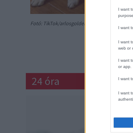
I want t
purpose
Fotó: TikTok/arlosgoldenadventures
I want 
Lapozz a m
I want t
web or d
KUTY
I want t
or app.
24 óra
I want t
I want t
authenti