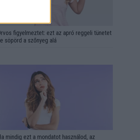
rvos figyelmeztet: ezt az apró reggeli tünetet
e söpörd a szőnyeg alá
a mindig ezt a mondatot használod, az