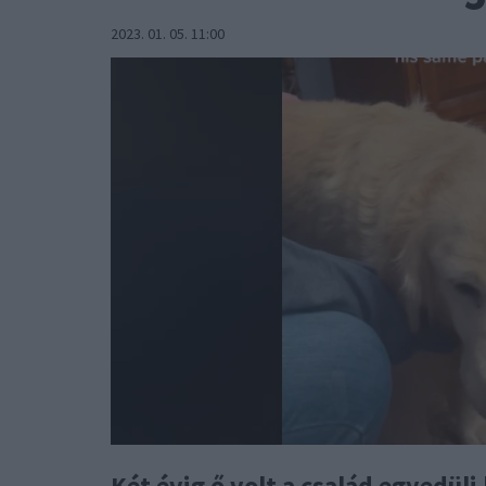
2023. 01. 05. 11:00
Két évig ő volt a család egyedü